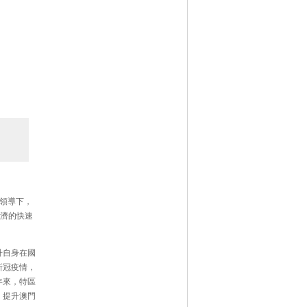
領導下，
經濟的快速
升自身在國
新冠疫情，
年來，特區
，提升澳門