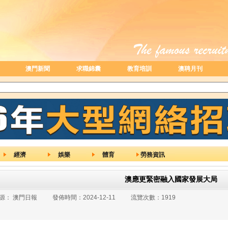
澳門新聞
求職錦囊
教育培訓
澳聘月刊
經濟
娛樂
體育
勞務資訊
澳應更緊密融入國家發展大局
源：
澳門日報
發佈時間：
2024-12-11
流覽次數：
1919