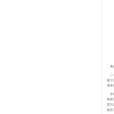
澳應
二○
建立
增長
在國
家經
想方
政府