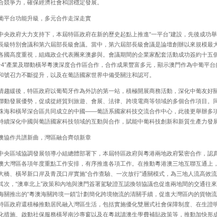
合競爭力，確保經濟社會和諧穩定發展。
平台功能升級，多元合作走深走實
央政府大力支持下，本屆特區政府在新的歷史起點上推進“一平台”建設，先後成功
長級特別會議和第六屆部長級會議。當中，第六屆部長級會議是論壇創辦以來規模最
各國高度重視，組織政企代表團來澳參與。會議期間的企業家配套活動成功簽約十五
1+4”產業及聯動橫琴粵澳深度合作區合作，合作成果豐富多元，顯示澳門作為中葡平台
和號召力不斷提升，以及在葡語國家世界中備受關注和認可。
趨緩後，特區政府以葡萄牙作為外訪的第一站，積極開展商務活動，深化中葡友好
聯動發展優勢，促成從經貿到旅遊、會展、法律、跨境電商等領域的多個合作項目。
珠海和橫琴深合區共同成立的中國——葡語系國家科技交流合作中心，此後更舉辦多
持續深化中國與葡語國家科技領域的互動與合作，賦能中葡科技創新和新質生產力發
協作共譜新曲，灣區融合齊頌新章
央區域協調發展領導小組總體部署下，本屆特區政府與粵港兩地政府緊密合作，認
澳大灣區各項年度重點工作安排，有序推進各項工作。在推動粵港澳三地互聯互通上
大橋、橫琴新口岸及青茂口岸實施“合作查驗、一次放行”通關模式，為三地人流高效
其次，“澳車北上”政策和內地與澳門簽署駕駛證互認換領協議也促進兩地間的交通往
海關推出的“粵澳海關跨境一鎖”計劃簡化跨境物流的清關手續，促進大灣區內的貨物
特區政府還積極推動居民融入灣區生活，包括實施優化雙層式社會保障制度、在生證
化措施、啟動社保服務橫琴南沙專窗以及在粵就讀澳生學費補貼政策等，推動加快形