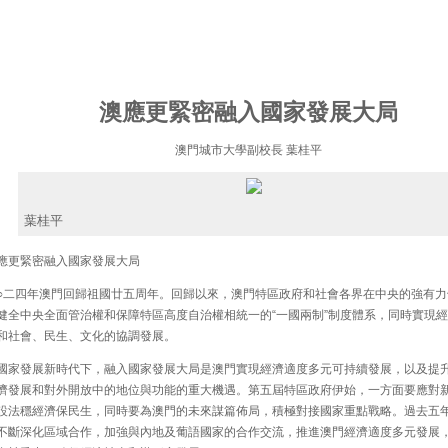
澳應更緊密融入國家發展大局
澳門城市大學副校長 葉桂平
葉桂平
更緊密融入國家發展大局
二四年澳門回歸祖國廿五周年。回歸以來，澳門特區政府和社會各界在中央的強有力
健全中央全面管治權和保障特區高度自治權相統一的“一國兩制”制度體系，同時實現
和社會、民生、文化的協調發展。
家發展新時代下，融入國家發展大局是澳門實現經濟適度多元可持續發展，以及提
濟發展和對外開放中的地位與功能的重大機遇。第五屆特區政府伊始，一方面要應對
設法穩經濟保民生，同時要為澳門的未來謀篇佈局，積極對接國家重點戰略。過去五
不斷深化區域合作，加強與內地及葡語國家的合作交流，推進澳門經濟適度多元發展