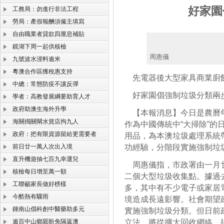
好家園
工務局：勿進行非法工程
勞局：產假報酬須僱主填寫
自由職業者貸款四厘息補貼
鏡湖下周一起供核檢
周惠儀
九號波水浸料逾米
粵澳合作區獲稅惠支持
先電器後大型家具商業廚
中總：常態防疫不讓反彈
好家園倡強制垃圾分類兩
學者：高教發展綱要助育人才
政府助澳生海外升學
【本報消息】今日是農曆年
海關搗關閘水貨店拘九人
作為中國傳統中“大掃除”
政府：把有限資源留給更需要者
用品，為本澳垃圾處理系統
前日廿一萬人次出入境
功經驗，分階段實施強制垃
直升機遊抽七百九幸運兒
周惠儀指，市政署由一月廿
核檢每日增至萬一額
二個大型垃圾收集點。據過
工聯籲家長做好榜樣
多，其中有不少電子或家居
今酷熱有驟雨
境造成長遠影響。社會期望
鍾南山倡科創中醫藥助多元
實施強制垃圾分類。但日前
逾百中山鄉親盼免隔返澳
立法，將從擴大回收網絡，