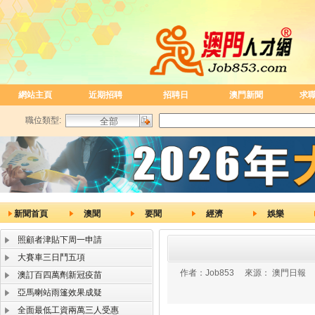
網站主頁
近期招聘
招聘日
澳門新聞
求
職位類型:
新聞首頁
澳聞
要聞
經濟
娛樂
照顧者津貼下周一申請
大賽車三日鬥五項
作者：
Job853
來源：
澳門日報
澳訂百四萬劑新冠疫苗
亞馬喇站雨篷效果成疑
全面最低工資兩萬三人受惠