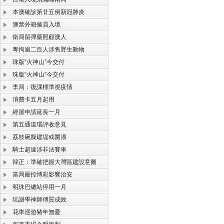
本澳確診第廿五例新冠肺炎
澳禁外籍僱員入境
衛局留彈藥照顧澳人
粵拘逾二百人涉售野生動物
珠版“火神山”今交付
珠版“火神山”今交付
李局：復課標準視疫情
消費卡五月起用
經屋申請延長一月
第五通道環評收意見
荔枝碗擬建堤或圍湖
騎士超速涉非法賽車
韓正：準確把握大灣區建設意圖
當局嚴控博彩影響治安
明珠巴總站停用一月
玩謝學神師傅質成效
花車巡遊豬年無憂