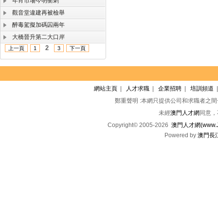
年宵市場今明衝刺
觀音堂違建再被檢舉
醉毒駕擬加碼囚兩年
大橋晉升第二大口岸
2
上一頁
1
3
下一頁
網站主頁
|
人才求職
|
企業招聘
|
培訓頻道
鄭重聲明 :本網只提供公司和求職者之
未經
澳門人才網
同意，
Copyright© 2005-2026
澳門人才網(www.Jo
Powered by
澳門長