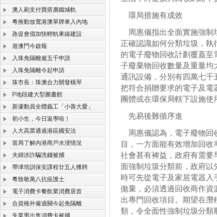
澳人刷支付寶搭廣鐵城軌
環局措施有成效
粵推動放寬港澳單牌車入內地
周惠儀指出全面實施強制垃
氹促會倡加快輕軌東線建設
正確認識如何分類垃圾，執
遊澳門今啟報
的電子廢物回收計劃覆蓋至
入珠免隔離逾五千申請
子廢棄物回收數量及重量均
入珠免隔離今起申請
通訊設備，分別有四萬七千
珠市長：珠澳合力開發橫琴
把符合捐贈要求的電子及電
P地段建大型圖書館
團體或在環保局轄下設施使
新濠動員全體義工「小善大愛」
先易後難循序進
初小生，今日返學啦！
人大高票通過港區國安法
周惠儀認為，電子廢物回收
當局了解內港商戶水浸情況
目，一方面能有效增加回收
社會甚有裨益，政府有需要
夫婦涉詐騙洗錢被捕
面強制垃圾分類前，政府以
帶津培訓保安課程廿五人獲聘
時可先從電子及家居電器入
粵致敬萬八抗疫護士
拋棄，必須透過回收商作資
電子消費卡餐飲業消費居首
出專門回收項目。期望在潛
合資格外僱過關今起免隔離
類，令全面性強制垃圾分類
失業男出售消費卡被捕