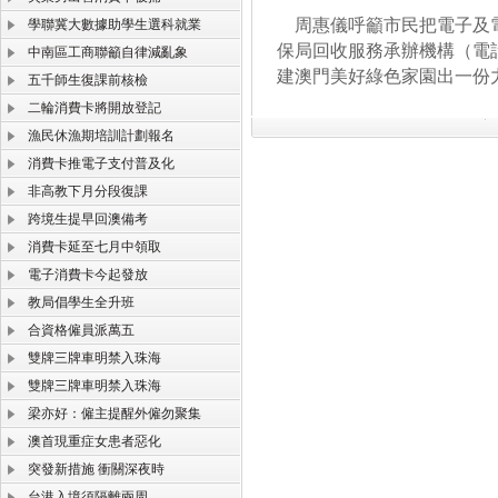
周惠儀呼籲市民把電子及電
學聯冀大數據助學生選科就業
保局回收服務承辦機構（電話
中南區工商聯籲自律減亂象
建澳門美好綠色家園出一份
五千師生復課前核檢
二輪消費卡將開放登記
漁民休漁期培訓計劃報名
消費卡推電子支付普及化
非高教下月分段復課
跨境生提早回澳備考
消費卡延至七月中領取
電子消費卡今起發放
教局倡學生全升班
合資格僱員派萬五
雙牌三牌車明禁入珠海
雙牌三牌車明禁入珠海
梁亦好：僱主提醒外僱勿聚集
澳首現重症女患者惡化
突發新措施 衝關深夜時
台港入境須隔離兩周