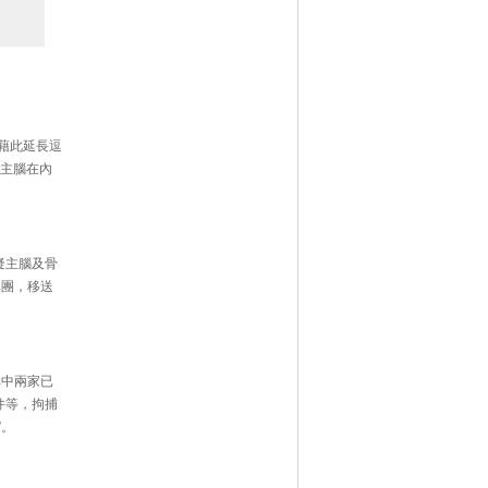
藉此延長逗
捕主腦在內
疑主腦及骨
集團，移送
其中兩家已
件等，拘捕
”。