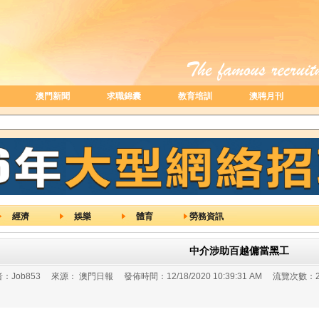
澳門新聞
求職錦囊
教育培訓
澳聘月刊
經濟
娛樂
體育
勞務資訊
中介涉助百越傭當黑工
：
Job853
來源：
澳門日報
發佈時間：
12/18/2020 10:39:31 AM
流覽次數：