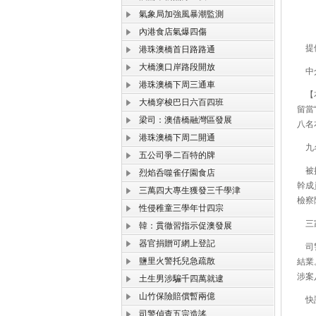
氣象局加強風暴潮監測
內港食店氣爆四傷
提供
港珠澳橋首日路路通
大橋澳口岸路段開放
中介
港珠澳橋下周三通車
【本
大橋穿梭巴日六百四班
留當
梁司：澳借橋融灣區發展
八名
港珠澳橋下周二開通
九名
五公司爭二百特的牌
被捕
烈焰呑噬雀仔園食店
幹成
三萬四大專生獲發三千學津
檢察
性侵稚童三學年廿四宗
三家
韓：貫徹習指示促澳發展
器官捐贈可網上登記
司警
鹽里火警托兒急疏散
結業
涉案
土生男涉騙千四萬就逮
山竹保險賠償暫兩億
快請
司警偵查五宗造謠