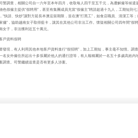
警調查，相關公司自一六年至本年四月，收取每人四千至五千元，為遭解僱等候遣
物色假僱主提供“假聘用”，甚至有集團成員充當“假僱主”聘請超過十九人，工期短則七
，“快請、快炒”讓對方延長本澳逗留期限，並在澳“打黑工”，如食店職員、清潔工等；
家傭”，協助越南女子取得藍卡，讓其在其他公司非法工作。懷疑相關公司四年間“假聘
南女子，非法獲利近五十萬元。
戶資料假聘
發現，有人利用其他本地客戶資料進行“假招聘”，加上工期短，事主毫不知情。調
一名女外僱住所起出十多張屬於他人的通行證等，有人報稱屬於一名五十多歲高姓內
案調查。司警繼續追查是否有更多人涉案。