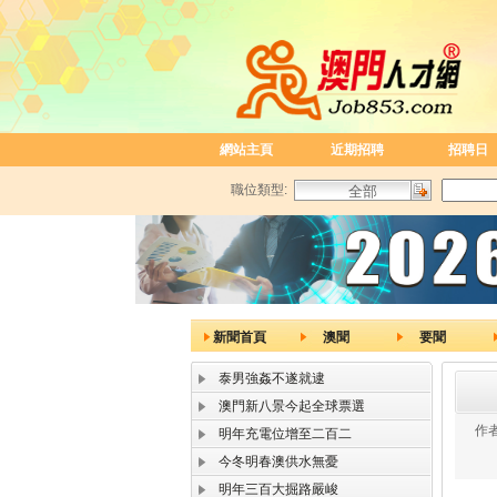
網站主頁
近期招聘
招聘日
職位類型:
新聞首頁
澳聞
要聞
泰男強姦不遂就逮
澳門新八景今起全球票選
作者
明年充電位增至二百二
今冬明春澳供水無憂
明年三百大掘路嚴峻