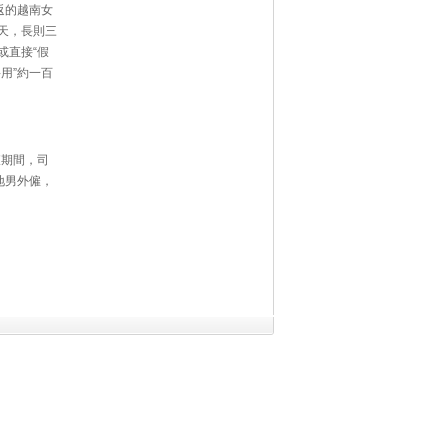
返的越南女
天，長則三
或直接“假
用”約一百
查期間，司
地男外僱，