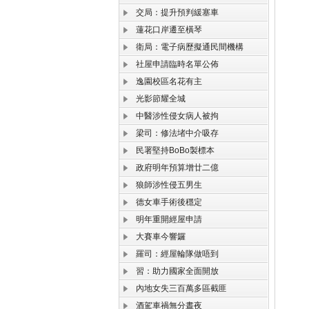
交局：提升預判緩塞車
蓮花口岸遷至橫琴
衛局：電子病歷擬通民間機構
社屋申請臨時名單公佈
逸園校區名花有主
光影節耀全城
中醫涉性侵女病人被拘
梁司：修法堵中介吸存
民署堅持BoBo製標本
政府明年預算增廿二億
狼師涉性侵五男生
德女車手術後穩定
明年重開經屋申請
大賽車今響鑼
羅司：經屋輪隊做唔到
習：助力國家全面開放
內地女失三百萬多區截匪
酒駕車禍無分晝夜