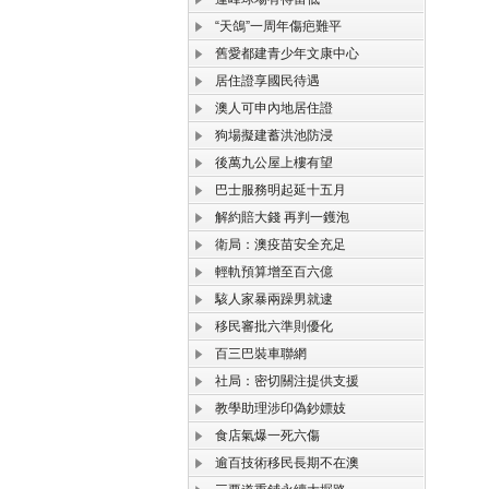
“天鴿”一周年傷疤難平
舊愛都建青少年文康中心
居住證享國民待遇
澳人可申內地居住證
狗場擬建蓄洪池防浸
後萬九公屋上樓有望
巴士服務明起延十五月
解約賠大錢 再判一鑊泡
衛局：澳疫苗安全充足
輕軌預算增至百六億
駭人家暴兩躁男就逮
移民審批六準則優化
百三巴裝車聯網
社局：密切關注提供支援
教學助理涉印偽鈔嫖妓
食店氣爆一死六傷
逾百技術移民長期不在澳