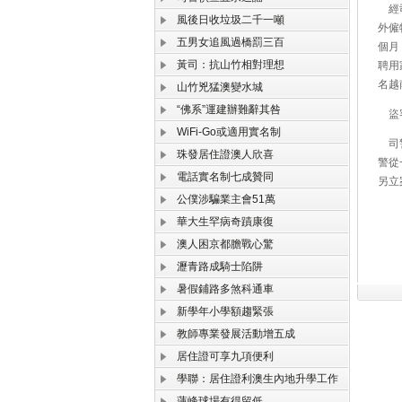
經司
風後日收垃圾二千一噸
外僱
五男女追風過橋罰三百
個月
黃司：抗山竹相對理想
聘用
名越
山竹兇猛澳變水城
“佛系”運建辦難辭其咎
盜客
WiFi-Go或適用實名制
司警
珠發居住證澳人欣喜
警從
電話實名制七成贊同
另立
公僕涉騙業主會51萬
華大生罕病奇蹟康復
澳人困京都膽戰心驚
瀝青路成騎士陷阱
暑假鋪路多煞科通車
新學年小學額趨緊張
教師專業發展活動增五成
居住證可享九項便利
學聯：居住證利澳生內地升學工作
蓮峰球場有得留低