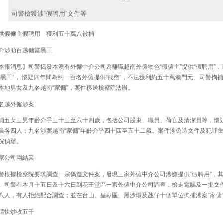
司警檢獲涉“假聘用”文件等
假僱主假聘用 獲利五十萬八被捕
涉助百越傭當黑工
報消息】司警揭發本澳有外僱中介公司為離職越南外僱物色“假僱主”提供“假聘用”，
“黑工”， 懷疑四年間為約一百名外僱提供“服務”，不法獲利約五十萬澳門元。司警拘
本地男女及九名越南“家傭”，案件移送檢察院法辦。
越外僱涉案
五女三男年齡介乎三十三至六十四歲，包括公司股東、職員、荷官及清潔員等，懷
員各四人；九名涉案越南“家傭”年齡介乎四十四至五十二歲。案件涉偽造文件及犯罪
院偵辦。
公司兩結業
根據檢察院要求調查一宗偽造文件案，發現三家外僱中介公司涉嫌提供“假聘用”，
。司警在本月十五日及十六日到花王堂區一家外僱中介公司調查，檢走電腦及一批文
八人，有人拒絕配合調查；並在台山、皇朝區、黑沙環及氹仔十個單位拘捕涉案“家傭
快炒收五千