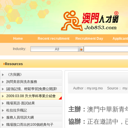
Home
Recent recruitment
Recruitment Day
Applicant
Industry:
Resources
《方與圓》
詢問美容與洗衣服務
Author：
my.org.mo
Source：
my.
[超強記憶、輕鬆學習]免費公開課!
2009.03.08 升大學科專業介紹會
職場英語·面試結果
主辦：
澳門中華新青
杜拉拉升職記
服務人員培訓大綱
協辦：
正在邀請中，
職場脫口而出的100個經典句子