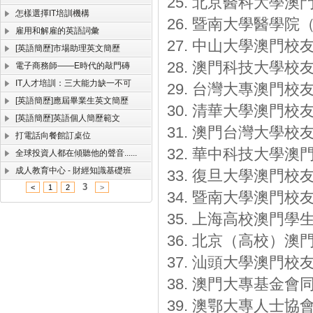
25. 北京醫科大學澳
怎樣選擇IT培訓機構
26. 暨南大學醫學
雇用和解雇的英語詞彙
27. 中山大學澳門校
[英語簡歷]市場助理英文簡歷
28. 澳門科技大學校
電子商務師——E時代的敲門磚
IT人才培訓：三大能力缺一不可
29. 台灣大專澳門校
[英語簡歷]應屆畢業生英文簡歷
30. 清華大學澳門校
[英語簡歷]英語個人簡歷範文
31. 澳門台灣大學校
打電話向餐館訂桌位
32. 華中科技大學澳
全球投資人都在傾聽他的聲音......
成人教育中心 - 財經知識基礎班
33. 復旦大學澳門校
3
<
1
2
>
34. 暨南大學澳門校
35. 上海高校澳門學
36. 北京（高校）澳
37. 汕頭大學澳門校
38. 澳門大專基金會
39. 澳鄂大專人士協