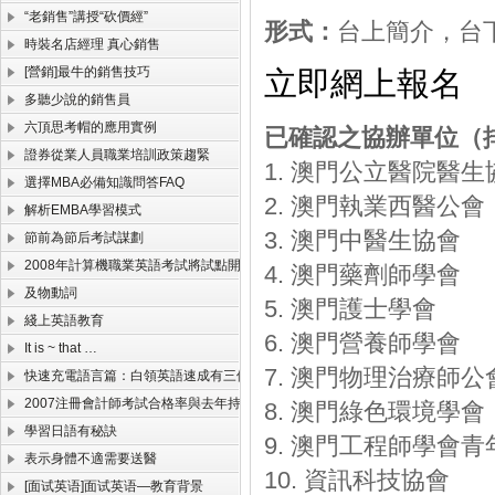
“老銷售”講授“砍價經”
形式：
台上簡介，台
時裝名店經理 真心銷售
[營銷]最牛的銷售技巧
立即網上報名
多聽少說的銷售員
六頂思考帽的應用實例
已確認之協辦單位（
證券從業人員職業培訓政策趨緊
1. 澳門公立醫院醫生
選擇MBA必備知識問答FAQ
2. 澳門執業西醫公會
解析EMBA學習模式
3. 澳門中醫生協會
節前為節后考試謀劃
2008年計算機職業英語考試將試點開考
4. 澳門藥劑師學會
及物動詞
5. 澳門護士學會
綫上英語教育
6. 澳門營養師學會
It is ~ that …
7. 澳門物理治療師公
快速充電語言篇：白領英語速成有三個關鍵詞
2007注冊會計師考試合格率與去年持平
8. 澳門綠色環境學會
學習日語有秘訣
9. 澳門工程師學會青
表示身體不適需要送醫
10. 資訊科技協會
[面试英语]面试英语—教育背景