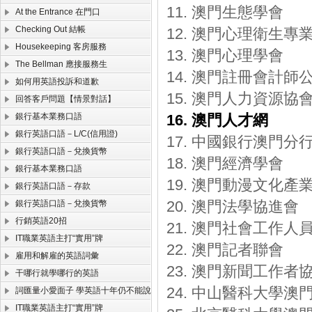
11. 澳門生態學會
At the Entrance 在門口
Checking Out 結帳
12. 澳門心理衛生專
Housekeeping 客房服務
13. 澳門心理學會
The Bellman 應接服務生
14. 澳門註冊會計師
如何用英語投訴和道歉
15. 澳門人力資源協
回答客戶問題【情景對話】
銀行基本業務口語
16. 澳門人才網
銀行英語口語－L/C(信用證)
17. 中國銀行澳門分
銀行英語口語－兌換貨幣
18. 澳門經濟學會
銀行基本業務口語
19. 澳門動漫文化產
銀行英語口語－存款
20. 澳門法學協進會
銀行英語口語－兌換貨幣
行銷英語20招
21. 澳門社會工作人
IT職業英語主打“實用”牌
22. 澳門記者聯會
雇用和解雇的英語詞彙
23. 澳門新聞工作者
干哪行就學哪行的英語
24. 中山醫科大學澳
詞匯量小愛面子 學英語十年仍不能說
IT職業英語主打“實用”牌