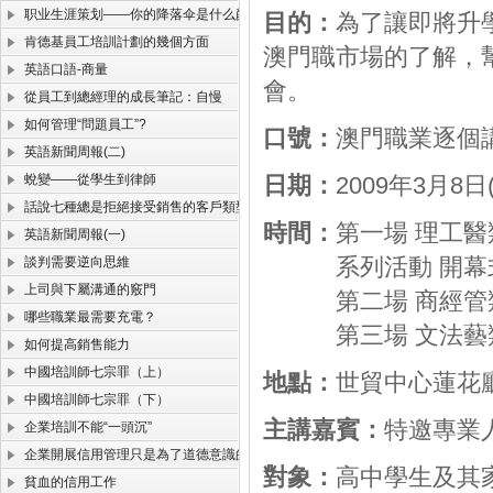
职业生涯策划——你的降落伞是什么颜色？
目的：
為了讓即將升
肯德基員工培訓計劃的幾個方面
澳門職市場的了解，
英語口語-商量
會。
從員工到總經理的成長筆記：自慢
如何管理“問題員工”?
口號：
澳門職業逐個
英語新聞周報(二)
蛻變——從學生到律師
日期：
2009年3月8日
話說七種總是拒絕接受銷售的客戶類型
時間：
第一場 理工醫類 1
英語新聞周報(一)
系列活動 開幕式 12:
談判需要逆向思維
上司與下屬溝通的竅門
第二場 商經管類 13:
哪些職業最需要充電？
第三場 文法藝類 15:
如何提高銷售能力
中國培訓師七宗罪（上）
地點：
世貿中心蓮花
中國培訓師七宗罪（下）
主講嘉賓：
特邀專業
企業培訓不能“一頭沉”
企業開展信用管理只是為了道德意識的提高？
對象：
高中學生及其
貧血的信用工作