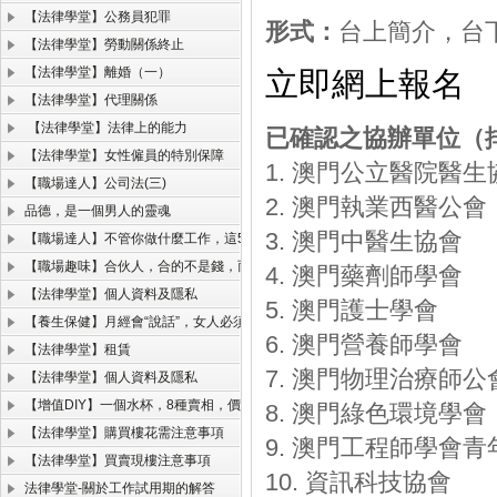
【法律學堂】公務員犯罪
形式：
台上簡介，台
【法律學堂】勞動關係終止
【法律學堂】離婚（一）
立即網上報名
【法律學堂】代理關係
【法律學堂】法律上的能力
已確認之協辦單位（
【法律學堂】女性僱員的特別保障
1. 澳門公立醫院醫生
【職場達人】公司法(三)
2. 澳門執業西醫公會
品德，是一個男人的靈魂
3. 澳門中醫生協會
【職場達人】不管你做什麼工作，這5項能力必須掌握！
【職場趣味】合伙人，合的不是錢，而是人品、格局和規則！
4. 澳門藥劑師學會
【法律學堂】個人資料及隱私
5. 澳門護士學會
【養生保健】月經會“說話”，女人必須聽的懂。
6. 澳門營養師學會
【法律學堂】租賃
7. 澳門物理治療師公
【法律學堂】個人資料及隱私
【增值DIY】一個水杯，8種賣相，價格翻了一千倍！
8. 澳門綠色環境學會
【法律學堂】購買樓花需注意事項
9. 澳門工程師學會青
【法律學堂】買賣現樓注意事項
10. 資訊科技協會
法律學堂-關於工作試用期的解答