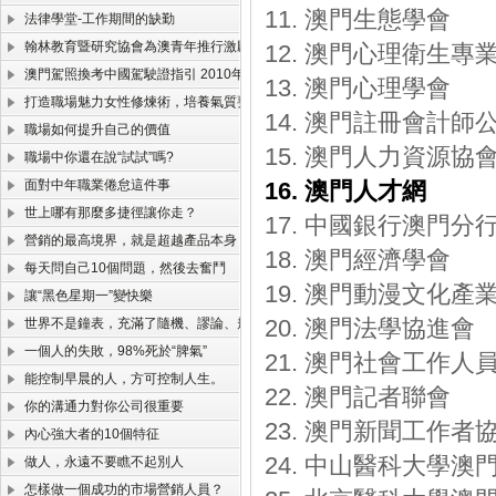
11. 澳門生態學會
法律學堂-工作期間的缺勤
翰林教育暨研究協會為澳青年推行激勵工作營
12. 澳門心理衛生專
澳門駕照換考中國駕駛證指引 2010年版(珠海北山考試版)
13. 澳門心理學會
打造職場魅力女性修煉術，培養氣質要會打扮
14. 澳門註冊會計師
職場如何提升自己的價值
15. 澳門人力資源協
職場中你還在說“試試”嗎?
面對中年職業倦怠這件事
16. 澳門人才網
世上哪有那麼多捷徑讓你走？
17. 中國銀行澳門分
營銷的最高境界，就是超越產品本身！
18. 澳門經濟學會
每天問自己10個問題，然後去奮鬥
19. 澳門動漫文化產
讓“黑色星期一”變快樂
20. 澳門法學協進會
世界不是鐘表，充滿了隨機、謬論、規律和定律
一個人的失敗，98%死於“脾氣”
21. 澳門社會工作人
能控制早晨的人，方可控制人生。
22. 澳門記者聯會
你的溝通力對你公司很重要
23. 澳門新聞工作者
內心強大者的10個特征
24. 中山醫科大學澳
做人，永遠不要瞧不起別人
怎樣做一個成功的市場營銷人員？