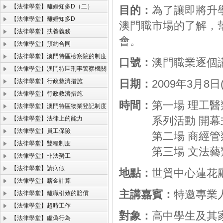
【法律學堂】離婚知多D（二）
目的：
為了讓即將升
【法律學堂】離婚知多D
澳門職市場的了解，
【法律學堂】扶養義務
會。
【法律學堂】預約合同
【法律學堂】澳門特區檢察院的制度
口號：
澳門職業逐個
【法律學堂】澳門特區刑事警察機關
【法律學堂】行政救濟措施
日期：
2009年3月8日
【法律學堂】行政救濟措施
時間：
第一場 理工醫類 1
【法律學堂】澳門特區物業登記制度
系列活動 開幕式 12:
【法律學堂】法律上的能力
【法律學堂】員工保險
第二場 商經管類 13:
【法律學堂】雙糧制度
第三場 文法藝類 15:
【法律學堂】非法勞工
【法律學堂】請病假
地點：
世貿中心蓮花
【法律學堂】薪金計算
主講嘉賓：
特邀專業
【法律學堂】離職引致的賠償
【法律學堂】超時工作
對象：
高中學生及其
【法律學堂】虛偽行為