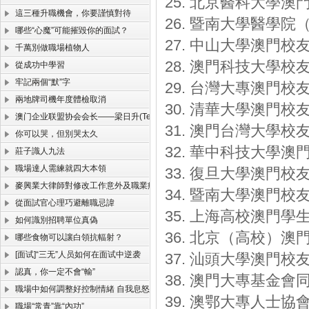
25. 北京醫科大學澳
這三種升職機會，你要謹慎對待
26. 暨南大學醫學
哪些“心魔”可能摧毀你的面試？
27. 中山大學澳門校
千萬別做職場植物人
28. 澳門科技大學校
從成功中學習
牢記兩個“默”字
29. 台灣大專澳門校
兩地牌司機年度體檢取消
30. 清華大學澳門校
澳门企业联盟协会会长——梁日升(TerrySir)
31. 澳門台灣大學校
你可以哭，但別哭太久
32. 華中科技大學澳
莊子識人九法
職場達人需練就四大本領
33. 復旦大學澳門校
麥興業大律師對修改工作意外及職業病損害的彌補制度解答
34. 暨南大學澳門校
從面試官心理巧避離職忌諱
35. 上海高校澳門學
如何識別招聘單位真偽
36. 北京（高校）澳
哪些食物可以讓白領抗輻射？
[面试]“三无”人员如何在面试中逆袭
37. 汕頭大學澳門校
認真，你一定不會“輸”
38. 澳門大專基金會
職場中如何調整好控制情緒 自我息怒的妙招
39. 澳鄂大專人士協
職場“常青”靠“內功”