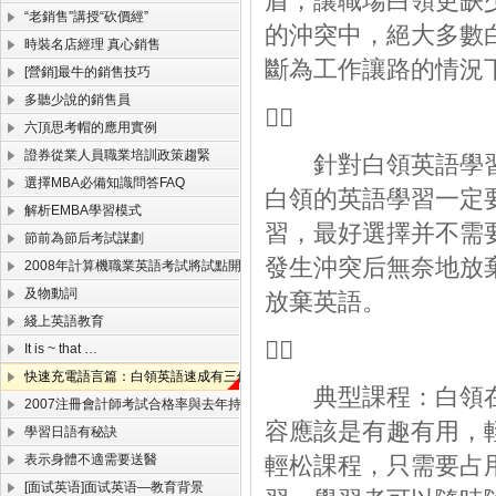
盾，讓職場白領更缺
“老銷售”講授“砍價經”
的沖突中，絕大多數
時裝名店經理 真心銷售
斷為工作讓路的情況
[營銷]最牛的銷售技巧
多聽少說的銷售員

六頂思考帽的應用實例
證券從業人員職業培訓政策趨緊
針對白領英語學習
選擇MBA必備知識問答FAQ
白領的英語學習一定
解析EMBA學習模式
習，最好選擇并不需
節前為節后考試謀劃
發生沖突后無奈地放
2008年計算機職業英語考試將試點開考
及物動詞
放棄英語。
綫上英語教育

It is ~ that …
快速充電語言篇：白領英語速成有三個關鍵詞
典型課程：白領在
2007注冊會計師考試合格率與去年持平
容應該是有趣有用，
學習日語有秘訣
表示身體不適需要送醫
輕松課程，只需要占
[面试英语]面试英语—教育背景