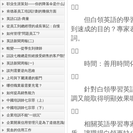
职业生涯策划——你的降落伞是什么颜色？

肯德基員工培訓計劃的幾個方面
但白領英語的學習
英語口語-商量
從員工到總經理的成長筆記：自慢
到速成的目的？專家
如何管理“問題員工”?
詞。
英語新聞周報(二)
蛻變——從學生到律師

話說七種總是拒絕接受銷售的客戶類型
時間：善用時間化
英語新聞周報(一)
談判需要逆向思維

上司與下屬溝通的竅門
哪些職業最需要充電？
針對白領學習英語
如何提高銷售能力
調又能取得明顯效果
中國培訓師七宗罪（上）
中國培訓師七宗罪（下）

企業培訓不能“一頭沉”
相關英語學習專家
企業開展信用管理只是為了道德意識的提高？
貧血的信用工作