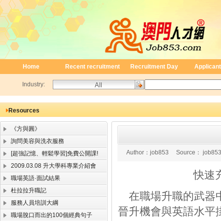
Home
Recent recruitment
Recruitment Day
Applicant
Industry:
Resources
《方與圓》
詢問美容與洗衣服務
Author：
job853
Source：
job85
[超強記憶、輕鬆學習]免費公開課!
2009.03.08 升大學科專業介紹會
快速
職場英語·面試結果
杜拉拉升職記
在職場升職的武器中
服務人員培訓大綱
晉升機會與英語水平
職場脫口而出的100個經典句子