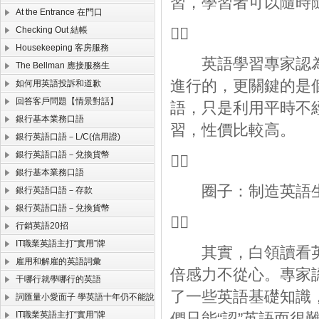
習，學習者可以隨時
At the Entrance 在門口
Checking Out 結帳

Housekeeping 客房服務
英語學習專家認為
The Bellman 應接服務生
進行的，更關鍵的是
如何用英語投訴和道歉
回答客戶問題【情景對話】
語，只是利用平時不
銀行基本業務口語
習，性價比較高。
銀行英語口語－L/C(信用證)
銀行英語口語－兌換貨幣

銀行基本業務口語
圈子：制造英語
銀行英語口語－存款
銀行英語口語－兌換貨幣

行銷英語20招
IT職業英語主打“實用”牌
其實，白領讀看英
雇用和解雇的英語詞彙
倍感力不從心。專家
干哪行就學哪行的英語
了一些英語基礎知識
詞匯量小愛面子 學英語十年仍不能說
IT職業英語主打“實用”牌
們只能“認”英語而很難