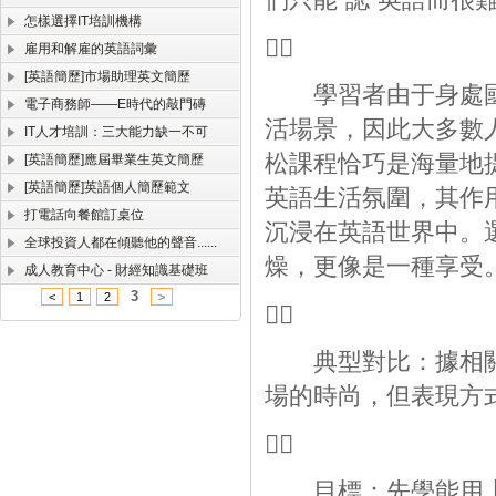
怎樣選擇IT培訓機構

雇用和解雇的英語詞彙
[英語簡歷]市場助理英文簡歷
學習者由于身處國
電子商務師——E時代的敲門磚
活場景，因此大多數
IT人才培訓：三大能力缺一不可
松課程恰巧是海量地
[英語簡歷]應屆畢業生英文簡歷
[英語簡歷]英語個人簡歷範文
英語生活氛圍，其作
打電話向餐館訂桌位
沉浸在英語世界中。
全球投資人都在傾聽他的聲音......
燥，更像是一種享受
成人教育中心 - 財經知識基礎班
3
<
1
2
>

典型對比：據相關專
場的時尚，但表現方

目標：先學能用