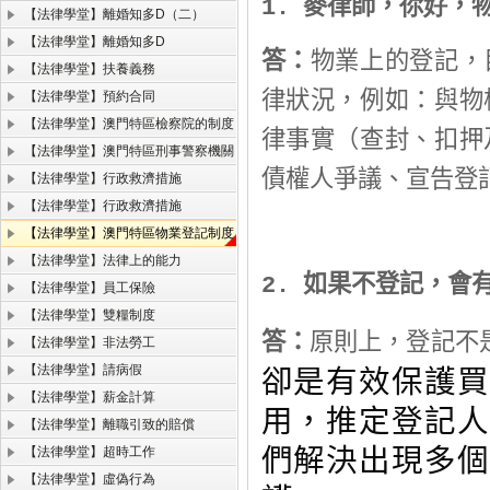
麥律師，
，
你好
1.
【法律學堂】離婚知多D（二）
【法律學堂】離婚知多D
答：
物業上的登記，
【法律學堂】扶養義務
律狀況，例如：與物
【法律學堂】預約合同
【法律學堂】澳門特區檢察院的制度
律事實（查封
、
扣押
【法律學堂】澳門特區刑事警察機關
債權人爭議
、
宣告登
【法律學堂】行政救濟措施
【法律學堂】行政救濟措施
【法律學堂】澳門特區物業登記制度
【法律學堂】法律上的能力
如果不登記，會
2.
【法律學堂】員工保險
【法律學堂】雙糧制度
答：
原則上，登記不
【法律學堂】非法勞工
卻是有效保護買
【法律學堂】請病假
【法律學堂】薪金計算
用，推定登記人
【法律學堂】離職引致的賠償
們解決出現多個
【法律學堂】超時工作
【法律學堂】虛偽行為