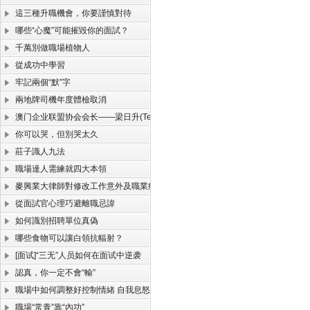
這三種升職機會，你要謹慎對待
哪些“心魔”可能摧毀你的面試？
千萬別做職場植物人
從成功中學習
牢記兩個“默”字
兩地牌司機年度體檢取消
澳门企业联盟协会会长——梁日升(TerrySir)
你可以哭，但別哭太久
莊子識人九法
職場達人需練就四大本領
麥興業大律師對修改工作意外及職業病損害的彌補制度解答
從面試官心理巧避離職忌諱
如何識別招聘單位真偽
哪些食物可以讓白領抗輻射？
[面试]“三无”人员如何在面试中逆袭
認真，你一定不會“輸”
職場中如何調整好控制情緒 自我息怒的妙招
職場“常青”靠“內功”