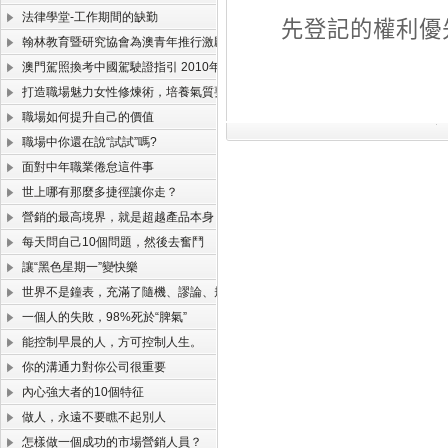
法律學堂-工作期間的缺勤
先登記的權利優
翰林教育暨研究協會為澳青年推行激勵工作營
澳門駕照換考中國駕駛證指引 2010年版(珠海北山考試版)
打造職場魅力女性修煉術，培養氣質要會打扮
職場如何提升自己的價值
職場中你還在說“試試”嗎?
面對中年職業倦怠這件事
世上哪有那麼多捷徑讓你走？
營銷的最高境界，就是超越產品本身！
每天問自己10個問題，然後去奮鬥
讓“黑色星期一”變快樂
世界不是鐘表，充滿了隨機、謬論、規律和定律
一個人的失敗，98%死於“脾氣”
能控制早晨的人，方可控制人生。
你的溝通力對你公司很重要
內心強大者的10個特征
做人，永遠不要瞧不起別人
怎樣做一個成功的市場營銷人員？