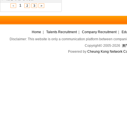
1
<
2
3
>
Home
|
Talents Recruitment
|
Company Recruitment
|
Edu
Disclaimer: This website is only a communication platform between companie
Copyright© 2005-2026
澳門
Powered by
Cheung Kong Network Co