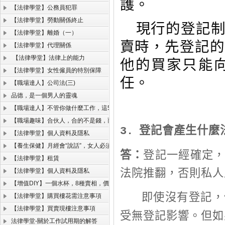
護。
【法律學堂】公務員犯罪
【法律學堂】勞動關係終止
現行的登記
【法律學堂】離婚（一）
賣時，先登記的
【法律學堂】代理關係
【法律學堂】法律上的能力
他的買家只能
【法律學堂】女性僱員的特別保障
任。
【職場達人】公司法(三)
品德，是一個男人的靈魂
【職場達人】不管你做什麼工作，這5項能力必須掌握！
【職場趣味】合伙人，合的不是錢，而是人品、格局和規則！
登記會產生什麼
3.
【法律學堂】個人資料及隱私
【養生保健】月經會“說話”，女人必須聽的懂。
答：
登記一經確定
【法律學堂】租賃
法院推翻，否則私人
【法律學堂】個人資料及隱私
【增值DIY】一個水杯，8種賣相，價格翻了一千倍！
即使沒有登記，
【法律學堂】購買樓花需注意事項
【法律學堂】買賣現樓注意事項
受無登記影響。但如
法律學堂-關於工作試用期的解答