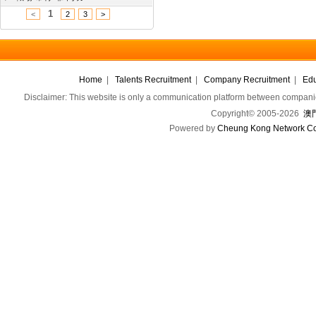
1
<
2
3
>
Home
|
Talents Recruitment
|
Company Recruitment
|
Edu
Disclaimer: This website is only a communication platform between companie
Copyright© 2005-2026
澳門
Powered by
Cheung Kong Network Co