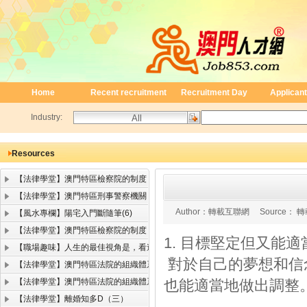
Home
Recent recruitment
Recruitment Day
Applicant
Industry:
Resources
【法律學堂】澳門特區檢察院的制度
【法律學堂】澳門特區刑事警察機關
Author：
轉載互聯網
Source：
轉
【風水專欄】陽宅入門斷隨筆(6)
【法律學堂】澳門特區檢察院的制度
1. 目標堅定但又能適
【職場趣味】人生的最佳視角是，看遠顧近
對於自己的夢想和信
【法律學堂】澳門特區法院的組織體系（二）
【法律學堂】澳門特區法院的組織體系（一）
也能適當地做出調整
【法律學堂】離婚知多D（三）