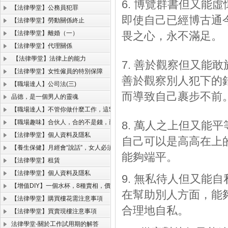
6. 博覽群書但又能虛
【法律學堂】公務員犯罪
即使自己已經博古通
【法律學堂】勞動關係終止
【法律學堂】離婚（一）
畏之心，永不滿足。
【法律學堂】代理關係
【法律學堂】法律上的能力
7. 善於觀察但又能敢
【法律學堂】女性僱員的特別保障
善於觀察別人犯下的
【職場達人】公司法(三)
而導致自己裹步不前
品德，是一個男人的靈魂
【職場達人】不管你做什麼工作，這5項能力必須掌握！
【職場趣味】合伙人，合的不是錢，而是人品、格局和規則！
8. 萬人之上但又能平
【法律學堂】個人資料及隱私
自己可以是高高在上
【養生保健】月經會“說話”，女人必須聽的懂。
能夠端平。
【法律學堂】租賃
【法律學堂】個人資料及隱私
9. 無私待人但又能自
【增值DIY】一個水杯，8種賣相，價格翻了一千倍！
在幫助別人方面，能
【法律學堂】購買樓花需注意事項
合理地自私。
【法律學堂】買賣現樓注意事項
法律學堂-關於工作試用期的解答