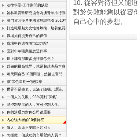
10. 從容對待但又能
法律學堂-工作期間的缺勤
對於失敗能夠以從容
翰林教育暨研究協會為澳青年推行激勵工作營
自己心中的夢想。
澳門駕照換考中國駕駛證指引 2010年版(珠海北山考試版)
打造職場魅力女性修煉術，培養氣質要會打扮
職場如何提升自己的價值
職場中你還在說“試試”嗎?
面對中年職業倦怠這件事
世上哪有那麼多捷徑讓你走？
營銷的最高境界，就是超越產品本身！
每天問自己10個問題，然後去奮鬥
讓“黑色星期一”變快樂
世界不是鐘表，充滿了隨機、謬論、規律和定律
一個人的失敗，98%死於“脾氣”
能控制早晨的人，方可控制人生。
你的溝通力對你公司很重要
內心強大者的10個特征
做人，永遠不要瞧不起別人
怎樣做一個成功的市場營銷人員？