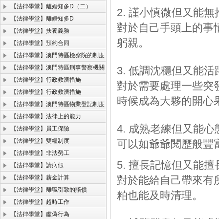
【法律學堂】離婚知多D（二）
2. 謹小慎微但又能無
【法律學堂】離婚知多D
對於自己手頭上的事
【法律學堂】扶養義務
躬親。
【法律學堂】預約合同
【法律學堂】澳門特區檢察院的制度
【法律學堂】澳門特區刑事警察機關
3. 低調沈穩但又能活
【法律學堂】行政救濟措施
對於需要處理一些突
【法律學堂】行政救濟措施
時候成為大夥的開心
【法律學堂】澳門特區物業登記制度
【法律學堂】法律上的能力
4. 成熟老練但又能心
【法律學堂】員工保險
【法律學堂】雙糧制度
可以如爺爺閱歷般豐
【法律學堂】非法勞工
5. 擅長記憶但又能擅
【法律學堂】請病假
【法律學堂】薪金計算
對於能給自己帶來有
【法律學堂】離職引致的賠償
粕也能及時清理。
【法律學堂】超時工作
【法律學堂】虛偽行為