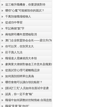
這三種升職機會，你要謹慎對待
哪些“心魔”可能摧毀你的面試？
千萬別做職場植物人
從成功中學習
牢記兩個“默”字
兩地牌司機年度體檢取消
澳门企业联盟协会会长——梁日升(TerrySir)
你可以哭，但別哭太久
莊子識人九法
職場達人需練就四大本領
麥興業大律師對修改工作意外及職業病損害的彌補制度解答
從面試官心理巧避離職忌諱
如何識別招聘單位真偽
哪些食物可以讓白領抗輻射？
[面试]“三无”人员如何在面试中逆袭
認真，你一定不會“輸”
職場中如何調整好控制情緒 自我息怒的妙招
職場“常青”靠“內功”