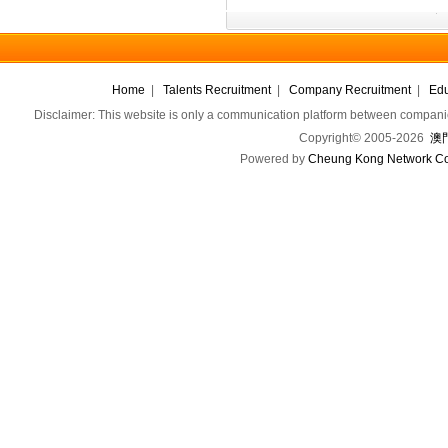
Home
|
Talents Recruitment
|
Company Recruitment
|
Edu
Disclaimer: This website is only a communication platform between companie
Copyright© 2005-2026
澳門
Powered by
Cheung Kong Network Co