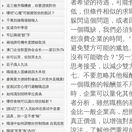
者希望的待遇，可能
這三種升職機會，你要謹慎對待
低，但條件相似的求
哪些“心魔”可能摧毀你的面試？
躲閃這個問題，或者
千萬別做職場植物人
從成功中學習
一個職缺，我們必須
牢記兩個“默”字
想浪費企業的時間。
兩地牌司機年度體檢取消
避免雙方可能的尴尬。
澳门企业联盟协会会长——梁日升(TerrySir)
沒有可能吻合？”另
你可以哭，但別哭太久
莊子識人九法
思考接受，以減少雙
職場達人需練就四大本領
七、不要忽略其他報
麥興業大律師對修改工作意外及職業病損害的彌補制度解答
一個職務的報酬並不
從面試官心理巧避離職忌諱
時，企業可以量化其
如何識別招聘單位真偽
者分析，雖然職務的
哪些食物可以讓白領抗輻射？
[面试]“三无”人员如何在面试中逆袭
金比一般企業高，想
認真，你一定不會“輸”
真正價值，以增強對
職場中如何調整好控制情緒 自我息怒的妙招
說法，了解他們重視
職場“常青”靠“內功”