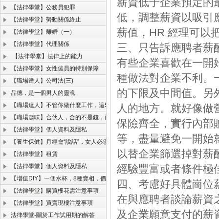
薪資低于企業預定的
【法律學堂】公務員犯罪
低，調整薪資以吸引
【法律學堂】勞動關係終止
薪值，HR 經理可
【法律學堂】離婚（一）
【法律學堂】代理關係
三、只告訴應聘者薪
【法律學堂】法律上的能力
有些企業喜歡在一開
【法律學堂】女性僱員的特別保障
種做法對企業不利。
【職場達人】公司法(三)
的下限及中間值。另
品德，是一個男人的靈魂
【職場達人】不管你做什麼工作，這5項能力必須掌握！
人的地方。就好像做
【職場趣味】合伙人，合的不是錢，而是人品、格局和規則！
保險齊全，實行內部
【法律學堂】個人資料及隱私
等，盡量避免一開始
【養生保健】月經會“說話”，女人必須聽的懂。
以替企業篩選掉對薪
【法律學堂】租賃
【法律學堂】個人資料及隱私
經驗豐富或者條件極
【增值DIY】一個水杯，8種賣相，價格翻了一千倍！
四、考慮好具體崗位
【法律學堂】購買樓花需注意事項
在與應聘者談論薪資
【法律學堂】買賣現樓注意事項
及企業願意支付的薪
法律學堂-關於工作試用期的解答