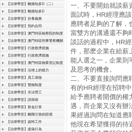
【法律學堂】離婚知多D（二）
一、不要開始就談薪
【法律學堂】離婚知多D
面試時，HR經理應
【法律學堂】扶養義務
應聘者足夠的了解，
【法律學堂】預約合同
當雙方的溝通還不夠
【法律學堂】澳門特區檢察院的制度
談話的過程中，HR
【法律學堂】澳門特區刑事警察機關
【法律學堂】行政救濟措施
件，那麽企業在給薪
【法律學堂】行政救濟措施
能人選之一，企業則
【法律學堂】澳門特區物業登記制度
及思考的機會。
【法律學堂】法律上的能力
二、不要直接詢問應
【法律學堂】員工保險
【法律學堂】雙糧制度
有的HR經理在招聘
【法律學堂】非法勞工
給予應聘者開價的權
【法律學堂】請病假
遇，而企業又沒有辦
【法律學堂】薪金計算
果經過詢問在知道應
【法律學堂】離職引致的賠償
【法律學堂】超時工作
他現在希望獲得的待
【法律學堂】虛偽行為