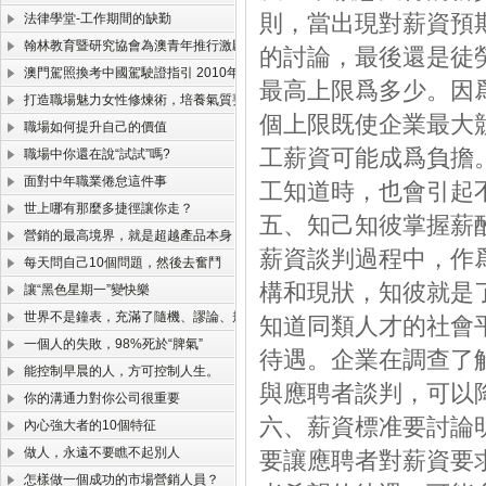
則，當出現對薪資預
法律學堂-工作期間的缺勤
翰林教育暨研究協會為澳青年推行激勵工作營
的討論，最後還是徒
澳門駕照換考中國駕駛證指引 2010年版(珠海北山考試版)
最高上限爲多少。因
打造職場魅力女性修煉術，培養氣質要會打扮
個上限既使企業最大
職場如何提升自己的價值
工薪資可能成爲負擔
職場中你還在說“試試”嗎?
面對中年職業倦怠這件事
工知道時，也會引起
世上哪有那麼多捷徑讓你走？
五、知己知彼掌握薪
營銷的最高境界，就是超越產品本身！
薪資談判過程中，作
每天問自己10個問題，然後去奮鬥
構和現狀，知彼就是
讓“黑色星期一”變快樂
世界不是鐘表，充滿了隨機、謬論、規律和定律
知道同類人才的社會
一個人的失敗，98%死於“脾氣”
待遇。企業在調查了
能控制早晨的人，方可控制人生。
與應聘者談判，可以
你的溝通力對你公司很重要
六、薪資標准要討論
內心強大者的10個特征
做人，永遠不要瞧不起別人
要讓應聘者對薪資要
怎樣做一個成功的市場營銷人員？