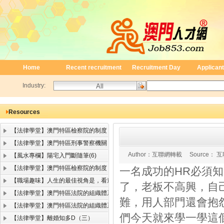
Home
Recent recruitment
Recruitment Day
Applicant
Industry:
Resources
【法律學堂】澳門特區檢察院的制度
【法律學堂】澳門特區刑事警察機關
Author：
互聯網轉載
Source：
互
【風水專欄】陽宅入門斷隨筆(6)
【法律學堂】澳門特區檢察院的制度
一名成功的HR必須
【職場趣味】人生的最佳視角是，看遠顧近
了，老板不高興，自
【法律學堂】澳門特區法院的組織體系（二）
難，用人部門還會抱
【法律學堂】澳門特區法院的組織體系（一）
們今天就來學一學這
【法律學堂】離婚知多D（三）