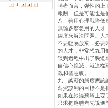
1
聘者而言，彈性的上
<
2
3
>
報酬，但是可能也是
八、善用心理戰降低
無論多麽急用的人才
緯度來解決問題。人
不要輕易放棄，必要
的人才，非常想錄用
談判過程中出了幾道
自信心銳減，就這樣
戰和智慧戰。
九、談薪的態度應該
薪資談判的目標不是
如果在談論薪資上耍
只求把應聘者先說進