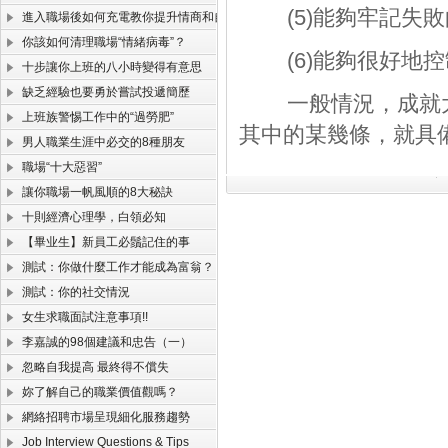
(5)能夠牢記失敗
進入職場後如何充電教你提升情商和自我價值
你該如何清理職場“情緒病毒”？
(6)能夠很好地控
十步讓你上班的八小時變得有意思
缺乏經驗也要勇於嘗試投遞簡歷
一般情況，成就大
上班族警惕工作中的“過勞肥”
其中的某幾條，就具
男人職業生涯中必交的8種朋友
職場“十大惡習”
讓你職場一帆風順的8大秘訣
十則經濟心理學，白領必知
【畢业生】新員工必鬚記住的事
測試：你做什麼工作才能成為富翁？
測試：你的社交情況
女生求職面試注意事項!!
李嘉誠的98個建議和忠告（一）
忽略自我提高 最終得不償失
妳了解自己的職業價值觀嗎？
網絡招聘市場呈現細化服務趨勢
Job Interview Questions & Tips