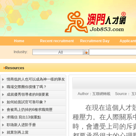
Home
Recent recruitment
Recruitment Day
Applicant
Industry:
Resources
情商低的人也可以成為神一樣的隊友
職場交際圈你摸懂了嗎？
Author：
互聯網轉載
Source：
互
成就優秀領導者的8個要素
如何給面試官可靠印象？
在現在這個人才競
會被馬上扔掉的6種求職簡歷
種壓力。在人際關系
求職信 寫出13個重點
职场新人进阶手册
時，會遭受上司的斥
就業別再上當
都要承受很大的心理