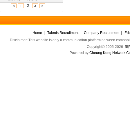
2
<
1
3
>
Home
|
Talents Recruitment
|
Company Recruitment
|
Edu
Disclaimer: This website is only a communication platform between companie
Copyright© 2005-2026
澳門
Powered by
Cheung Kong Network Co