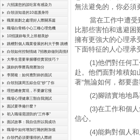
六招讓您的談吐富有感染力
無法避免的，你必須
白領須知道的10道護身符
當在工作中遭受到壓
職業規劃之處理好人際關系篇
職場白骨精小心三種心理危機
比那些害怕和逃避困
10招讓妳每天上班都美妙
擁有更強大的心理承
跳槽對個人職業發展的利大于弊 跳槽找高薪工作注意事項
下面特征的人心理承
白領如何控制情緒 7招教妳做到高情商
大學生需要掌握哪些實習技巧？
(1)他們對任何工
讓妳的學曆爲簡曆加分
赴。他們面對堆積如
李開複：如何應對妳的面試
著“無論如何，都要盡
白領別讓周五綜合症“炒”了你
理想總會實現，不要嫌它慢
(2)腳踏實地地爲
職場心理健康三類自我測試
面試要準備什麼？
(3)在工作和個人
初入職場需謹防的“三件事”
信心。
面試故事：我自信所以我成功
職場中如何增加打雜的附加值
(4)能夠對個人和
白領們必須要懂得的人際經