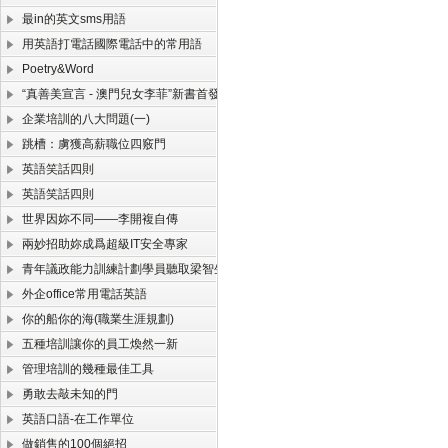
最in的英文sms用語
用英語打電話國際電話中的常用語
Poetry&Word
“真善美宣言 - 澳門兒女李菲”新書首發式舉行
企業培訓的八大問題(一)
跳槽：虜獲高薪職位四竅門
英語笑話四則
英語笑話四則
世界因妳不同——李開複自傳
兩妙招助妳成爲超級IT安全專家
青年議政能力訓練計劃學員聽取梁智生講授澳門法制
外企office常用電話英語
你的船你的海(職業生涯規劃)
五種培訓讓你的員工煥然一新
管理培訓的幾種最佳工具
勇敢去敲未知的門
英語口語-在工作單位
做銷售的100個絕招