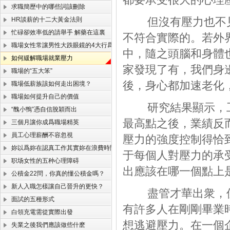
求職簡歷中的哪些詞該刪除
但沒有壓力也不見
HR談薪的十二大黃金法則
忙碌卻效率低的請舉手 解藥在這裏
不符合實際的。若外
職場女性常讓男性大跌眼鏡的4大行爲
中，隨之頭腦和身體
如何緩解職場就業壓力
家發現了有，我們身
職場的“五大笨”
後，身心都加速老化
職場低薪族該如何走出困境？
職場如何提升自己的價值
研究結果顯示，工作
“醜小鴨”憑自信脫穎而出
最高點之後，業績反
三個月讓你成爲職場精英
員工心理薪酬不容忽視
壓力的強度控制得恰
妳以爲妳在認真工作其實妳在浪費時間
于每個人對壓力的承
职场女性的五种心理障碍
出應該在哪一個點上
公積金22問，你真的懂公積金嗎？
新人入職怎樣讓自己晉升的更快？
盡管才華出衆，但
面試的五種形式
有許多人在剛剛畢業
白領充電需從實際出發
想逃避壓力。在一個
失業之後我們應該做些什麽