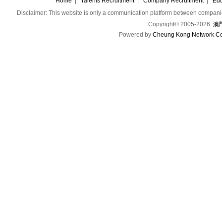
Home
|
Talents Recruitment
|
Company Recruitment
|
Edu
Disclaimer: This website is only a communication platform between companie
Copyright© 2005-2026
澳門
Powered by
Cheung Kong Network Co