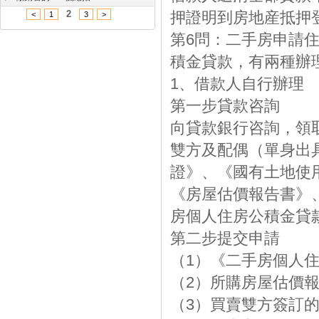
2
押證明到房地産抵押
<
1
3
>
第6問：二手房申請
積金貸款，有兩種辦
1、借款人自行辦理
第一步貸款咨詢
向貸款銀行咨詢，領
雙方及配偶（單身出
證》、《國有土地使
《房屋估價報告書》
房個人住房公積金貸
第二步提交申請
（1）《二手房個人
（2）所購房屋估價
（3）買賣雙方簽訂