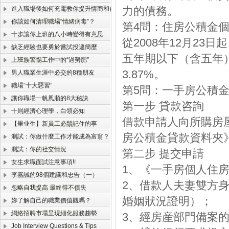
力的債務。
進入職場後如何充電教你提升情商和自我價值
你該如何清理職場“情緒病毒”？
第4問：住房公積金
十步讓你上班的八小時變得有意思
從2008年12月23
缺乏經驗也要勇於嘗試投遞簡歷
五年期以下（含五年）從
上班族警惕工作中的“過勞肥”
3.87%。
男人職業生涯中必交的8種朋友
職場“十大惡習”
第5問：一手房公積
讓你職場一帆風順的8大秘訣
第一步 貸款咨詢
十則經濟心理學，白領必知
借款申請人向所購房
【畢业生】新員工必鬚記住的事
房公積金貸款資料夾
測試：你做什麼工作才能成為富翁？
測試：你的社交情況
第二步 提交申請
女生求職面試注意事項!!
1、《一手房個人住
李嘉誠的98個建議和忠告（一）
2、借款人夫妻雙方
忽略自我提高 最終得不償失
婚姻狀況證明）；
妳了解自己的職業價值觀嗎？
網絡招聘市場呈現細化服務趨勢
3、經房産部門備案
Job Interview Questions & Tips