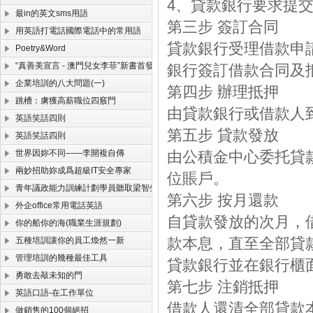
4、貸款銀行要求提
最in的英文sms用語
第三步 簽訂合同
用英語打電話國際電話中的常用語
貸款銀行受理借款申
Poetry&Word
“真善美宣言 - 澳門兒女李菲”新書首發式舉行
銀行簽訂借款合同及
企業培訓的八大問題(一)
第四步 辦理抵押
跳槽：虜獲高薪職位四竅門
由貸款銀行或借款人
英語笑話四則
第五步 貸款發放
英語笑話四則
世界因妳不同——李開複自傳
由公積金中心委托貸
兩妙招助妳成爲超級IT安全專家
位賬戶。
青年議政能力訓練計劃學員聽取梁智生講授澳門法制
第六步 按月還款
外企office常用電話英語
自貸款發放的次月，
你的船你的海(職業生涯規劃)
款本息，直至全部貸
五種培訓讓你的員工煥然一新
管理培訓的幾種最佳工具
貸款銀行並在銀行櫃
勇敢去敲未知的門
第七步 注銷抵押
英語口語-在工作單位
借款人還清全部貸款
做銷售的100個絕招