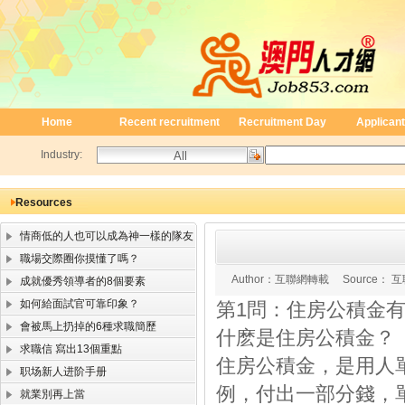
Home
Recent recruitment
Recruitment Day
Applicant
Industry:
Resources
情商低的人也可以成為神一樣的隊友
職場交際圈你摸懂了嗎？
Author：
互聯網轉載
Source：
互
成就優秀領導者的8個要素
如何給面試官可靠印象？
第1問：住房公積金
會被馬上扔掉的6種求職簡歷
什麽是住房公積金？
求職信 寫出13個重點
住房公積金，是用人
职场新人进阶手册
例，付出一部分錢，
就業別再上當