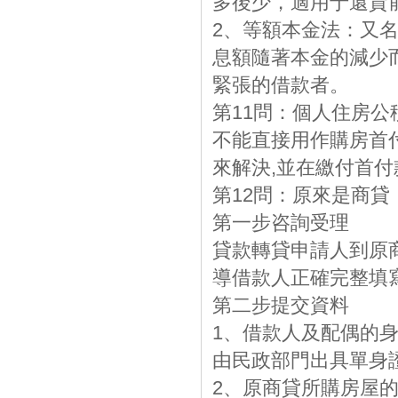
多後少，適用于還貸
2、等額本金法：又
息額隨著本金的減少
緊張的借款者。
第11問：個人住房
不能直接用作購房首
來解決,並在繳付首付
第12問：原來是商貸
第一步咨詢受理
貸款轉貸申請人到原
導借款人正確完整填
第二步提交資料
1、借款人及配偶的
由民政部門出具單身證
2、原商貸所購房屋