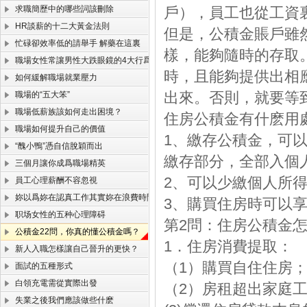
求職簡歷中的哪些詞該刪除
戶），員工也從工資
HR談薪的十二大黃金法則
但是，公積金賬戶雖
忙碌卻效率低的請舉手 解藥在這裏
樣，能夠隨時的存取
職場女性常讓男性大跌眼鏡的4大行爲
時，且能夠提供出相
如何緩解職場就業壓力
出來。否則，就要等
職場的“五大笨”
職場低薪族該如何走出困境？
住房公積金有什麽用
職場如何提升自己的價值
1、繳存公積金，可
“醜小鴨”憑自信脫穎而出
繳存部分，全部入個
三個月讓你成爲職場精英
2、可以少繳個人所
員工心理薪酬不容忽視
妳以爲妳在認真工作其實妳在浪費時間
3、購買住房時可以
职场女性的五种心理障碍
第2問：住房公積金
公積金22問，你真的懂公積金嗎？
1．住房消費提取：
新人入職怎樣讓自己晉升的更快？
（1）購買自住住房
面試的五種形式
白領充電需從實際出發
（2）房租超出家庭
失業之後我們應該做些什麽