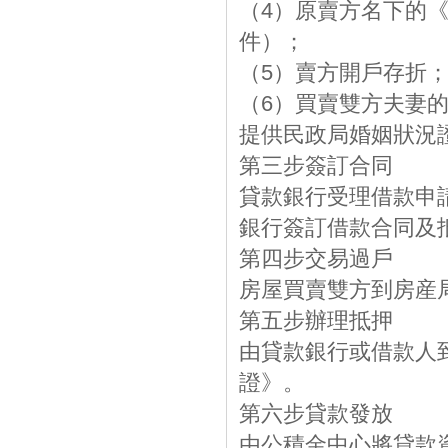
（4）原賣方名下的
件）；
（5）賣方開戶存折
（6）買賣雙方夫妻
提供民政局婚姻狀況
第三步簽訂合同
貸款銀行受理借款申
銀行簽訂借款合同及
第四步交易過戶
房屋買賣雙方到房産
第五步辦理抵押
由貸款銀行或借款人
證》。
第六步貸款發放
由公積金中心將貸款