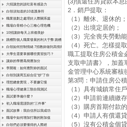
(3)償還住房貸款本息
六招讓您的談吐富有感染力
2．銷戶提取：
白領須知道的10道護身符
（1）離休、退休的
職業規劃之處理好人際關系篇
職場白骨精小心三種心理危機
（2）出境定居的；
10招讓妳每天上班都美妙
（3）完全喪失勞動
跳槽對個人職業發展的利大于弊 跳槽找高薪工作注意事項
（4）死亡。怎樣提
白領如何控制情緒 7招教妳做到高情商
職工提取住房公積金
大學生需要掌握哪些實習技巧？
讓妳的學曆爲簡曆加分
支取申請書》，加蓋
李開複：如何應對妳的面試
金管理中心系統審核
白領別讓周五綜合症“炒”了你
第3問：申請住房公
理想總會實現，不要嫌它慢
（1）具有城鎮常住
職場心理健康三類自我測試
面試要準備什麼？
（2）申請前連續繳
初入職場需謹防的“三件事”
（3）購房首期付款的
面試故事：我自信所以我成功
（4）申請人有償還
職場中如何增加打雜的附加值
（5）沒有公積金個
白領們必須要懂得的人際經