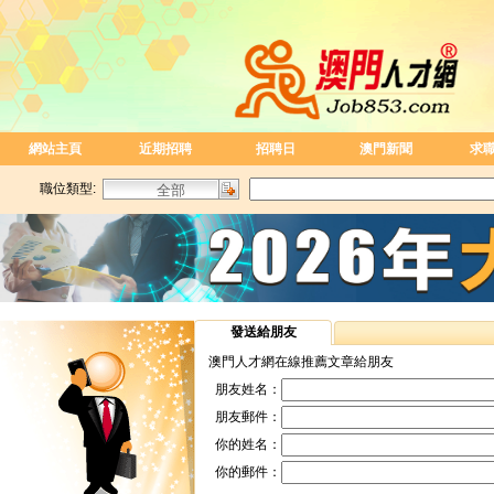
網站主頁
近期招聘
招聘日
澳門新聞
求
職位類型:
發送給朋友
澳門人才網在線推薦文章給朋友
朋友姓名：
朋友郵件：
你的姓名：
你的郵件：