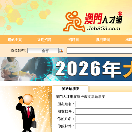
網站主頁
近期招聘
招聘日
澳門新聞
求
職位類型:
發送給朋友
澳門人才網在線推薦文章給朋友
朋友姓名：
朋友郵件：
你的姓名：
你的郵件：