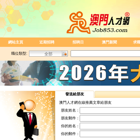
網站主頁
近期招聘
招聘日
澳門新聞
求
職位類型:
發送給朋友
澳門人才網在線推薦文章給朋友
朋友姓名：
朋友郵件：
你的姓名：
你的郵件：