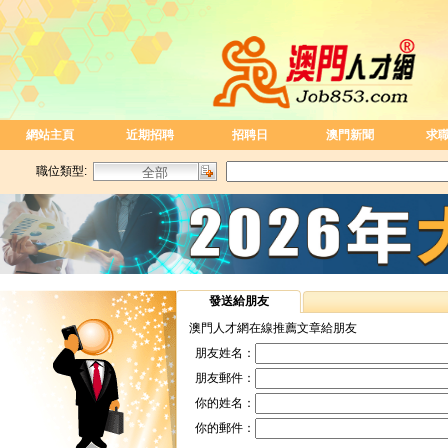
網站主頁
近期招聘
招聘日
澳門新聞
求
職位類型:
發送給朋友
澳門人才網在線推薦文章給朋友
朋友姓名：
朋友郵件：
你的姓名：
你的郵件：