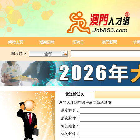
網站主頁
近期招聘
招聘日
澳門新聞
求
職位類型:
發送給朋友
澳門人才網在線推薦文章給朋友
朋友姓名：
朋友郵件：
你的姓名：
你的郵件：