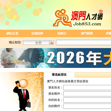
網站主頁
近期招聘
招聘日
澳門新聞
求
職位類型:
發送給朋友
澳門人才網在線推薦文章給朋友
朋友姓名：
朋友郵件：
你的姓名：
你的郵件：