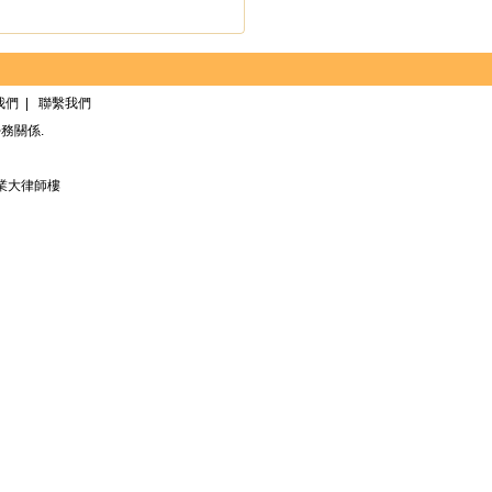
我們
|
聯繫我們
務關係.
業大律師樓