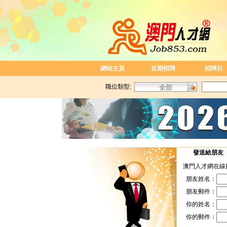
網站主頁
近期招聘
招聘日
職位類型:
發送給朋友
澳門人才網在線
朋友姓名：
朋友郵件：
你的姓名：
你的郵件：