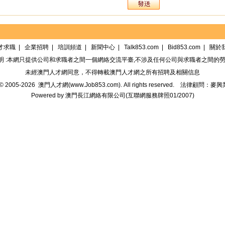
才求職
|
企業招聘
|
培訓頻道
|
新聞中心
|
Talk853.com
|
Bid853.com
|
關於
明 :本網只提供公司和求職者之間一個網絡交流平臺,不涉及任何公司與求職者之間的勞
未經
澳門人才網
同意，不得轉載
澳門人才網
之所有招聘及相關信息
t© 2005-2026
澳門人才網(www.Job853.com)
. All rights reserved.
法律顧問：麥興
Powered by
澳門長江網絡有限公司
(
互聯網服務牌照01/2007
)