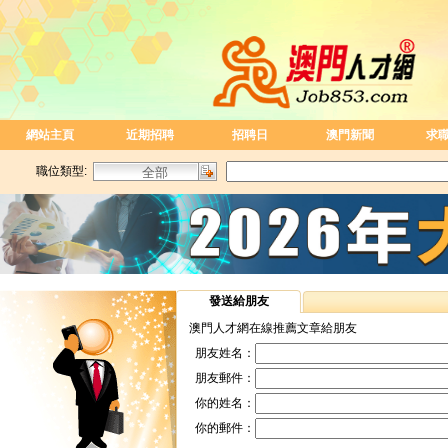
網站主頁
近期招聘
招聘日
澳門新聞
求
職位類型:
發送給朋友
澳門人才網在線推薦文章給朋友
朋友姓名：
朋友郵件：
你的姓名：
你的郵件：