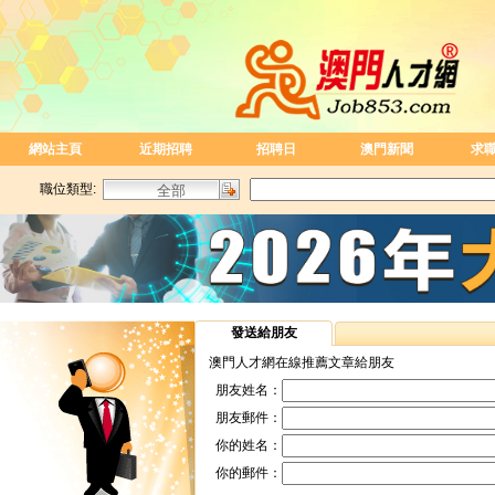
網站主頁
近期招聘
招聘日
澳門新聞
求
職位類型:
發送給朋友
澳門人才網在線推薦文章給朋友
朋友姓名：
朋友郵件：
你的姓名：
你的郵件：