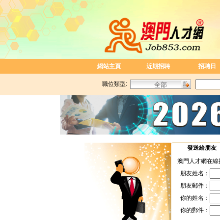
網站主頁
近期招聘
招聘日
職位類型:
發送給朋友
澳門人才網在線
朋友姓名：
朋友郵件：
你的姓名：
你的郵件：