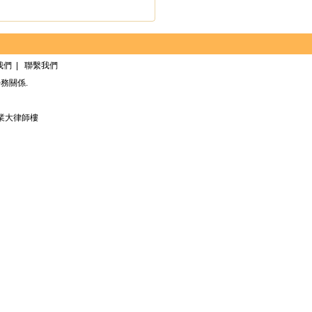
我們
|
聯繫我們
務關係.
業大律師樓