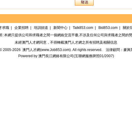
才求職
|
企業招聘
|
培訓頻道
|
新聞中心
|
Talk853.com
|
Bid853.com
|
關於
明 :本網只提供公司和求職者之間一個網絡交流平臺,不涉及任何公司與求職者之間的勞
未經
澳門人才網
同意，不得轉載
澳門人才網
之所有招聘及相關信息
t© 2005-2026
澳門人才網(www.Job853.com)
. All rights reserved.
法律顧問：麥興
Powered by
澳門長江網絡有限公司
(
互聯網服務牌照01/2007
)