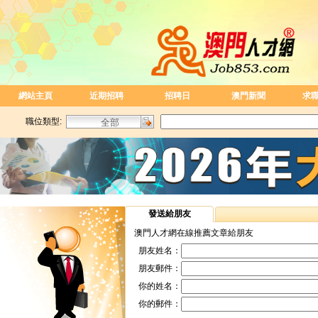
網站主頁
近期招聘
招聘日
澳門新聞
求
職位類型:
發送給朋友
澳門人才網在線推薦文章給朋友
朋友姓名：
朋友郵件：
你的姓名：
你的郵件：