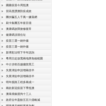
國藥疫苗今周抵澳
習高度讚澳防疫成效
團伙騙五人千萬一嫌落網
刷卡集團五年套百億
澳康碼故障搶修復常
健康碼須填住址
疫苗三選一納外僱
疫苗三選一納外僱
新博彩法明下半年諮詢
粵周日起放寬兩地牌免檢範圍
中介涉助百越傭當黑工
失業津貼申請增兩倍半
失業津貼申請增兩倍半
明年掘路工程多兩成一
兩款新冠疫苗下季抵澳
澳珠搗偷渡拘十三人
政府去年盈餘五百六億略減
明珠建天橋料塞車加劇