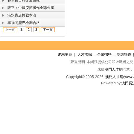
賽車首日料交通嚴峻
韓正：中國疫苗將作全球公產
港水貨店轉戰本澳
車禍同型巴檢測合格
1
上一頁
2
3
下一頁
網站主頁
|
人才求職
|
企業招聘
|
培訓頻道
鄭重聲明 :本網只提供公司和求職者之
未經
澳門人才網
同意，
Copyright© 2005-2026
澳門人才網(www.Jo
Powered by
澳門長