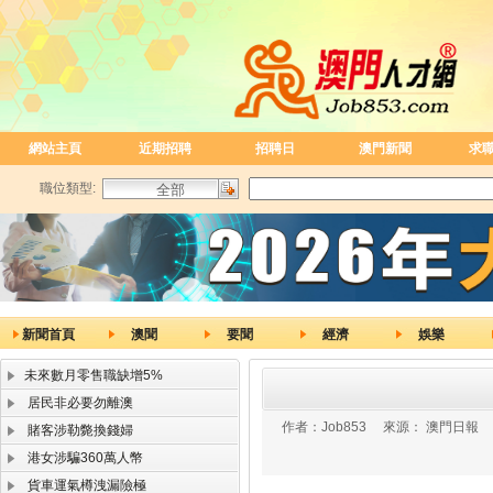
網站主頁
近期招聘
招聘日
澳門新聞
求
職位類型:
新聞首頁
澳聞
要聞
經濟
娛樂
未來數月零售職缺增5%
居民非必要勿離澳
作者：
Job853
來源：
澳門日報
賭客涉勒斃換錢婦
港女涉騙360萬人幣
貨車運氣樽洩漏險極