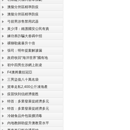
澳擬分卅區精準防疫
澳擬分卅區精準防疫
弓箭男涉售禁用武器
黃少澤：維護國安公民有責
練功券詐騙大沓碼中招
裸聊勒索暴升十倍
張司：明年提案解滲漏
政府收回“海洋世界”國有地
初中四男生涉網上欺凌
F4澳將囊括冠亞
三男盜值八十萬名袋
貨車走私2,400公斤凍海產
疫苗快到信經濟復甦
特首：多業發展促經濟多元
特首：多業發展促經濟多元
冷鏈食品外包裝擴消毒
內地教師助提升澳教育水平