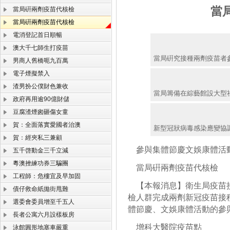
當
當局硏兩劑疫苗代核檢
當局硏兩劑疫苗代核檢
電消登記首日順暢
澳大千七師生打疫苗
當局硏究接種兩劑疫苗者參
男商人舊橋呃九百萬
電子煙擬禁入
渣男扮公僕財色兼收
當局籌備在綜藝館設大型
政府再用逾90億財儲
豆腐渣煙囪砸傷女童
賀：全面落實愛國者治澳
新型冠狀病毒感染應變協
賀：經夾私三兼顧
參與集體節慶文娛康體活
五千啓動金三千立減
粵澳挫練功券三騙團
當局硏兩劑疫苗代核檢
工程師：危樓宜及早加固
【本報消息】衛生局疫苗接
債仔救命紙拋街甩難
檢人群完成兩劑新冠疫苗接
選委會委員增至千五人
體節慶、文娛康體活動的參
長者公寓六月設樣板房
增科大醫院疫苗點
泳館圓形地塞車嚴重