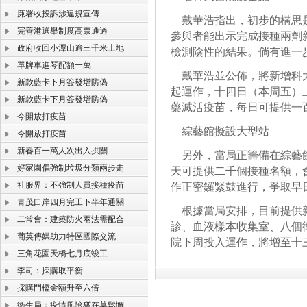
廉署收投訴涉違規宣傳
戴華浩指出，初步的構思是
完善港選舉制度高票通過
參與者能出示完成接種兩劑
政府收回小潭山逾三千米土地
檢測陰性的結果。倘有進一
單牌車進琴配額一萬
戴華浩並公佈，將新增科大
新款藍卡下月簽發增防偽
起運作，十四日（本周五）
新款藍卡下月簽發增防偽
藥滅活疫苗，每日可提供一
今開放打疫苗
綜藝館擬設大型站
今開放打疫苗
新春百一萬人次出入拱關
另外，當局正籌備在綜藝館
好家園倡強制垃圾分類兩步走
天可提供二千個接種名額，
社服界：不強制人員接種疫苗
作正密鑼緊鼓進行，爭取早
青茂口岸四月完工下半年通關
根據當局安排，目前提供新
二常會：建築防火兩法需配合
診、血液樣本收集室、八個
葡英傳媒助力特區國際交流
院下周投入運作，將增至十
三角花園天橋七月底竣工
李司：採購取平衡
採購門檻金額升至六倍
衛生局：疫情風險猶在莫鬆懈