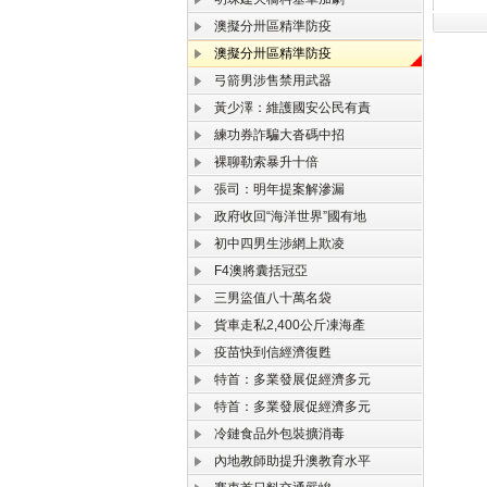
澳擬分卅區精準防疫
澳擬分卅區精準防疫
弓箭男涉售禁用武器
黃少澤：維護國安公民有責
練功券詐騙大沓碼中招
裸聊勒索暴升十倍
張司：明年提案解滲漏
政府收回“海洋世界”國有地
初中四男生涉網上欺凌
F4澳將囊括冠亞
三男盜值八十萬名袋
貨車走私2,400公斤凍海產
疫苗快到信經濟復甦
特首：多業發展促經濟多元
特首：多業發展促經濟多元
冷鏈食品外包裝擴消毒
內地教師助提升澳教育水平