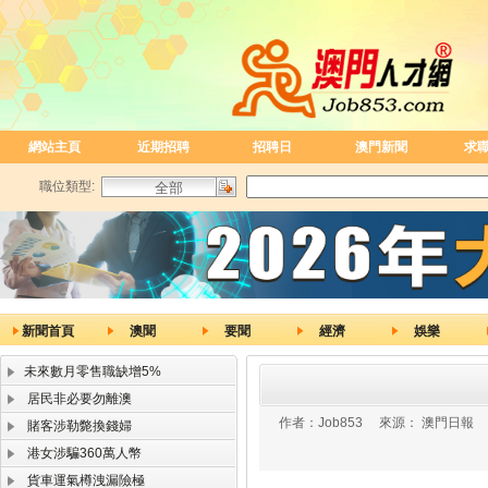
網站主頁
近期招聘
招聘日
澳門新聞
求
職位類型:
新聞首頁
澳聞
要聞
經濟
娛樂
未來數月零售職缺增5%
居民非必要勿離澳
作者：
Job853
來源：
澳門日報
賭客涉勒斃換錢婦
港女涉騙360萬人幣
貨車運氣樽洩漏險極