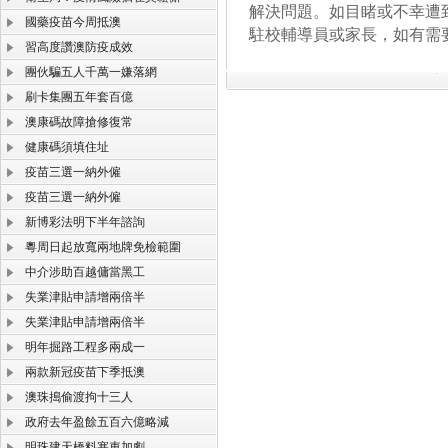
解決問題。如目睹或不幸遭
國藥疫苗今周抵澳
駐校輔導員或家長，如有需
習高度讚澳防疫成效
團伙騙五人千萬一嫌落網
刷卡集團五年套百億
澳康碼故障搶修復常
健康碼須填住址
疫苗三選一納外僱
疫苗三選一納外僱
新博彩法明下半年諮詢
粵周日起放寬兩地牌免檢範圍
中介涉助百越傭當黑工
失業津貼申請增兩倍半
失業津貼申請增兩倍半
明年掘路工程多兩成一
兩款新冠疫苗下季抵澳
澳珠搗偷渡拘十三人
政府去年盈餘五百六億略減
明珠建天橋料塞車加劇