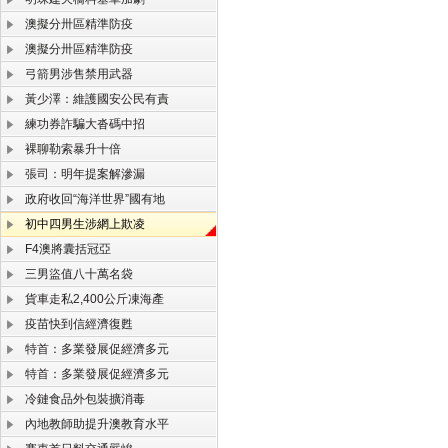
澳擬分卅區精準防疫
澳擬分卅區精準防疫
弓箭男涉售禁用武器
黃少澤：維護國安公民有責
練功券詐騙大沓碼中招
裸聊勒索暴升十倍
張司：明年提案解滲漏
政府收回“海洋世界”國有地
初中四男生涉網上欺凌
F4澳將囊括冠亞
三男盜值八十萬名袋
貨車走私2,400公斤凍海產
疫苗快到信經濟復甦
特首：多業發展促經濟多元
特首：多業發展促經濟多元
冷鏈食品外包裝擴消毒
內地教師助提升澳教育水平