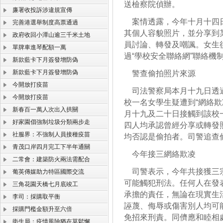
送檢察院偵辦。
廉署收投訴涉違規宣傳
案情透露，今年十月十四日
完善港選舉制度高票通過
其個人容貌照片，並分享到
政府收回小潭山逾三千米土地
員討論、轉發及嘲諷。女生
單牌車進琴配額一萬
過“學校安全聯絡網”聯絡機
新款藍卡下月簽發增防偽
新款藍卡下月簽發增防偽
警查偷拍照片來源
今開放打疫苗
司法警察局本月十九日透過
今開放打疫苗
校一名女學生疑遭到“網絡
新春百一萬人次出入拱關
月十九及二十日接觸到該校
好家園倡強制垃圾分類兩步走
四人均承認曾經分享或轉發
社服界：不強制人員接種疫苗
均否認是偷拍者。司警追查
青茂口岸四月完工下半年通關
今年接三網絡欺凌
二常會：建築防火兩法需配合
司警表示，今年共接獲三宗
葡英傳媒助力特區國際交流
可能觸犯刑法。任何人在發
三角花園天橋七月底竣工
承擔的責任，無論在現實生
李司：採購取平衡
誣蔑、侮辱或傷害別人均可
採購門檻金額升至六倍
免招來刑責。同儕應和睦相
衛生局：疫情風險猶在莫鬆懈