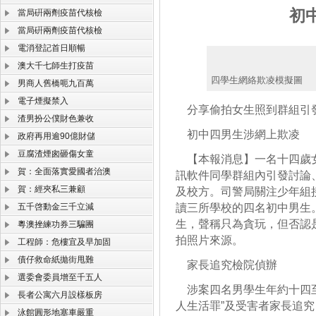
初
當局硏兩劑疫苗代核檢
當局硏兩劑疫苗代核檢
電消登記首日順暢
澳大千七師生打疫苗
四學生網絡欺凌模擬圖
男商人舊橋呃九百萬
電子煙擬禁入
分享偷拍女生照到群組引
渣男扮公僕財色兼收
初中四男生涉網上欺凌
政府再用逾90億財儲
豆腐渣煙囪砸傷女童
【本報消息】一名十四歲女
賀：全面落實愛國者治澳
訊軟件同學群組內引發討論
賀：經夾私三兼顧
及校方。司警局關注少年組
五千啓動金三千立減
讀三所學校的四名初中男生
生，聲稱只為貪玩，但否認
粵澳挫練功券三騙團
拍照片來源。
工程師：危樓宜及早加固
債仔救命紙拋街甩難
家長追究檢院偵辦
選委會委員增至千五人
涉案四名男學生年約十四至
長者公寓六月設樣板房
人生活罪”及受害者家長追
泳館圓形地塞車嚴重