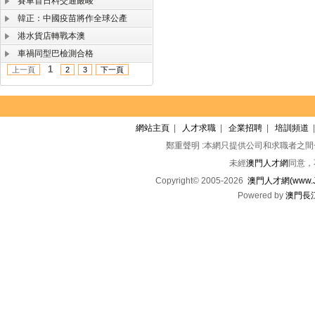
賽車首日料交通嚴峻
韓正：中國疫苗將作全球公產
港水貨店轉戰本澳
車禍同型巴檢測合格
1
上一頁
2
3
下一頁
網站主頁
|
人才求職
|
企業招聘
|
培訓頻道
鄭重聲明 :本網只提供公司和求職者之
未經
澳門人才網
同意，
Copyright© 2005-2026
澳門人才網(www.Jo
Powered by
澳門長