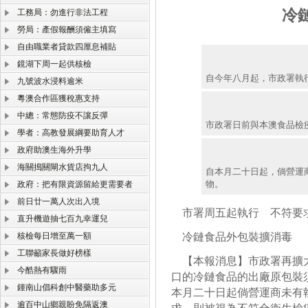
冷
工務局：勿進行非法工程
勞局：產假報酬須僱主填寫
自由職業者貸款四厘息補貼
鏡湖下周一起供核檢
自今年八月起，市政署執
九號波水浸料逾米
粵澳合作區獲稅惠支持
中總：常態防疫不讓反彈
市政署日前與本澳食品檢
學者：高教發展綱要助育人才
政府助澳生海外升學
海關搗關閘水貨店拘九人
自本月二十日起，倘營運
物。
政府：把有限資源留給更需要者
前日廿一萬人次出入境
市署周五起執行 不符要
直升機遊抽七百九幸運兒
核檢每日增至萬一額
冷鏈食品外包裝擴消毒
工聯籲家長做好榜樣
【本報消息】市政署再擴大
今酷熱有驟雨
口的冷鏈食品的出廠原包裝
鍾南山倡科創中醫藥助多元
本月二十日起倘營運商未有
逾百中山鄉親盼免隔返澳