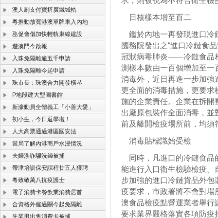
求，則被視為不符合衛生檢
澳人刷支付寶搭廣鐵城軌
日核樣本增至百二
粵推動放寬港澳單牌車入內地
鑑於內地一再發現進口冷鏈
氹促會倡加快輕軌東線建設
國務院發出之“進口冷鏈食品
遊澳門今啟報
冠狀病毒肺炎——冷鏈食品
入珠免隔離逾五千申請
測樣本數由一百個增加至一
入珠免隔離今起申請
消毒外，近日再進一步加強
珠市長：珠澳合力開發橫琴
更全面的消毒措施，更要求
P地段建大型圖書館
施的企業責任。企業在拆開
新濠動員全體義工「小善大愛」
出廠原包裝作全面消毒，並
初小生，今日返學啦！
前及離開檢疫場所前，均須
人大高票通過港區國安法
消毒貼標識始受檢
當局了解內港商戶水浸情況
夫婦涉詐騙洗錢被捕
同時，凡進口的冷鏈食品的
帶津培訓保安課程廿五人獲聘
能進行入口衛生檢驗檢疫。
步加強的進口冷鏈貨品外包
粵致敬萬八抗疫護士
疫要求，市政署將不會對場
電子消費卡餐飲業消費居首
澳食品檢疫點營運業者舉行
合資格外僱過關今起免隔離
要求業界嚴格落實各項防疫
失業男出售消費卡被捕