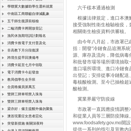
學聯冀大數據助學生選科就業
六千樣本通過檢測
中南區工商聯籲自律減亂象
根據法律規定，進口本澳鮮
五千師生復課前核檢
接受強制性衛生檢驗檢疫，
二輪消費卡將開放登記
相關衛生檢疫資料供審核。
漁民休漁期培訓計劃報名
由今年八月起，市政署已啟
消費卡推電子支付普及化
括：開發“冷鏈食品追溯系
非高教下月分段復課
源、庫存及流向，降低病毒
跨境生提早回澳備考
和批發市場等場所環境抽取
消費卡延至七月中領取
進口場所環境、進口冷鏈食
電子消費卡今起發放
出登記；安排從事冷鏈配送
教局倡學生全升班
毒核酸檢測。至今已抽檢超
合資格僱員派萬五
酸檢測。
雙牌三牌車明禁入珠海
冀業界嚴守防疫線
雙牌三牌車明禁入珠海
梁亦好：僱主提醒外僱勿聚集
市政署一直因應疫情調整冷
和從業人員等三層防疫陣線
澳首現重症女患者惡化
www.foodsafety.go
突發新措施 衝關深夜時
提供一系列的指引及宣教內
台港入境須隔離兩周