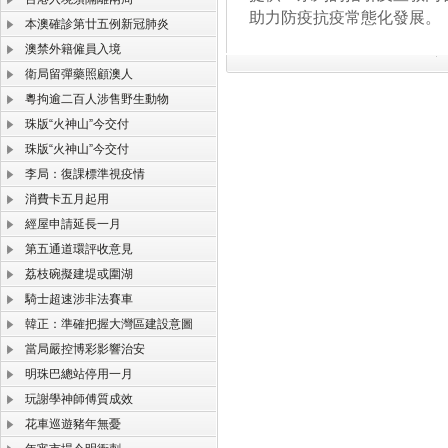
助力防疫抗疫常態化發展。
本澳確診第廿五例新冠肺炎
澳禁外籍僱員入境
衛局留彈藥照顧澳人
粵拘逾二百人涉售野生動物
珠版“火神山”今交付
珠版“火神山”今交付
李局：復課標準視疫情
消費卡五月起用
經屋申請延長一月
第五通道環評收意見
荔枝碗擬建堤或圍湖
騎士超速涉非法賽車
韓正：準確把握大灣區建設意圖
當局嚴控博彩影響治安
明珠巴總站停用一月
玩謝學神師傅質成效
花車巡遊豬年無憂