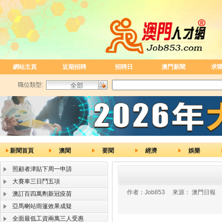
網站主頁
近期招聘
招聘日
澳門新聞
求
職位類型:
新聞首頁
澳聞
要聞
經濟
娛樂
照顧者津貼下周一申請
大賽車三日鬥五項
作者：
Job853
來源：
澳門日報
澳訂百四萬劑新冠疫苗
亞馬喇站雨篷效果成疑
全面最低工資兩萬三人受惠