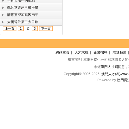
年宵市場今明衝刺
觀音堂違建再被檢舉
醉毒駕擬加碼囚兩年
大橋晉升第二大口岸
2
上一頁
1
3
下一頁
網站主頁
|
人才求職
|
企業招聘
|
培訓頻道
鄭重聲明 :本網只提供公司和求職者之
未經
澳門人才網
同意，
Copyright© 2005-2026
澳門人才網(www.Jo
Powered by
澳門長