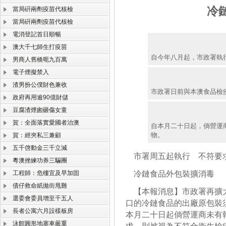
冷
當局硏兩劑疫苗代核檢
當局硏兩劑疫苗代核檢
電消登記首日順暢
澳大千七師生打疫苗
自今年八月起，市政署執
男商人舊橋呃九百萬
電子煙擬禁入
渣男扮公僕財色兼收
市政署日前與本澳食品檢
政府再用逾90億財儲
豆腐渣煙囪砸傷女童
賀：全面落實愛國者治澳
自本月二十日起，倘營運
物。
賀：經夾私三兼顧
五千啓動金三千立減
市署周五起執行 不符要
粵澳挫練功券三騙團
工程師：危樓宜及早加固
冷鏈食品外包裝擴消毒
債仔救命紙拋街甩難
【本報消息】市政署再擴大
選委會委員增至千五人
口的冷鏈食品的出廠原包裝
長者公寓六月設樣板房
本月二十日起倘營運商未有
泳館圓形地塞車嚴重