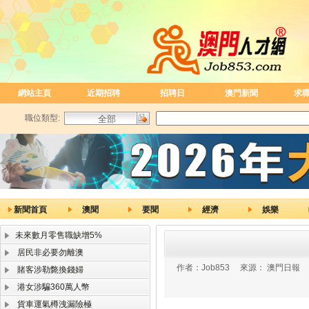
網站主頁
近期招聘
招聘日
澳門新聞
求
職位類型:
新聞首頁
澳聞
要聞
經濟
娛樂
未來數月零售職缺增5%
居民非必要勿離澳
作者：
Job853
來源：
澳門日報
賭客涉勒斃換錢婦
港女涉騙360萬人幣
貨車運氣樽洩漏險極