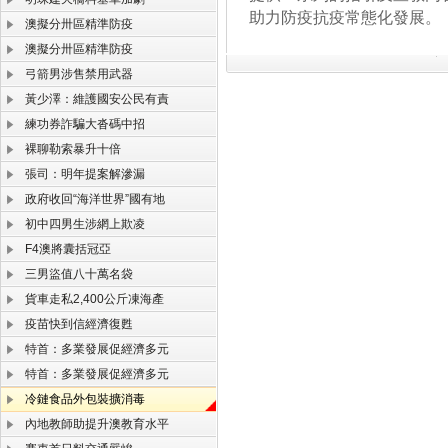
助力防疫抗疫常態化發展。
澳擬分卅區精準防疫
澳擬分卅區精準防疫
弓箭男涉售禁用武器
黃少澤：維護國安公民有責
練功券詐騙大沓碼中招
裸聊勒索暴升十倍
張司：明年提案解滲漏
政府收回“海洋世界”國有地
初中四男生涉網上欺凌
F4澳將囊括冠亞
三男盜值八十萬名袋
貨車走私2,400公斤凍海產
疫苗快到信經濟復甦
特首：多業發展促經濟多元
特首：多業發展促經濟多元
冷鏈食品外包裝擴消毒
內地教師助提升澳教育水平