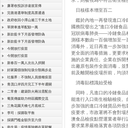
求，則被視為不符合衛生檢
廉署收投訴涉違規宣傳
日核樣本增至百二
完善港選舉制度高票通過
鑑於內地一再發現進口冷鏈
政府收回小潭山逾三千米土地
國務院發出之“進口冷鏈食品
單牌車進琴配額一萬
冠狀病毒肺炎——冷鏈食品
新款藍卡下月簽發增防偽
測樣本數由一百個增加至一
新款藍卡下月簽發增防偽
消毒外，近日再進一步加強
今開放打疫苗
更全面的消毒措施，更要求
今開放打疫苗
施的企業責任。企業在拆開
新春百一萬人次出入拱關
出廠原包裝作全面消毒，並
好家園倡強制垃圾分類兩步走
前及離開檢疫場所前，均須
社服界：不強制人員接種疫苗
消毒貼標識始受檢
青茂口岸四月完工下半年通關
二常會：建築防火兩法需配合
同時，凡進口的冷鏈食品的
葡英傳媒助力特區國際交流
能進行入口衛生檢驗檢疫。
步加強的進口冷鏈貨品外包
三角花園天橋七月底竣工
疫要求，市政署將不會對場
李司：採購取平衡
澳食品檢疫點營運業者舉行
採購門檻金額升至六倍
要求業界嚴格落實各項防疫
衛生局：疫情風險猶在莫鬆懈