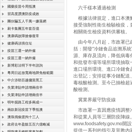
國藥疫苗今周抵澳
六千樣本通過檢測
習高度讚澳防疫成效
根據法律規定，進口本澳鮮
團伙騙五人千萬一嫌落網
接受強制性衛生檢驗檢疫，
刷卡集團五年套百億
相關衛生檢疫資料供審核。
澳康碼故障搶修復常
由今年八月起，市政署已啟
健康碼須填住址
括：開發“冷鏈食品追溯系
疫苗三選一納外僱
源、庫存及流向，降低病毒
疫苗三選一納外僱
和批發市場等場所環境抽取
新博彩法明下半年諮詢
進口場所環境、進口冷鏈食
粵周日起放寬兩地牌免檢範圍
出登記；安排從事冷鏈配送
中介涉助百越傭當黑工
毒核酸檢測。至今已抽檢超
失業津貼申請增兩倍半
酸檢測。
失業津貼申請增兩倍半
冀業界嚴守防疫線
明年掘路工程多兩成一
兩款新冠疫苗下季抵澳
市政署一直因應疫情調整冷
和從業人員等三層防疫陣線
澳珠搗偷渡拘十三人
www.foodsafety.go
政府去年盈餘五百六億略減
提供一系列的指引及宣教內
明珠建天橋料塞車加劇