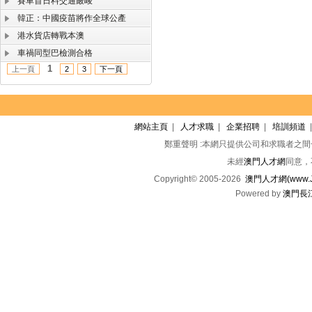
賽車首日料交通嚴峻
韓正：中國疫苗將作全球公產
港水貨店轉戰本澳
車禍同型巴檢測合格
1
上一頁
2
3
下一頁
網站主頁
|
人才求職
|
企業招聘
|
培訓頻道
鄭重聲明 :本網只提供公司和求職者之
未經
澳門人才網
同意，
Copyright© 2005-2026
澳門人才網(www.Jo
Powered by
澳門長