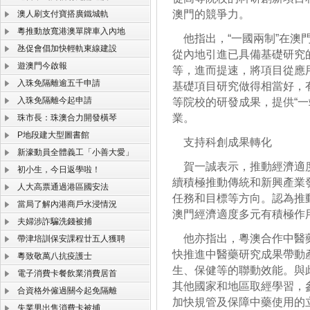
澳門的競爭力。
澳人刷支付寶搭廣鐵城軌
粵推動放寬港澳單牌車入內地
他指出，“一國兩制”在澳
氹促會倡加快輕軌東線建設
從內地引進已具備基礎研究
遊澳門今啟報
等，進而提速，將項目從應
入珠免隔離逾五千申請
基礎項目研究做得相當好，
入珠免隔離今起申請
等院校的研發成果，提供“一
業。
珠市長：珠澳合力開發橫琴
P地段建大型圖書館
支持科創成果轉化
新濠動員全體義工「小善大愛」
賀一誠表示，推動經濟適度
初小生，今日返學啦！
續積極推動傳統和新興產業
人大高票通過港區國安法
任務和目標等方向。認為推
當局了解內港商戶水浸情況
澳門經濟適度多元有積極作
夫婦涉詐騙洗錢被捕
他亦指出，粵澳合作中醫藥
帶津培訓保安課程廿五人獲聘
快推進中醫藥研究成果帶動
粵致敬萬八抗疫護士
生、保健等的聯動效能。與
電子消費卡餐飲業消費居首
其他國家和地區取經學習，
合資格外僱過關今起免隔離
加快規管及保障中藥使用的
失業男出售消費卡被捕