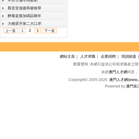
年宵市場今明衝刺
觀音堂違建再被檢舉
醉毒駕擬加碼囚兩年
大橋晉升第二大口岸
2
上一頁
1
3
下一頁
網站主頁
|
人才求職
|
企業招聘
|
培訓頻道
鄭重聲明 :本網只提供公司和求職者之
未經
澳門人才網
同意，
Copyright© 2005-2026
澳門人才網(www.Jo
Powered by
澳門長