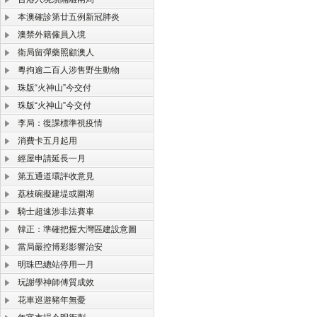
本澳確診第廿五例新冠肺炎
澳禁外籍僱員入境
衛局留彈藥照顧澳人
粵拘逾二百人涉售野生動物
珠版“火神山”今交付
珠版“火神山”今交付
李局：復課標準視疫情
消費卡五月起用
經屋申請延長一月
第五通道環評收意見
荔枝碗擬建堤或圍湖
騎士超速涉非法賽車
韓正：準確把握大灣區建設意圖
當局嚴控博彩影響治安
明珠巴總站停用一月
玩謝學神師傅質成效
花車巡遊豬年無憂