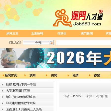
網站主頁
近期招聘
招聘日
澳門新聞
求
職位類型:
新聞首頁
澳聞
要聞
經濟
娛樂
照顧者津貼下周一申請
大賽車三日鬥五項
作者：
Job853
來源：
澳門日報
澳訂百四萬劑新冠疫苗
亞馬喇站雨篷效果成疑
全面最低工資兩萬三人受惠