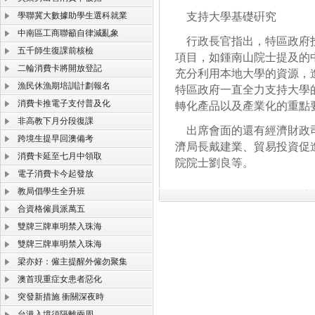
學聯冀大數據助學生選科就業
支持大學基礎硏究
中南區工商聯籲自律減亂象
行政長官指出，特區政府投
五千師生復課前核檢
項目，如鍾南山院士提及的
二輪消費卡將開放登記
充分利用本地大學的資源，
漁民休漁期培訓計劃報名
特區政府一直全力支持大學
消費卡推電子支付普及化
轉化產品以及產業化的重點
非高教下月分段復課
出席會面的還有經濟財政司
跨境生提早回澳備考
濟局長戴建業、貿易投資促
消費卡延至七月中領取
院院士劉良等。
電子消費卡今起發放
教局倡學生全升班
合資格僱員派萬五
雙牌三牌車明禁入珠海
雙牌三牌車明禁入珠海
梁亦好：僱主提醒外僱勿聚集
澳首現重症女患者惡化
突發新措施 衝關深夜時
台港入境須隔離兩周