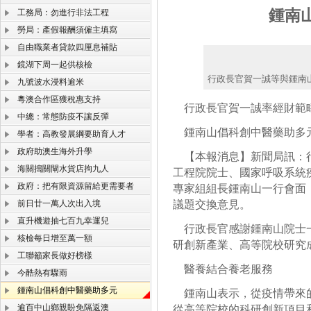
鍾南
工務局：勿進行非法工程
勞局：產假報酬須僱主填寫
自由職業者貸款四厘息補貼
鏡湖下周一起供核檢
行政長官賀一誠等與鍾南
九號波水浸料逾米
粵澳合作區獲稅惠支持
行政長官賀一誠率經財範
中總：常態防疫不讓反彈
鍾南山倡科創中醫藥助多
學者：高教發展綱要助育人才
政府助澳生海外升學
【本報消息】新聞局訊：行
海關搗關閘水貨店拘九人
工程院院士、國家呼吸系統
政府：把有限資源留給更需要者
專家組組長鍾南山一行會面
前日廿一萬人次出入境
議題交換意見。
直升機遊抽七百九幸運兒
行政長官感謝鍾南山院士一
核檢每日增至萬一額
研創新產業、高等院校研究
工聯籲家長做好榜樣
醫養結合養老服務
今酷熱有驟雨
鍾南山倡科創中醫藥助多元
鍾南山表示，從疫情帶來的
逾百中山鄉親盼免隔返澳
從高等院校的科研創新項目