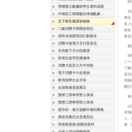
跨境
學聯冀大數據助學生選科就業
至於
中南區工商聯籲自律減亂象
學生
五千師生復課前核檢
多人
二輪消費卡將開放登記
旅舍
漁民休漁期培訓計劃報名
家長
消費卡推電子支付普及化
復課
非高教下月分段復課
同時
跨境生提早回澳備考
二十
消費卡延至七月中領取
了解
電子消費卡今起發放
及安
教局倡學生全升班
周將
關注
合資格僱員派萬五
雙牌三牌車明禁入珠海
每日
雙牌三牌車明禁入珠海
山頂
梁亦好：僱主提醒外僱勿聚集
本地
澳首現重症女患者惡化
人，
突發新措施 衝關深夜時
查，
台港入境須隔離兩周