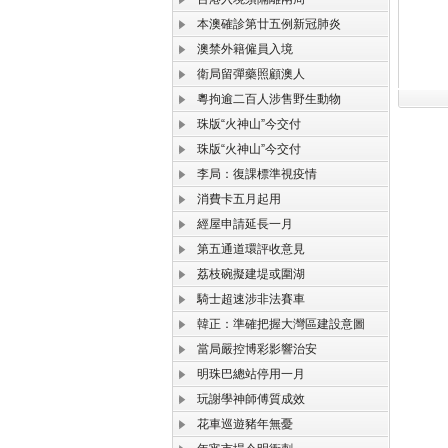
本澳確診第廿五例新冠肺炎
澳禁外籍僱員入境
衛局留彈藥照顧澳人
粵拘逾二百人涉售野生動物
珠版“火神山”今交付
珠版“火神山”今交付
李局：復課標準視疫情
消費卡五月起用
經屋申請延長一月
第五通道環評收意見
荔枝碗擬建堤或圍湖
騎士超速涉非法賽車
韓正：準確把握大灣區建設意圖
當局嚴控博彩影響治安
明珠巴總站停用一月
玩謝學神師傅質成效
花車巡遊豬年無憂