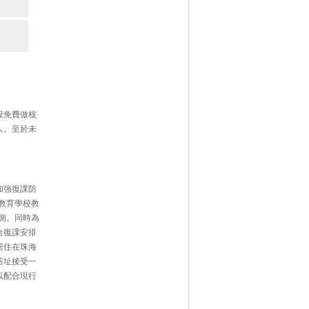
段免費做核
人。至於未
加強復課防
教育學校教
測。同時為
合復課安排
居住在珠海
舊址接受一
以配合現行