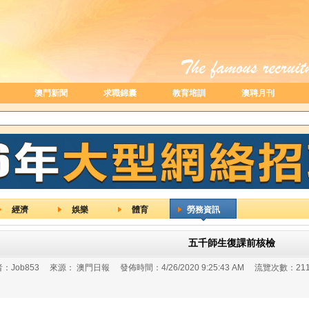
澳門新聞
求職錦囊
教育培訓
澳聘月刊
經濟
娛樂
體育
勞務資訊
五千師生復課前核檢
：
Job853
來源：
澳門日報
發佈時間：
4/26/2020 9:25:43 AM
流覽次數：
21