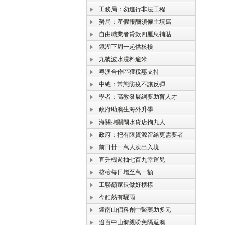
工務局：勿進行非法工程
勞局：產假報酬須僱主填寫
自由職業者貸款四厘息補貼
鏡湖下周一起供核檢
九號波水浸料逾米
粵澳合作區獲稅惠支持
中總：常態防疫不讓反彈
學者：高教發展綱要助育人才
政府助澳生海外升學
海關搗關閘水貨店拘九人
政府：把有限資源留給更需要者
前日廿一萬人次出入境
直升機遊抽七百九幸運兒
核檢每日增至萬一額
工聯籲家長做好榜樣
今酷熱有驟雨
鍾南山倡科創中醫藥助多元
逾百中山鄉親盼免隔返澳