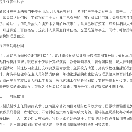
生住青年旅舍
居住在中山的澳門中學生情況，現時約有逾七十名澳門中學生居於中山，當中三十
，當局聯絡他們後，了解到有二十人在澳門已有居所，可在復課時回澳，毋須每天往
仍在處理中，但對於無法在澳安排居所的跨境學生，當局已制訂預案，可安排相關人
，可提供逾二百個宿位，並安排人員照顧日常住宿、交通往返等事宜。同時，呼籲跨
盡快辦理居住證。
演習消毒校園
，當局已向學校發出“復課指引”，要求學校於復課前須徹底清潔消毒校園，並於本
九日作復課演習，現已有十所學校完成演習。教青局領導及主管會聯同衛生局人員到
演習情況，關注校內衛生防疫物資及設備數量，並與校方溝通，落實學校在復課前後
排。亦為學校健康促進人員舉辦講解會，加強復課後的衛生防疫管理及健康教育的相
組織兩場與學校負責人的工作會議，深化復課工作的各項細節，支援學校順利復課。
學校復課的準備情況，並與各持分者保持溝通，加強合作，做好復課的相關工作。
一千教職檢測
醫院醫務主任羅奕龍表示，疫情至今曾為四百名發財巴司機篩檢，已累積經驗優化
教職員只需要一次性測試，不會對檢酸試劑存量構成大考驗。屆時衛生局將於每小時
每日約一千人，未必即日有結果。預期大部分結果陰性，若發現陽性即通知檢測者回
料五月四日前能得到所有檢測結果，並會繼續增購試劑以應對日後需要。