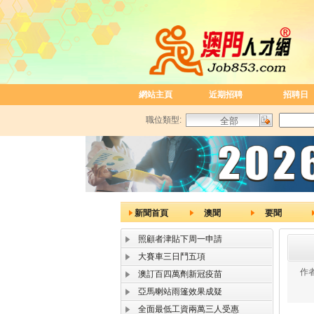
網站主頁
近期招聘
招聘日
職位類型:
新聞首頁
澳聞
要聞
照顧者津貼下周一申請
大賽車三日鬥五項
作者
澳訂百四萬劑新冠疫苗
亞馬喇站雨篷效果成疑
全面最低工資兩萬三人受惠