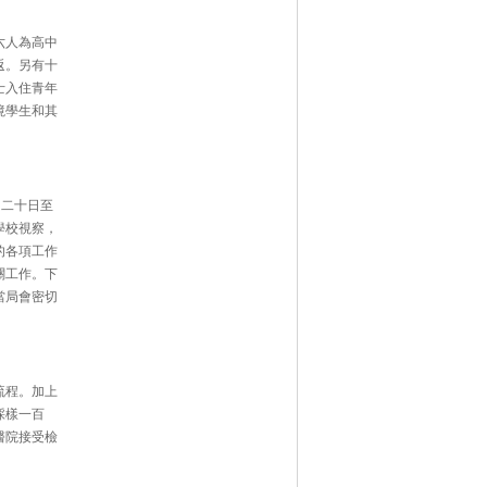
六人為高中
返。另有十
士入住青年
境學生和其
月二十日至
學校視察，
的各項工作
關工作。下
當局會密切
流程。加上
採樣一百
醫院接受檢