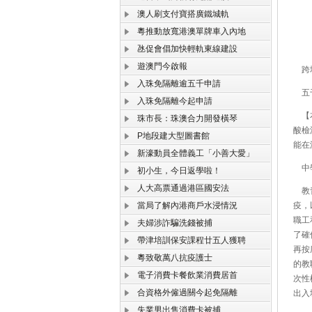
澳人刷支付寶搭廣鐵城軌
粵推動放寬港澳單牌車入內地
氹促會倡加快輕軌東線建設
遊澳門今啟報
跨境
入珠免隔離逾五千申請
五千
入珠免隔離今起申請
【本
珠市長：珠澳合力開發橫琴
酸檢
P地段建大型圖書館
能在
新濠動員全體義工「小善大愛」
中學
初小生，今日返學啦！
人大高票通過港區國安法
教青
當局了解內港商戶水浸情況
疫，
職工
夫婦涉詐騙洗錢被捕
了確
帶津培訓保安課程廿五人獲聘
再按
粵致敬萬八抗疫護士
的教
電子消費卡餐飲業消費居首
次性
合資格外僱過關今起免隔離
出入
失業男出售消費卡被捕