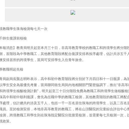
教職學生珠海檢測每七天一次
師生復課前核檢
報消息】教青局明天起至本月三十日，非高等教育學校的教職工和跨境學生將分階
測，首階段為中學教職工，其他教育階段將配合復課安排再按序處理，估計共涉五千
澳安排居所的跨境學生，當局可安排學生入住青年旅舍。
教職明起先檢
局副局長龔志明昨表示，高中和初中教育階段將分別於下月四日和十一日復課，為
以學生安全為最優先考量，當局聯同衛生局與內地相關部門緊密協調下，推出“非高等
和跨境學生核酸檢測計劃”，明天起至三十日分階段免費為教職工和跨境學生做核酸檢
保高中和初中順利復課，會先為任職中學的教職工檢測，其他教育階段的教職工將配
序處理，估計總共約涉及五千人，包括一千一百名居住珠海的跨境學生，以及二百名
職員。至於檢測安排，本地非高等教育的教職工，將在山頂醫院的兒童綜合評估中心
檢測，跨境教職工和學生則在珠海指定醫院分批接受檢測，並需要每七天檢測一次，
境政策。