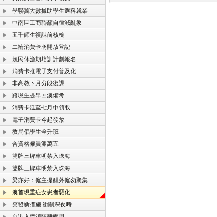
學聯冀大數據助學生選科就業
中南區工商聯籲自律減亂象
五千師生復課前核檢
二輪消費卡將開放登記
漁民休漁期培訓計劃報名
消費卡推電子支付普及化
非高教下月分段復課
跨境生提早回澳備考
消費卡延至七月中領取
電子消費卡今起發放
教局倡學生全升班
合資格僱員派萬五
雙牌三牌車明禁入珠海
雙牌三牌車明禁入珠海
梁亦好：僱主提醒外僱勿聚集
澳首現重症女患者惡化
突發新措施 衝關深夜時
台港入境須隔離兩周