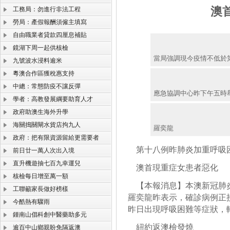
澳
工務局：勿進行非法工程
勞局：產假報酬須僱主填寫
自由職業者貸款四厘息補貼
鏡湖下周一起供核檢
當局強調現今疫情不低於
九號波水浸料逾米
粵澳合作區獲稅惠支持
中總：常態防疫不讓反彈
應急協調中心昨下午五時
學者：高教發展綱要助育人才
政府助澳生海外升學
海關搗關閘水貨店拘九人
羅奕龍
政府：把有限資源留給更需要者
第十八例昨肺炎加重呼吸
前日廿一萬人次出入境
直升機遊抽七百九幸運兒
澳首現重症女患者惡化
核檢每日增至萬一額
【本報消息】本澳新冠肺炎
工聯籲家長做好榜樣
羅奕龍昨表示，確診病例正
今酷熱有驟雨
昨日出現呼吸困難等症狀，
鍾南山倡科創中醫藥助多元
紐約返澳檢發燒
逾百中山鄉親盼免隔返澳