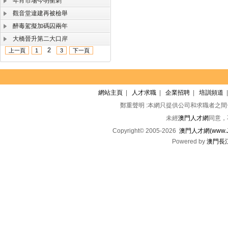
年宵市場今明衝刺
觀音堂違建再被檢舉
醉毒駕擬加碼囚兩年
大橋晉升第二大口岸
2
上一頁
1
3
下一頁
網站主頁
|
人才求職
|
企業招聘
|
培訓頻道
鄭重聲明 :本網只提供公司和求職者之
未經
澳門人才網
同意，
Copyright© 2005-2026
澳門人才網(www.Jo
Powered by
澳門長