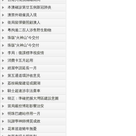
本澳確診第廿五例新冠肺炎
澳禁外籍僱員入境
衛局留彈藥照顧澳人
粵拘逾二百人涉售野生動物
珠版“火神山”今交付
珠版“火神山”今交付
李局：復課標準視疫情
消費卡五月起用
經屋申請延長一月
第五通道環評收意見
荔枝碗擬建堤或圍湖
騎士超速涉非法賽車
韓正：準確把握大灣區建設意圖
當局嚴控博彩影響治安
明珠巴總站停用一月
玩謝學神師傅質成效
花車巡遊豬年無憂