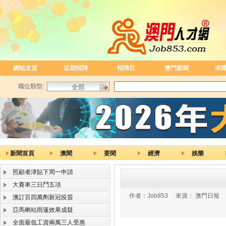
網站主頁
近期招聘
招聘日
澳門新聞
求
職位類型:
新聞首頁
澳聞
要聞
經濟
娛樂
照顧者津貼下周一申請
大賽車三日鬥五項
作者：
Job853
來源：
澳門日報
澳訂百四萬劑新冠疫苗
亞馬喇站雨篷效果成疑
全面最低工資兩萬三人受惠