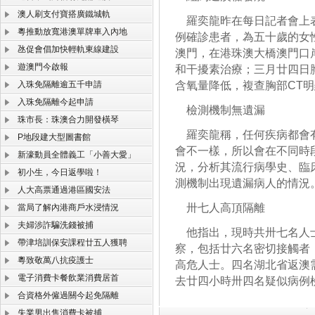
澳人刷支付寶搭廣鐵城軌
羅奕龍昨在每日記者會上表
粵推動放寬港澳單牌車入內地
例確診患者，為五十歲的女
氹促會倡加快輕軌東線建設
澳門，在港珠澳大橋澳門口
遊澳門今啟報
和干擾素治療；三月廿四日
入珠免隔離逾五千申請
含氧量降低，複查胸部CT
入珠免隔離今起申請
檢測機制無遺漏
珠市長：珠澳合力開發橫琴
羅奕龍稱，任何疾病都會有
P地段建大型圖書館
會不一樣，所以會在不同時
新濠動員全體義工「小善大愛」
況，分析其流行病學史、臨
初小生，今日返學啦！
測機制出現遺漏病人的情況
人大高票通過港區國安法
卅七人高頂隔離
當局了解內港商戶水浸情況
夫婦涉詐騙洗錢被捕
他指出，現時共卅七名人士
帶津培訓保安課程廿五人獲聘
察，包括廿六名密切接觸者
粵致敬萬八抗疫護士
高危人士。四名湖北省返澳
電子消費卡餐飲業消費居首
去廿四小時卅四名疑似病例
合資格外僱過關今起免隔離
失業男出售消費卡被捕