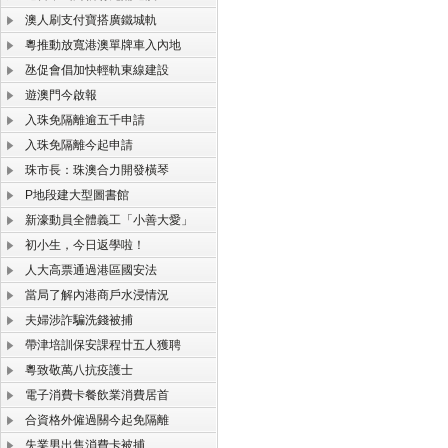
澳人刷支付寶搭廣鐵城軌
粵推動放寬港澳單牌車入內地
氹促會倡加快輕軌東線建設
遊澳門今啟報
入珠免隔離逾五千申請
入珠免隔離今起申請
珠市長：珠澳合力開發橫琴
P地段建大型圖書館
新濠動員全體義工「小善大愛」
初小生，今日返學啦！
人大高票通過港區國安法
當局了解內港商戶水浸情況
夫婦涉詐騙洗錢被捕
帶津培訓保安課程廿五人獲聘
粵致敬萬八抗疫護士
電子消費卡餐飲業消費居首
合資格外僱過關今起免隔離
失業男出售消費卡被捕