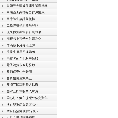
學聯冀大數據助學生選科就業
中南區工商聯籲自律減亂象
五千師生復課前核檢
二輪消費卡將開放登記
漁民休漁期培訓計劃報名
消費卡推電子支付普及化
非高教下月分段復課
跨境生提早回澳備考
消費卡延至七月中領取
電子消費卡今起發放
教局倡學生全升班
合資格僱員派萬五
雙牌三牌車明禁入珠海
雙牌三牌車明禁入珠海
梁亦好：僱主提醒外僱勿聚集
澳首現重症女患者惡化
突發新措施 衝關深夜時
台港入境須隔離兩周