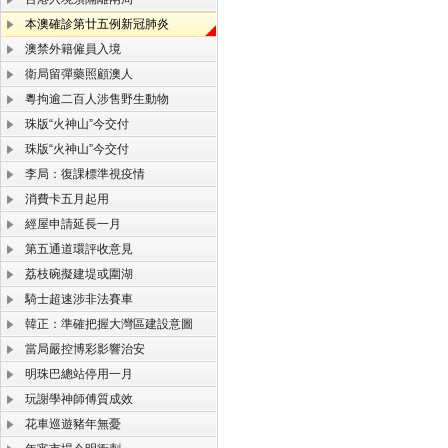
本澳確診第廿五例新冠肺炎
澳禁外籍僱員入境
衛局留彈藥照顧澳人
粵拘逾二百人涉售野生動物
珠版“火神山”今交付
珠版“火神山”今交付
李局：復課標準視疫情
消費卡五月起用
經屋申請延長一月
第五通道環評收意見
荔枝碗擬建堤或圍湖
騎士超速涉非法賽車
韓正：準確把握大灣區建設意圖
當局嚴控博彩影響治安
明珠巴總站停用一月
玩謝學神師傅質成效
花車巡遊豬年無憂