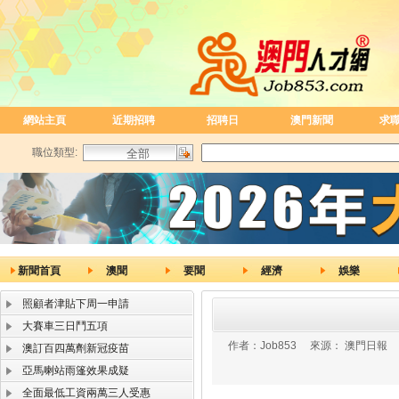
網站主頁
近期招聘
招聘日
澳門新聞
求
職位類型:
新聞首頁
澳聞
要聞
經濟
娛樂
照顧者津貼下周一申請
大賽車三日鬥五項
作者：
Job853
來源：
澳門日報
澳訂百四萬劑新冠疫苗
亞馬喇站雨篷效果成疑
全面最低工資兩萬三人受惠