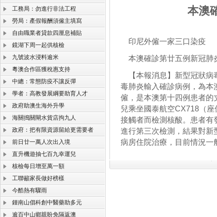
本澳
工務局：勿進行非法工程
勞局：產假報酬須僱主填寫
自由職業者貸款四厘息補貼
印尼外僱一家三口染疫
鏡湖下周一起供核檢
九號波水浸料逾米
本澳確診第廿五例新冠肺
粵澳合作區獲稅惠支持
【本報消息】新型冠狀病毒
中總：常態防疫不讓反彈
毒肺炎輸入確診病例，為本
學者：高教發展綱要助育人才
僱，是本澳第十四例患者的
政府助澳生海外升學
兒乘坐國泰航空CX718（
海關搗關閘水貨店拘九人
接觸者而檢測核酸。患者有
政府：把有限資源留給更需要者
進行第三次檢測，結果對新
病房住院治療，目前情況一
前日廿一萬人次出入境
直升機遊抽七百九幸運兒
核檢每日增至萬一額
工聯籲家長做好榜樣
今酷熱有驟雨
鍾南山倡科創中醫藥助多元
逾百中山鄉親盼免隔返澳