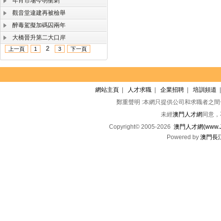
年宵市場今明衝刺
觀音堂違建再被檢舉
醉毒駕擬加碼囚兩年
大橋晉升第二大口岸
2
上一頁
1
3
下一頁
網站主頁
|
人才求職
|
企業招聘
|
培訓頻道
鄭重聲明 :本網只提供公司和求職者之
未經
澳門人才網
同意，
Copyright© 2005-2026
澳門人才網(www.Jo
Powered by
澳門長