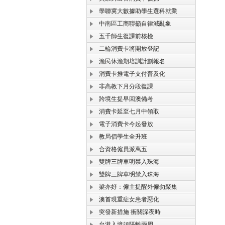
學聯冀大數據助學生選科就業
中南區工商聯籲自律減亂象
五千師生復課前核檢
二輪消費卡將開放登記
漁民休漁期培訓計劃報名
消費卡推電子支付普及化
非高教下月分段復課
跨境生提早回澳備考
消費卡延至七月中領取
電子消費卡今起發放
教局倡學生全升班
合資格僱員派萬五
雙牌三牌車明禁入珠海
雙牌三牌車明禁入珠海
梁亦好：僱主提醒外僱勿聚集
澳首現重症女患者惡化
突發新措施 衝關深夜時
台港入境須隔離兩周