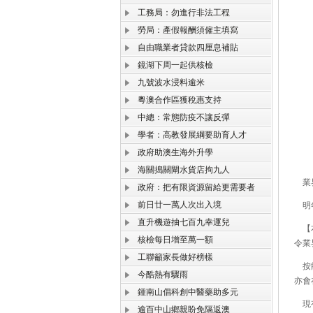
工務局：勿進行非法工程
勞局：產假報酬須僱主填寫
自由職業者貸款四厘息補貼
鏡湖下周一起供核檢
九號波水浸料逾米
粵澳合作區獲稅惠支持
中總：常態防疫不讓反彈
學者：高教發展綱要助育人才
政府助澳生海外升學
海關搗關閘水貨店拘九人
業界
政府：把有限資源留給更需要者
前日廿一萬人次出入境
明年
直升機遊抽七百九幸運兒
【本
核檢每日增至萬一額
令業
工聯籲家長做好榜樣
按能
今酷熱有驟雨
亦會
鍾南山倡科創中醫藥助多元
現有
逾百中山鄉親盼免隔返澳