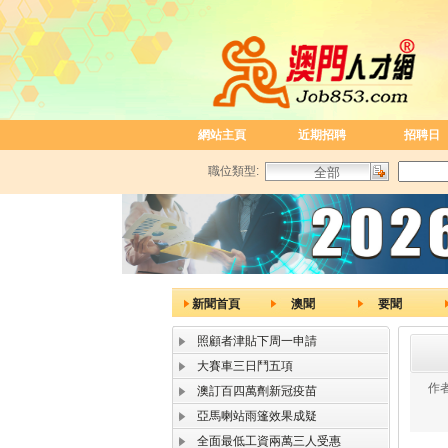
網站主頁
近期招聘
招聘日
職位類型:
新聞首頁
澳聞
要聞
照顧者津貼下周一申請
大賽車三日鬥五項
作者
澳訂百四萬劑新冠疫苗
亞馬喇站雨篷效果成疑
全面最低工資兩萬三人受惠