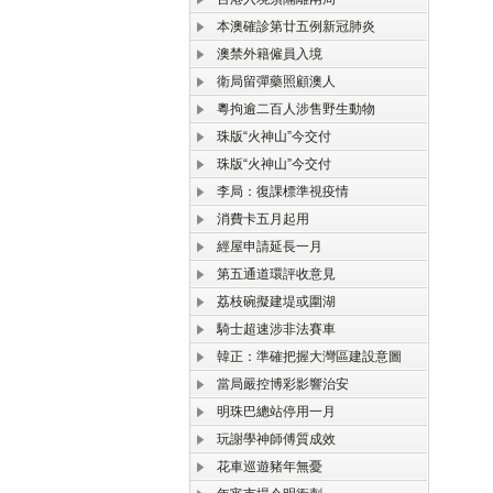
本澳確診第廿五例新冠肺炎
澳禁外籍僱員入境
衛局留彈藥照顧澳人
粵拘逾二百人涉售野生動物
珠版“火神山”今交付
珠版“火神山”今交付
李局：復課標準視疫情
消費卡五月起用
經屋申請延長一月
第五通道環評收意見
荔枝碗擬建堤或圍湖
騎士超速涉非法賽車
韓正：準確把握大灣區建設意圖
當局嚴控博彩影響治安
明珠巴總站停用一月
玩謝學神師傅質成效
花車巡遊豬年無憂