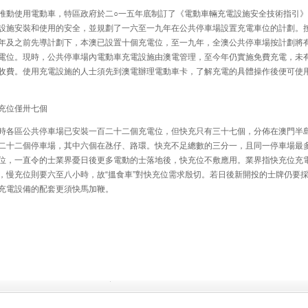
動使用電動車，特區政府於二○一五年底制訂了《電動車輛充電設施安全技術指引》
設施安裝和使用的安全，並規劃了一六至一九年在公共停車場設置充電車位的計劃。
年及之前先導計劃下，本澳已設置十個充電位，至一九年，全澳公共停車場按計劃將
電位。現時，公共停車場內電動車充電設施由澳電管理，至今年仍實施免費充電，未
收費。使用充電設施的人士須先到澳電辦理電動車卡，了解充電的具體操作後便可使
位僅卅七個
各區公共停車場已安裝一百二十二個充電位，但快充只有三十七個，分佈在澳門半
二十二個停車場，其中六個在氹仔、路環。快充不足總數的三分一，且同一停車場最
位，一直令的士業界憂日後更多電動的士落地後，快充位不敷應用。業界指快充位充
，慢充位則要六至八小時，故“搵食車”對快充位需求殷切。若日後新開投的士牌仍要
充電設備的配套更須快馬加鞭。