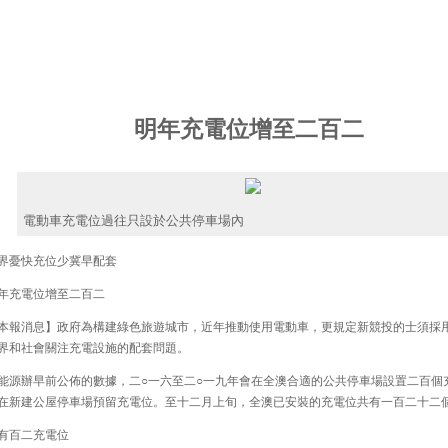
明年充電位增至二百二
電動車充電位過往只設於公共停車場內
憂快充位少冀早配套
充電位增至二百二
報消息】政府為構建綠色旅遊城市，近年推動使用電動車，更規定新競投的士須採
界和社會關注充電設施的配套問題。
源辦早前公佈的數據，二○一六至二○一九年會在全澳合適的公共停車場設置二百個
在新建公屋停車場預留充電位。至十二月上旬，全澳已安裝的充電位共有一百二十二
百二充電位