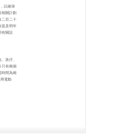
，以確保
按相關計劃
有二百二十
有提及明年
用有關設
島、氹仔、
多只有兩個
電時間為兩
採用電動