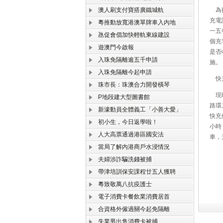
澳人刷支付寶搭廣鐵城軌
為推
充電
粵推動放寬港澳單牌車入內地
一五
氹促會倡加快輕軌東線建設
個充
遊澳門今啟報
是否
入珠免隔離逾五千申請
施。
入珠免隔離今起申請
快充
珠市長：珠澳合力開發橫琴
現時
P地段建大型圖書館
路環
新濠動員全體義工「小善大愛」
快充
初小生，今日返學啦！
小時
人大高票通過港區國安法
車，
當局了解內港商戶水浸情況
夫婦涉詐騙洗錢被捕
帶津培訓保安課程廿五人獲聘
粵致敬萬八抗疫護士
電子消費卡餐飲業消費居首
合資格外僱過關今起免隔離
失業男出售消費卡被捕