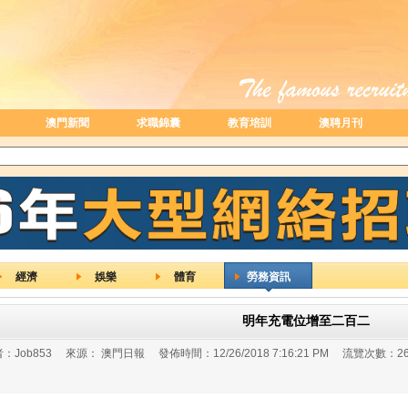
澳門新聞
求職錦囊
教育培訓
澳聘月刊
經濟
娛樂
體育
勞務資訊
明年充電位增至二百二
：
Job853
來源：
澳門日報
發佈時間：
12/26/2018 7:16:21 PM
流覽次數：
2