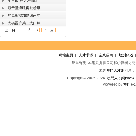
年宵市場今明衝刺
觀音堂違建再被檢舉
醉毒駕擬加碼囚兩年
大橋晉升第二大口岸
2
上一頁
1
3
下一頁
網站主頁
|
人才求職
|
企業招聘
|
培訓頻道
鄭重聲明 :本網只提供公司和求職者之
未經
澳門人才網
同意，
Copyright© 2005-2026
澳門人才網(www.Jo
Powered by
澳門長