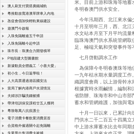
米。目前上游和珠海等地蓄
澳人刷支付寶搭廣鐵城軌
冬明春澳門供水安全。
粵推動放寬港澳單牌車入內地
今年汛期西、北江來水偏少
氹促會倡加快輕軌東線建設
十月至明年三月，西、北江
遊澳門今啟報
水文站本月至下月平均流量
入珠免隔離逾五千申請
臨珠海澳門供水系統管網取
入珠免隔離今起申請
足、極端天氣和突發事件等
珠市長：珠澳合力開發橫琴
七月啓動調水工作
P地段建大型圖書館
新濠動員全體義工「小善大愛」
為保障今冬明春澳珠等地供
初小生，今日返學啦！
一九年枯水期水量調度工作
人大高票通過港區國安法
織調度會商，以上游骨幹水
當局了解內港商戶水浸情況
根據實時水雨鹹情，編制和
省防辦、珠海市和中山市部
夫婦涉詐騙洗錢被捕
蓄水和管網維護，加強與電
帶津培訓保安課程廿五人獲聘
粵致敬萬八抗疫護士
十月一日以來，已累計向珠
電子消費卡餐飲業消費居首
門供水二千二百五十四萬立
合資格外僱過關今起免隔離
中上游水庫蓄水比去年同期
失業男出售消費卡被捕
方米。上游來水也正常，調