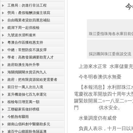
今
工務局：勿進行非法工程
勞局：產假報酬須僱主填寫
自由職業者貸款四厘息補貼
鏡湖下周一起供核檢
珠江委指珠海各水庫目前
九號波水浸料逾米
粵澳合作區獲稅惠支持
中總：常態防疫不讓反彈
採訪團與珠江委座談交流
學者：高教發展綱要助育人才
政府助澳生海外升學
上游來水正常 水庫儲量充
海關搗關閘水貨店拘九人
今冬明春澳供水無憂
政府：把有限資源留給更需要者
【本報消息】水利部珠江水
前日廿一萬人次出入境
電慶祝改革開放四十周年大
直升機遊抽七百九幸運兒
鑼緊鼓開展二○一八至二○
核檢每日增至萬一額
門 供水安全。
工聯籲家長做好榜樣
今酷熱有驟雨
水量調度仍有威脅
鍾南山倡科創中醫藥助多元
負責人表示，十月一日以來
逾百中山鄉親盼免隔返澳