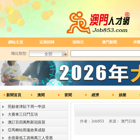
網站主頁
近期招聘
招聘日
澳門新聞
求
職位類型:
新聞首頁
澳聞
要聞
經濟
娛樂
照顧者津貼下周一申請
大賽車三日鬥五項
作者：
Job853
來源：
澳門日報
澳訂百四萬劑新冠疫苗
亞馬喇站雨篷效果成疑
全面最低工資兩萬三人受惠