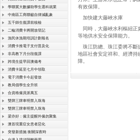
有效保障。
學聯冀大數據助學生選科就業
中南區工商聯籲自律減亂象
加快建大藤峽水庫
五千師生復課前核檢
同時，大藤峽水利樞紐正如
二輪消費卡將開放登記
等地供水安全保障能力。
漁民休漁期培訓計劃報名
消費卡推電子支付普及化
珠江防總、珠江委將不斷提
地區社會安定祥和、經濟持
非高教下月分段復課
障。
跨境生提早回澳備考
消費卡延至七月中領取
電子消費卡今起發放
教局倡學生全升班
合資格僱員派萬五
雙牌三牌車明禁入珠海
雙牌三牌車明禁入珠海
梁亦好：僱主提醒外僱勿聚集
澳首現重症女患者惡化
突發新措施 衝關深夜時
台港入境須隔離兩周