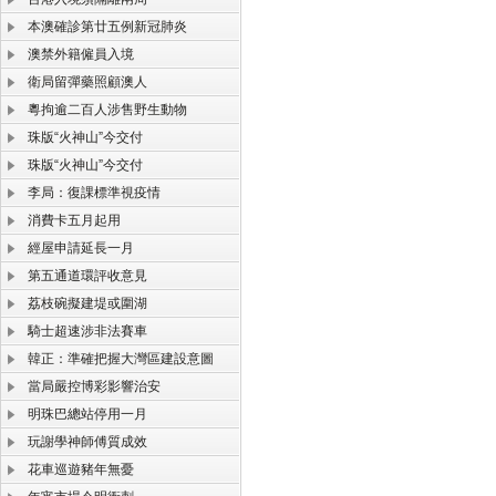
本澳確診第廿五例新冠肺炎
澳禁外籍僱員入境
衛局留彈藥照顧澳人
粵拘逾二百人涉售野生動物
珠版“火神山”今交付
珠版“火神山”今交付
李局：復課標準視疫情
消費卡五月起用
經屋申請延長一月
第五通道環評收意見
荔枝碗擬建堤或圍湖
騎士超速涉非法賽車
韓正：準確把握大灣區建設意圖
當局嚴控博彩影響治安
明珠巴總站停用一月
玩謝學神師傅質成效
花車巡遊豬年無憂