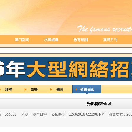
澳門新聞
求職錦囊
教育培訓
澳聘月刊
經濟
娛樂
體育
勞務資訊
光影節耀全城
：
Job853
來源：
澳門日報
發佈時間：
12/3/2018 6:22:08 PM
流覽次數：
26