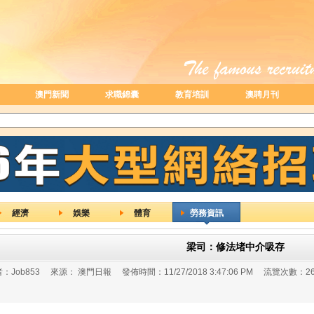
澳門新聞
求職錦囊
教育培訓
澳聘月刊
經濟
娛樂
體育
勞務資訊
梁司：修法堵中介吸存
：
Job853
來源：
澳門日報
發佈時間：
11/27/2018 3:47:06 PM
流覽次數：
2