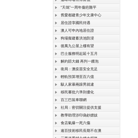
“天鴿”一周年傷疤難平
舊愛都建青少年文康中心
居住證享國民待遇
澳人可申內地居住證
狗場擬建蓄洪池防浸
後萬九公屋上樓有望
巴士服務明起延十五月
解約賠大錢 再判一鑊泡
衛局：澳疫苗安全充足
輕軌預算增至百六億
駭人家暴兩躁男就逮
移民審批六準則優化
百三巴裝車聯網
社局：密切關注提供支援
教學助理涉印偽鈔嫖妓
食店氣爆一死六傷
逾百技術移民長期不在澳