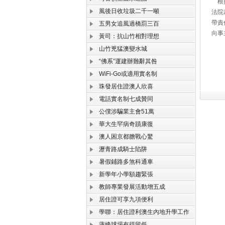
根據
風後日收垃圾二千一噸
法院
帶責
五男女追風過橋罰三百
向事
黃司：抗山竹相對理想
山竹兇猛澳變水城
“佛系”運建辦難辭其咎
WiFi-Go或適用實名制
珠發居住證澳人欣喜
電話實名制七成贊同
公僕涉騙業主會51萬
華大生罕病奇蹟康復
澳人困京都膽戰心驚
瀝青路成騎士陷阱
暑假鋪路多煞科通車
新學年小學額趨緊張
教師專業發展活動增五成
居住證可享九項便利
學聯：居住證利澳生內地升學工作
蓮峰球場有得留低