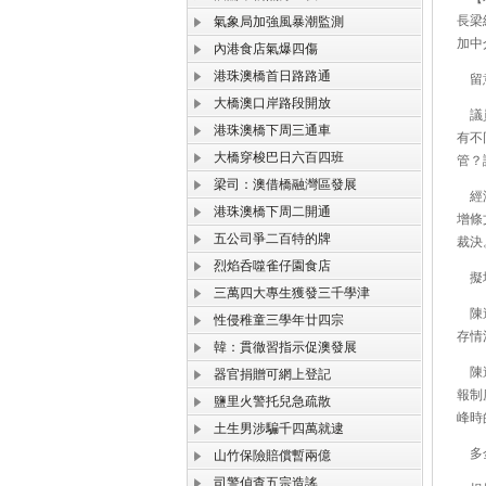
長梁
氣象局加強風暴潮監測
加中
內港食店氣爆四傷
港珠澳橋首日路路通
留意
大橋澳口岸路段開放
議員
港珠澳橋下周三通車
有不
大橋穿梭巴日六百四班
管？
梁司：澳借橋融灣區發展
經濟
港珠澳橋下周二開通
增條
五公司爭二百特的牌
裁決
烈焰呑噬雀仔園食店
擬增
三萬四大專生獲發三千學津
陳達
性侵稚童三學年廿四宗
存情
韓：貫徹習指示促澳發展
陳達
器官捐贈可網上登記
報制
鹽里火警托兒急疏散
峰時
土生男涉騙千四萬就逮
多金
山竹保險賠償暫兩億
司警偵查五宗造謠