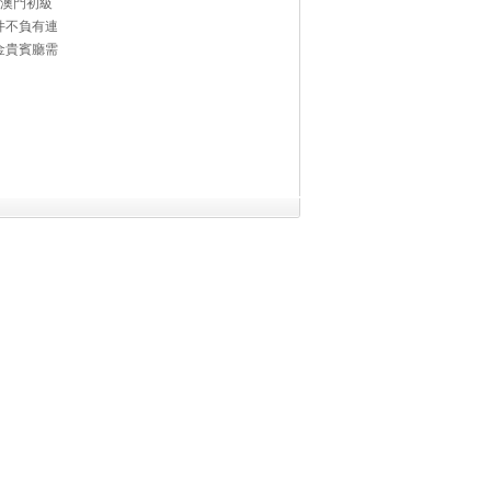
澳門初級
件不負有連
金貴賓廳需