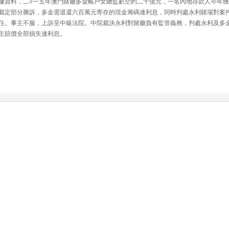
資料，二○一五年澳門賭廳多金帳戶女總監虧空約二十億元，一名內地存款人今年獲
裁定部分勝訴，多金需退還六百萬元寄存的現金籌碼連利息，同時判處永利賭場對案
任。事主不服，上訴至中級法院。中院裁決永利對賭廳負有監管義務，判處永利及多
主賠償全部損失連利息。