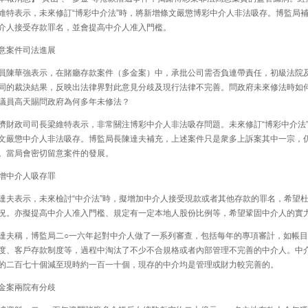
維特表示，未來修訂“博彩中介法”時，將新增條文嚴懲博彩中介人非法吸存。博監局
介人接受存款罪名，並會提高中介人准入門檻。
案件司法進展
陳華強表示，在賭廳存款案件（多金案）中，承批公司需否負連帶責任，初級法院
同的裁決結果，反映出法律界對此意見分歧及現行法律不完善。問政府未來修法時如
議員高天賜問政府為何多年未修法？
財政司司長梁維特表示，非常關注博彩中介人非法吸存問題。未來修訂“博彩中介法
文嚴懲中介人非法吸存。博監局長陳達夫補充，上述案件只是衆多上訴案其中一宗，
。當局會密切留意案件的發展。
中介人吸存罪
夫表示，未來檢討“中介法”時，擬增加中介人接受現款或者其他存款的罪名，希望
況。亦擬提高中介人准入門檻、規定有一定本地人股份比例等，希望鞏固中介人的實
夫稱，博監局二○一六年起對中介人做了一系列審查，包括每年的專項審計，如帳目
度、客戶存款制度等，過程中淘汰了不少不合規格或者內部管理不完善的中介人。中
的二百七十個減至現時約一百一十個，現存的中介均是管理或財力較完善的。
案兩院有分歧