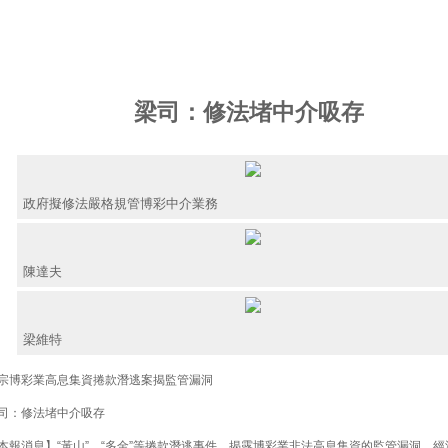
梁司：修法堵中介吸存
政府擬修法嚴格規管博彩中介業務
陳達夫
梁維特
博彩業高息集資捲款潛逃案揭監管漏洞
：修法堵中介吸存
報消息】“黃山”、“多金”等捲款潛逃事件，揭露博彩業非法高息集資的監管漏洞。經