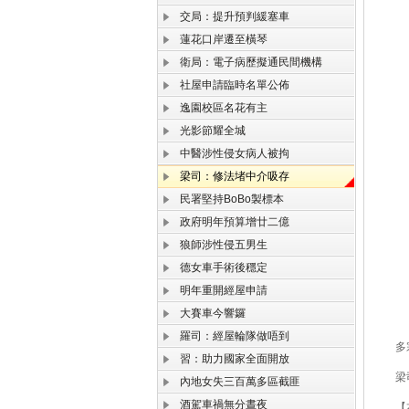
交局：提升預判緩塞車
蓮花口岸遷至橫琴
衛局：電子病歷擬通民間機構
社屋申請臨時名單公佈
逸園校區名花有主
光影節耀全城
中醫涉性侵女病人被拘
梁司：修法堵中介吸存
民署堅持BoBo製標本
政府明年預算增廿二億
狼師涉性侵五男生
德女車手術後穩定
明年重開經屋申請
大賽車今響鑼
羅司：經屋輪隊做唔到
多宗
習：助力國家全面開放
梁司
內地女失三百萬多區截匪
酒駕車禍無分晝夜
【本