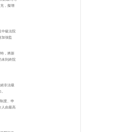
補充，擬增
及中級法院
何加強監
”時，將新
仍未到終院
杜絕非法吸
力。
制度、申
介人由最高