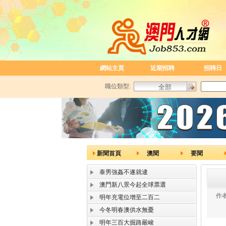
網站主頁
近期招聘
招聘日
職位類型:
新聞首頁
澳聞
要聞
泰男強姦不遂就逮
澳門新八景今起全球票選
作者
明年充電位增至二百二
今冬明春澳供水無憂
明年三百大掘路嚴峻