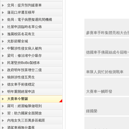
交局：提升預判緩塞車
蓮花口岸遷至橫琴
衛局：電子病歷擬通民間機構
社屋申請臨時名單公佈
參賽車手昨集體亮相大合
逸園校區名花有主
光影節耀全城
中醫涉性侵女病人被拘
德國車手佛羅絲成今屆唯
梁司：修法堵中介吸存
民署堅持BoBo製標本
政府明年預算增廿二億
車隊人員忙於檢測戰車
狼師涉性侵五男生
德女車手術後穩定
大賽車一觸即發
明年重開經屋申請
大賽車今響鑼
羅司：經屋輪隊做唔到
鍾國榮
習：助力國家全面開放
內地女失三百萬多區截匪
酒駕車禍無分晝夜