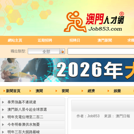
網站主頁
近期招聘
招聘日
澳門新聞
求
職位類型:
新聞首頁
澳聞
要聞
經濟
娛樂
泰男強姦不遂就逮
澳門新八景今起全球票選
作者：
Job853
來源：
澳門日報
明年充電位增至二百二
今冬明春澳供水無憂
明年三百大掘路嚴峻