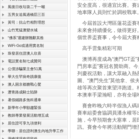
安全度高，很適宜比賽。賽
風後日收垃圾二千一噸
地車隊人員則忙於調校戰車
五男女追風過橋罰三百
黃司：抗山竹相對理想
今屆首設大灣區蓮花盃賽事
未來會持續優化，做得更好
山竹兇猛澳變水城
個世界盃賽事，令今屆大賽
“佛系”運建辦難辭其咎
WiFi-Go或適用實名制
高手雲集精彩可期
珠發居住證澳人欣喜
澳博再度成為“澳門GT盃”
電話實名制七成贊同
門房車盃”賽冠名贊助商。
公僕涉騙業主會51萬
列慶祝活動，讓大眾融入熱烈
華大生罕病奇蹟康復
圖、“澳門先生”莫他拿、
澳人困京都膽戰心驚
雄等再次聚首東望洋跑道。
瀝青路成騎士陷阱
本澳車手梁瀚昭，亦有全場
暑假鋪路多煞科通車
賽會昨晚六時半假漁人碼頭
新學年小學額趨緊張
賽車組委會協調員潘永權等
教師專業發展活動增五成
施，今早預期會大塞車，居
居住證可享九項便利
訊。賽會今年將活動閘門增
學聯：居住證利澳生內地升學工作
蓮峰球場有得留低