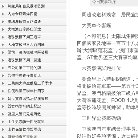
今日賽事秩序
氣象局加強風暴潮監測
內港食店氣爆四傷
周邊改道料勁塞 居民宜
港珠澳橋首日路路通
大賽車今響鑼
大橋澳口岸路段開放
【本報消息】太陽城集團第
港珠澳橋下周三通車
四個國家及地區一百五十八
大橋穿梭巴日六百四班
辦“大灣區蓮花盃”，澳門東望
梁司：澳借橋融灣區發展
盃、GT世界盃三大賽事均
港珠澳橋下周二開通
五公司爭二百特的牌
六賽事演試跑排位
烈焰呑噬雀仔園食店
賽會早上六時封閉跑道，七
三萬四大專生獲發三千學津
格蘭披治電單車——第五十
性侵稚童三學年廿四宗
界盃、澳門格蘭披治三級方
韓：貫徹習指示促澳發展
大灣區蓮花盃、FOOD 4
器官捐贈可網上登記
盃等按時段開展練習，助車
鹽里火警托兒急疏散
三世界盃賽戲碼勁
土生男涉騙千四萬就逮
中國澳門汽車總會理事長、
山竹保險賠償暫兩億
以往做好各項準備，近日經
司警偵查五宗造謠