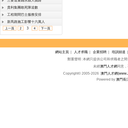
三要道重鋪永續大掘路
貴利集團敢死隊追數
工程期間巴士服務安排
新馬路施工影響十六萬人
3
上一頁
2
4
下一頁
網站主頁
|
人才求職
|
企業招聘
|
培訓頻道
鄭重聲明 :本網只提供公司和求職者之
未經
澳門人才網
同意，
Copyright© 2005-2026
澳門人才網(www.Jo
Powered by
澳門長