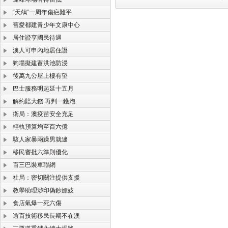
“天鴿”一周年傷疤難平
舊愛都建青少年文康中心
居住證享國民待遇
澳人可申內地居住證
狗場擬建蓄洪池防浸
後萬九公屋上樓有望
巴士服務明起延十五月
解約賠大錢 再判一鑊泡
衛局：澳疫苗安全充足
輕軌預算增至百六億
駭人家暴兩躁男就逮
移民審批六準則優化
百三巴裝車聯網
社局：密切關注提供支援
教學助理涉印偽鈔嫖妓
食店氣爆一死六傷
逾百技術移民長期不在澳