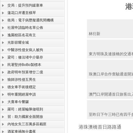
港
交局：提升預判緩塞車
蓮花口岸遷至橫琴
衛局：電子病歷擬通民間機構
社屋申請臨時名單公佈
林衍新
逸園校區名花有主
光影節耀全城
中醫涉性侵女病人被拘
東方明珠及連接橋的交通
梁司：修法堵中介吸存
民署堅持BoBo製標本
政府明年預算增廿二億
珠澳口岸合作查驗通道開
狼師涉性侵五男生
德女車手術後穩定
澳門口岸開通首日旅客出
明年重開經屋申請
大賽車今響鑼
羅司：經屋輪隊做唔到
至昨日下午三時已有四千
習：助力國家全面開放
內地女失三百萬多區截匪
港珠澳橋首日路路通
酒駕車禍無分晝夜