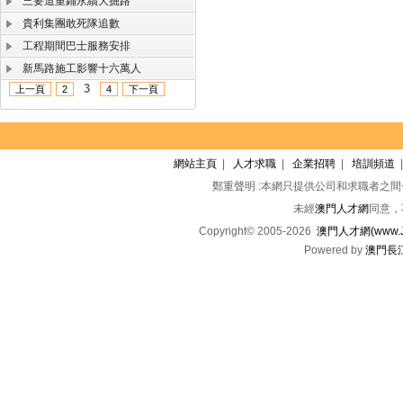
三要道重鋪永續大掘路
貴利集團敢死隊追數
工程期間巴士服務安排
新馬路施工影響十六萬人
3
上一頁
2
4
下一頁
網站主頁
|
人才求職
|
企業招聘
|
培訓頻道
鄭重聲明 :本網只提供公司和求職者之
未經
澳門人才網
同意，
Copyright© 2005-2026
澳門人才網(www.Jo
Powered by
澳門長