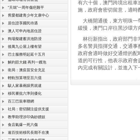
有六十個，澳門跨境出租車
“天鴿”一周年傷疤難平
施，政府會密切留意，適時
舊愛都建青少年文康中心
大橋開通後，東方明珠一帶
居住證享國民待遇
緩慢，澳門口岸往黑沙環方
澳人可申內地居住證
林衍新指出，政府部門非常
狗場擬建蓄洪池防浸
多名警員指揮交通，交通事
後萬九公屋上樓有望
政府會適時做好交通燈的配
巴士服務明起延十五月
道的可行性，他表示政府會
解約賠大錢 再判一鑊泡
內完成有關設計，並進入下
衛局：澳疫苗安全充足
輕軌預算增至百六億
駭人家暴兩躁男就逮
移民審批六準則優化
百三巴裝車聯網
社局：密切關注提供支援
教學助理涉印偽鈔嫖妓
食店氣爆一死六傷
逾百技術移民長期不在澳