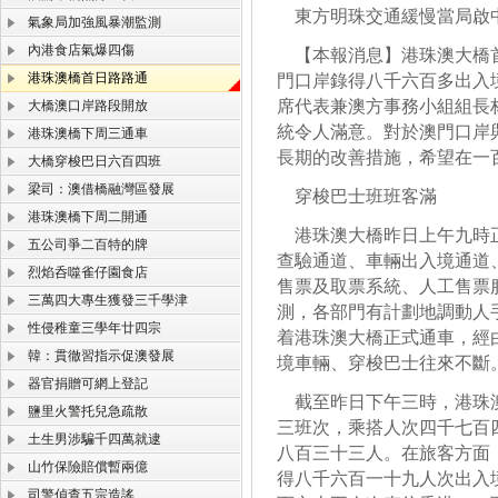
東方明珠交通緩慢當局啟
氣象局加強風暴潮監測
內港食店氣爆四傷
【本報消息】港珠澳大橋首
港珠澳橋首日路路通
門口岸錄得八千六百多出入
席代表兼澳方事務小組組長
大橋澳口岸路段開放
統令人滿意。對於澳門口岸
港珠澳橋下周三通車
長期的改善措施，希望在一
大橋穿梭巴日六百四班
梁司：澳借橋融灣區發展
穿梭巴士班班客滿
港珠澳橋下周二開通
港珠澳大橋昨日上午九時正
五公司爭二百特的牌
查驗通道、車輛出入境通道
烈焰呑噬雀仔園食店
售票及取票系統、人工售票
三萬四大專生獲發三千學津
測，各部門有計劃地調動人
性侵稚童三學年廿四宗
着港珠澳大橋正式通車，經
韓：貫徹習指示促澳發展
境車輛、穿梭巴士往來不斷
器官捐贈可網上登記
截至昨日下午三時，港珠澳
鹽里火警托兒急疏散
三班次，乘搭人次四千七百
土生男涉騙千四萬就逮
八百三十三人。在旅客方面
山竹保險賠償暫兩億
得八千六百一十九人次出入
司警偵查五宗造謠