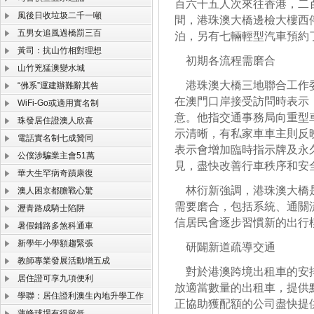
百六十五人次來往香港，二
風後日收垃圾二千一噸
間，港珠澳大橋邊檢大樓西
五男女追風過橋罰三百
泊，另有七輛輕型汽車預約
黃司：抗山竹相對理想
初期各流程需磨合
山竹兇猛澳變水城
港珠澳大橋三地聯合工作委
“佛系”運建辦難辭其咎
在澳門口岸接受訪問時表示
WiFi-Go或適用實名制
意。他指交通事務局向重型
珠發居住證澳人欣喜
示清晰，有私家車車主則反
電話實名制七成贊同
表示會增加臨時指示牌及永
公僕涉騙業主會51萬
見，盡快改善行車秩序和安
華大生罕病奇蹟康復
林衍新強調，港珠澳大橋是
澳人困京都膽戰心驚
需要磨合，包括系統、通關
瀝青路成騎士陷阱
信居民會逐步習慣新的出行
暑假鋪路多煞科通車
新學年小學額趨緊張
研闢新道疏導交通
教師專業發展活動增五成
對於港澳跨境出租車的安排
居住證可享九項便利
放適當數量的出租車，提供
學聯：居住證利澳生內地升學工作
正協助獲配額的公司盡快提
蓮峰球場有得留低