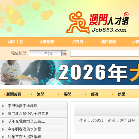
網站主頁
近期招聘
招聘日
澳門新聞
求
職位類型:
新聞首頁
澳聞
要聞
經濟
娛樂
泰男強姦不遂就逮
澳門新八景今起全球票選
作者：
Job853
來源：
澳門日報
明年充電位增至二百二
今冬明春澳供水無憂
明年三百大掘路嚴峻