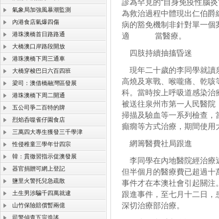
診為罕見的“自身免疫性腦炎
氣象局加強風暴潮監測
為救治過程中體現出仁伯爵
內港食店氣爆四傷
病的豁免機制非針對單一個
港珠澳橋首日路路通
適 當醫療。
大橋澳口岸路段開放
四肢持續抽搐昏迷
港珠澳橋下周三通車
現年二十歲的李同學就讀泉
大橋穿梭巴日六百四班
高燒及寒戰、喉嚨痛、乾咳
梁司：澳借橋融灣區發展
科。當時按上呼吸道感染治
港珠澳橋下周二開通
被送往泉州市第一人民醫院
五公司爭二百特的牌
掃描及驗血等一系列檢查，
烈焰呑噬雀仔園食店
癲癇等方式治療，期間使用
三萬四大專生獲發三千學津
網籌醫費社局跟進
性侵稚童三學年廿四宗
韓：貫徹習指示促澳發展
李同學在內地醫院經治療近
器官捐贈可網上登記
但半個月的醫療費已超過十
鹽里火警托兒急疏散
事件才在本澳社會引起關注
土生男涉騙千四萬就逮
跟進事件，至七月十二日，
深切治療部治療。
山竹保險賠償暫兩億
司警偵查五宗造謠