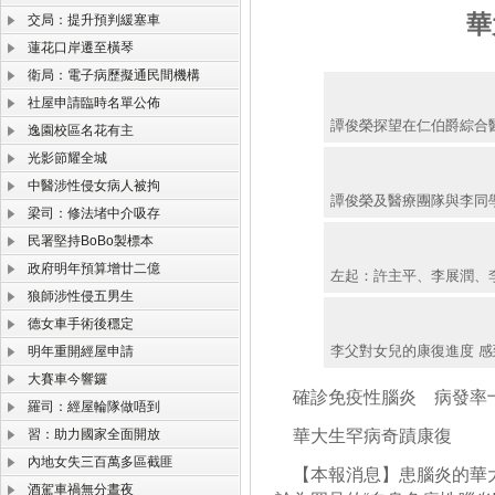
華
交局：提升預判緩塞車
蓮花口岸遷至橫琴
衛局：電子病歷擬通民間機構
社屋申請臨時名單公佈
譚俊榮探望在仁伯爵綜合
逸園校區名花有主
光影節耀全城
中醫涉性侵女病人被拘
譚俊榮及醫療團隊與李同
梁司：修法堵中介吸存
民署堅持BoBo製標本
政府明年預算增廿二億
左起：許主平、李展潤、
狼師涉性侵五男生
德女車手術後穩定
李父對女兒的康復進度 感
明年重開經屋申請
大賽車今響鑼
確診免疫性腦炎 病發率十
羅司：經屋輪隊做唔到
習：助力國家全面開放
華大生罕病奇蹟康復
內地女失三百萬多區截匪
【本報消息】患腦炎的華大
酒駕車禍無分晝夜