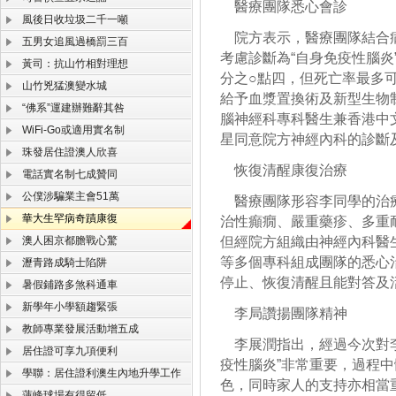
醫療團隊悉心會診
風後日收垃圾二千一噸
院方表示，醫療團隊結合病
五男女追風過橋罰三百
考慮診斷為“自身免疫性腦
黃司：抗山竹相對理想
分之○點四，但死亡率最多
山竹兇猛澳變水城
給予血漿置換術及新型生物
“佛系”運建辦難辭其咎
腦神經科專科醫生兼香港中
WiFi-Go或適用實名制
星同意院方神經內科的診斷
珠發居住證澳人欣喜
恢復清醒康復治療
電話實名制七成贊同
公僕涉騙業主會51萬
醫療團隊形容李同學的治療
華大生罕病奇蹟康復
治性癲癇、嚴重藥疹、多重
澳人困京都膽戰心驚
但經院方組織由神經內科醫
等多個專科組成團隊的悉心
瀝青路成騎士陷阱
停止、恢復清醒且能對答及
暑假鋪路多煞科通車
新學年小學額趨緊張
李局讚揚團隊精神
教師專業發展活動增五成
李展潤指出，經過今次對李
居住證可享九項便利
疫性腦炎”非常重要，過程
學聯：居住證利澳生內地升學工作
色，同時家人的支持亦相當
蓮峰球場有得留低