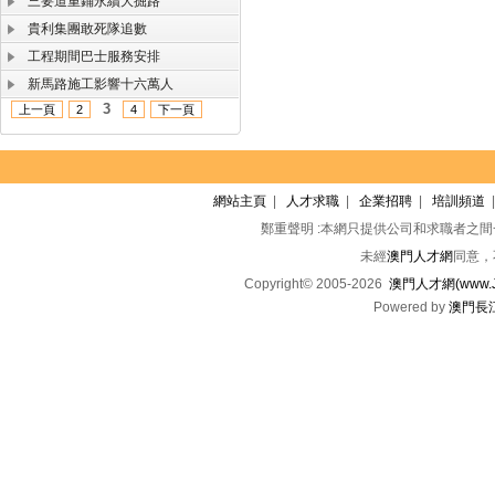
三要道重鋪永續大掘路
貴利集團敢死隊追數
工程期間巴士服務安排
新馬路施工影響十六萬人
3
上一頁
2
4
下一頁
網站主頁
|
人才求職
|
企業招聘
|
培訓頻道
鄭重聲明 :本網只提供公司和求職者之
未經
澳門人才網
同意，
Copyright© 2005-2026
澳門人才網(www.Jo
Powered by
澳門長