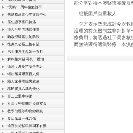
能公平對待本澳醫護團隊服
“天鴿”一周年傷疤難平
經援困戶首重救人
舊愛都建青少年文康中心
居住證享國民待遇
院方表示暫未統計今次救助
澳人可申內地居住證
護理的豁免機制並非針對單
狗場擬建蓄洪池防浸
療費用，將透過社工局審核
而無法獲得適當醫療，本澳
後萬九公屋上樓有望
巴士服務明起延十五月
解約賠大錢 再判一鑊泡
衛局：澳疫苗安全充足
輕軌預算增至百六億
駭人家暴兩躁男就逮
移民審批六準則優化
百三巴裝車聯網
社局：密切關注提供支援
教學助理涉印偽鈔嫖妓
食店氣爆一死六傷
逾百技術移民長期不在澳