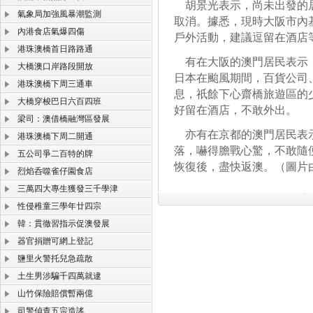
胡景光表示，尚未出發的居
氣象局加強風暴潮監測
取消。據悉，現時大阪市內
內港食店氣爆四傷
戶外活動，建議逗留在酒店
港珠澳橋首日路路通
有在大阪的澳門居民表示，
大橋澳口岸路段開放
日本在颱風期間，百貨公司
港珠澳橋下周三通車
息，祇餘下心齋橋旅遊區的
大橋穿梭巴日六百四班
好留在酒店，不敢外出。
梁司：澳借橋融灣區發展
亦有在京都的澳門居民表示
港珠澳橋下周二開通
落，嚇得膽戰心驚，不敢隨
五公司爭二百特的牌
恢復後，盡快返澳。（圖片
烈焰呑噬雀仔園食店
三萬四大專生獲發三千學津
性侵稚童三學年廿四宗
韓：貫徹習指示促澳發展
器官捐贈可網上登記
鹽里火警托兒急疏散
土生男涉騙千四萬就逮
山竹保險賠償暫兩億
司警偵查五宗造謠