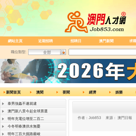
網站主頁
近期招聘
招聘日
澳門新聞
求
職位類型:
新聞首頁
澳聞
要聞
經濟
娛樂
泰男強姦不遂就逮
澳門新八景今起全球票選
作者：
Job853
來源：
澳門日報
明年充電位增至二百二
今冬明春澳供水無憂
明年三百大掘路嚴峻