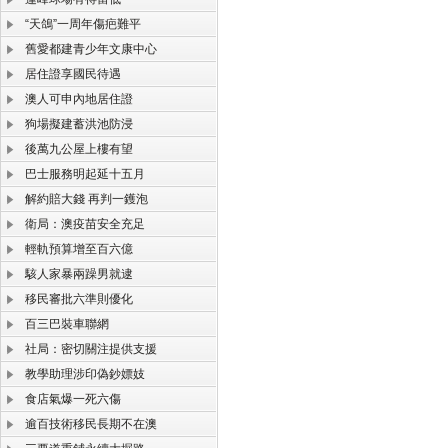
“天鴿”一周年傷疤難平
舊愛都建青少年文康中心
居住證享國民待遇
澳人可申內地居住證
狗場擬建蓄洪池防浸
後萬九公屋上樓有望
巴士服務明起延十五月
解約賠大錢 再判一鑊泡
衛局：澳疫苗安全充足
輕軌預算增至百六億
駭人家暴兩躁男就逮
移民審批六準則優化
百三巴裝車聯網
社局：密切關注提供支援
教學助理涉印偽鈔嫖妓
食店氣爆一死六傷
逾百技術移民長期不在澳