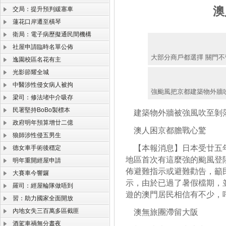
澳
交局：提升預判緩塞車
蓮花口岸遷至橫琴
衛局：電子病歷擬通民間機構
社屋申請臨時名單公佈
大部分商戶都選擇 關門不
逸園校區名花有主
光影節耀全城
中醫涉性侵女病人被拘
強颱風把京都建築物外牆
梁司：修法堵中介吸存
民署堅持BoBo製標本
建築物外牆被強風吹至剝
政府明年預算增廿二億
澳人困京都膽戰心驚
狼師涉性侵五男生
【本報消息】日本受廿五年
德女車手術後穩定
地區首次有這麼強的颱風登
明年重開經屋申請
佈避難指示或避難勸告，籲
大賽車今響鑼
示，由於已過了暑假檔期，
羅司：經屋輪隊做唔到
遊的澳門居民相信有不少，
習：助力國家全面開放
內地女失三百萬多區截匪
澳無旅團滯留大阪
酒駕車禍無分晝夜