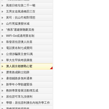
風後日收垃圾二千一噸
五男女追風過橋罰三百
黃司：抗山竹相對理想
山竹兇猛澳變水城
“佛系”運建辦難辭其咎
WiFi-Go或適用實名制
珠發居住證澳人欣喜
電話實名制七成贊同
公僕涉騙業主會51萬
華大生罕病奇蹟康復
澳人困京都膽戰心驚
瀝青路成騎士陷阱
暑假鋪路多煞科通車
新學年小學額趨緊張
教師專業發展活動增五成
居住證可享九項便利
學聯：居住證利澳生內地升學工作
蓮峰球場有得留低