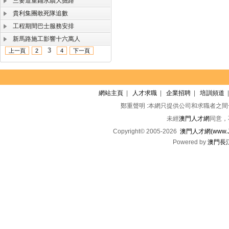
三要道重鋪永續大掘路
貴利集團敢死隊追數
工程期間巴士服務安排
新馬路施工影響十六萬人
3
上一頁
2
4
下一頁
網站主頁
|
人才求職
|
企業招聘
|
培訓頻道
鄭重聲明 :本網只提供公司和求職者之
未經
澳門人才網
同意，
Copyright© 2005-2026
澳門人才網(www.Jo
Powered by
澳門長