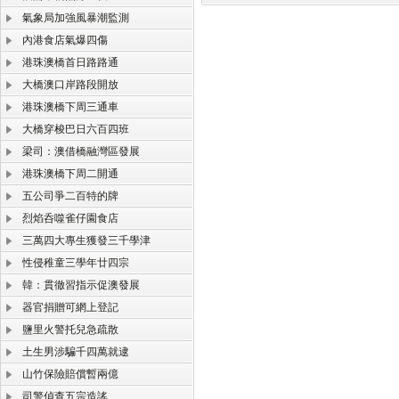
氣象局加強風暴潮監測
內港食店氣爆四傷
港珠澳橋首日路路通
大橋澳口岸路段開放
港珠澳橋下周三通車
大橋穿梭巴日六百四班
梁司：澳借橋融灣區發展
港珠澳橋下周二開通
五公司爭二百特的牌
烈焰呑噬雀仔園食店
三萬四大專生獲發三千學津
性侵稚童三學年廿四宗
韓：貫徹習指示促澳發展
器官捐贈可網上登記
鹽里火警托兒急疏散
土生男涉騙千四萬就逮
山竹保險賠償暫兩億
司警偵查五宗造謠