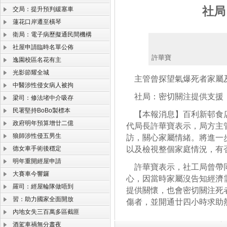
社局
交局：提升預判緩塞車
蓮花口岸遷至橫琴
衛局：電子病歷擬通民間機構
社屋申請臨時名單公佈
許華寶
逸園校區名花有主
光影節耀全城
主管曾探望氣爆死者家屬
中醫涉性侵女病人被拘
社局：密切關注提供支援
梁司：修法堵中介吸存
民署堅持BoBo製標本
【本報消息】百利新邨食店
政府明年預算增廿二億
代局長許華寶表示，局方主
狼師涉性侵五男生
訪，關心家屬情緒。將進一
德女車手術後穩定
以及檢視整個家庭情況，有
明年重開經屋申請
許華寶表示，社工局曾帶同
大賽車今響鑼
心，因當時家屬沒告知經濟
羅司：經屋輪隊做唔到
提供關懷，也會密切關注死
習：助力國家全面開放
傷者，並開通廿四小時求助
內地女失三百萬多區截匪
酒駕車禍無分晝夜