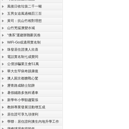
風後日收垃圾二千一噸
五男女追風過橋罰三百
黃司：抗山竹相對理想
山竹兇猛澳變水城
“佛系”運建辦難辭其咎
WiFi-Go或適用實名制
珠發居住證澳人欣喜
電話實名制七成贊同
公僕涉騙業主會51萬
華大生罕病奇蹟康復
澳人困京都膽戰心驚
瀝青路成騎士陷阱
暑假鋪路多煞科通車
新學年小學額趨緊張
教師專業發展活動增五成
居住證可享九項便利
學聯：居住證利澳生內地升學工作
蓮峰球場有得留低