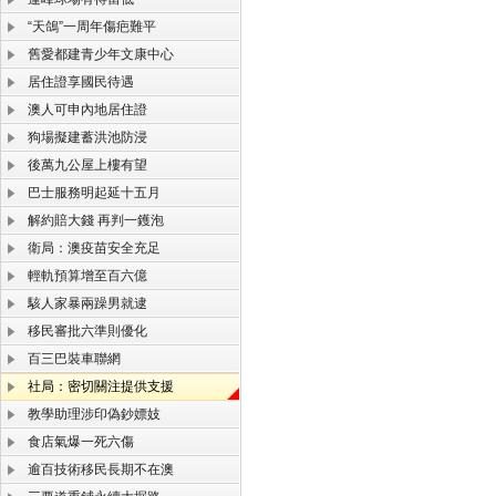
“天鴿”一周年傷疤難平
舊愛都建青少年文康中心
居住證享國民待遇
澳人可申內地居住證
狗場擬建蓄洪池防浸
後萬九公屋上樓有望
巴士服務明起延十五月
解約賠大錢 再判一鑊泡
衛局：澳疫苗安全充足
輕軌預算增至百六億
駭人家暴兩躁男就逮
移民審批六準則優化
百三巴裝車聯網
社局：密切關注提供支援
教學助理涉印偽鈔嫖妓
食店氣爆一死六傷
逾百技術移民長期不在澳