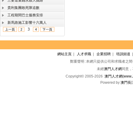
三要道重鋪永續大掘路
貴利集團敢死隊追數
工程期間巴士服務安排
新馬路施工影響十六萬人
3
上一頁
2
4
下一頁
網站主頁
|
人才求職
|
企業招聘
|
培訓頻道
鄭重聲明 :本網只提供公司和求職者之
未經
澳門人才網
同意，
Copyright© 2005-2026
澳門人才網(www.Jo
Powered by
澳門長