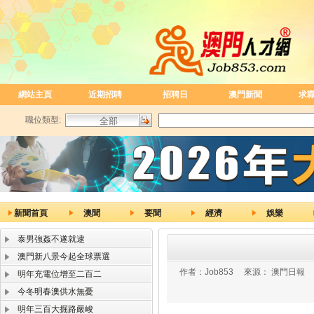
網站主頁
近期招聘
招聘日
澳門新聞
求
職位類型:
新聞首頁
澳聞
要聞
經濟
娛樂
泰男強姦不遂就逮
澳門新八景今起全球票選
作者：
Job853
來源：
澳門日報
明年充電位增至二百二
今冬明春澳供水無憂
明年三百大掘路嚴峻