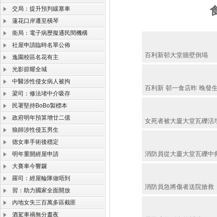
交局：提升預判緩塞車
蓮花口岸遷至橫琴
衛局：電子病歷擬通民間機構
社屋申請臨時名單公佈
百利新邨大堂牆壁倒塌
逸園校區名花有主
光影節耀全城
中醫涉性侵女病人被拘
百利新 邨一食店昨 晚發
梁司：修法堵中介吸存
民署堅持BoBo製標本
政府明年預算增廿二億
女死者被大廈大堂瓦礫活
狼師涉性侵五男生
德女車手術後穩定
消防員從大廈大堂瓦礫中
明年重開經屋申請
大賽車今響鑼
羅司：經屋輪隊做唔到
消防員急將傷者送院搶救
習：助力國家全面開放
內地女失三百萬多區截匪
酒駕車禍無分晝夜