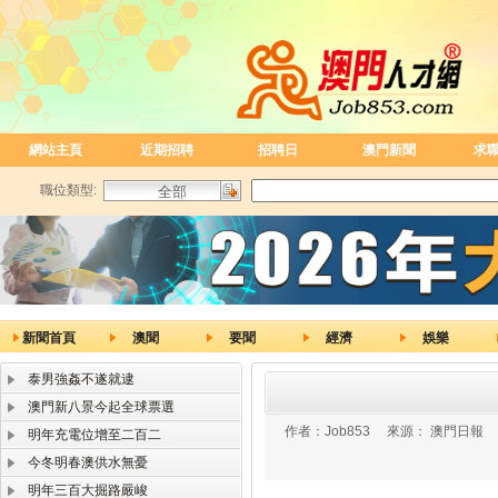
網站主頁
近期招聘
招聘日
澳門新聞
求
職位類型:
新聞首頁
澳聞
要聞
經濟
娛樂
泰男強姦不遂就逮
澳門新八景今起全球票選
作者：
Job853
來源：
澳門日報
明年充電位增至二百二
今冬明春澳供水無憂
明年三百大掘路嚴峻