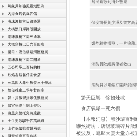
居民疏散到街外暫避
氣象局加強風暴潮監測
內港食店氣爆四傷
港珠澳橋首日路路通
保安司長黃少澤及警方高
大橋澳口岸路段開放
港珠澳橋下周三通車
爆炸雜物橫飛，一片狼藉
大橋穿梭巴日六百四班
梁司：澳借橋融灣區發展
港珠澳橋下周二開通
消防員陸續將傷者救出
五公司爭二百特的牌
烈焰呑噬雀仔園食店
三萬四大專生獲發三千學津
消防員以電鋸打開鄰舖鐵
性侵稚童三學年廿四宗
驚天巨響 慘如煉獄
韓：貫徹習指示促澳發展
器官捐贈可網上登記
食店氣爆一死六傷
鹽里火警托兒急疏散
【本報消息】黑沙環百利新
土生男涉騙千四萬就逮
嚇煞街坊，店舖玻璃碎片飛
山竹保險賠償暫兩億
被波及，毗鄰大廈大堂亦被
司警偵查五宗造謠