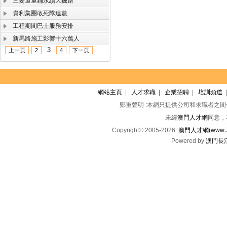
三要道重鋪永續大掘路
貴利集團敢死隊追數
工程期間巴士服務安排
新馬路施工影響十六萬人
3
上一頁
2
4
下一頁
網站主頁
|
人才求職
|
企業招聘
|
培訓頻道
鄭重聲明 :本網只提供公司和求職者之
未經
澳門人才網
同意，
Copyright© 2005-2026
澳門人才網(www.Jo
Powered by
澳門長