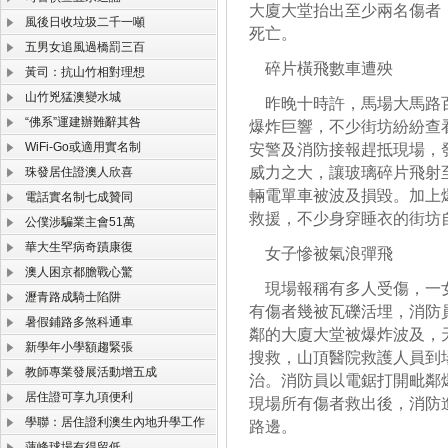
大廈大堂抬出至少兩名傷者
風後日收垃圾二千一噸
死亡。
五男女追風過橋罰三百
碎片橫飛數車遭殃
黃司：抗山竹相對理想
山竹兇猛澳變水城
昨晚十時許，馬場大馬路百
“佛系”運建辦難辭其咎
爆炸巨響，不少街坊紛紛查
WiFi-Go或適用實名制
安警及消防接報趕抵現場，
威力之大，讓玻璃碎片飛射
珠發居住證澳人欣喜
輛電單車被波及損毀。加上
電話實名制七成贊同
救援，不少身穿睡衣的街坊
公僕涉騙業主會51萬
華大生罕病奇蹟康復
女子慘被氣浪彈飛
澳人困京都膽戰心驚
現場報稱有多人受傷，一女
瀝青路成騎士陷阱
有傷者幾被瓦礫活埋，消防
暑假鋪路多煞科通車
鄰的大廈大堂被爆炸波及，
新學年小學額趨緊張
搜救，山頂醫院救護人員到
教師專業發展活動增五成
治。消防員以電鋸打開毗鄰
居住證可享九項便利
現場所有傷者救出後，消防
學聯：居住證利澳生內地升學工作
路邊。
蓮峰球場有得留低