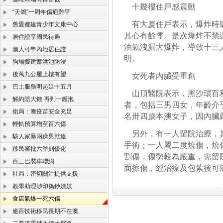
十幾樓住戶感震動
“天鴿”一周年傷疤難平
有大廈住戶表示，爆炸時聽
舊愛都建青少年文康中心
其心有餘悸。是次爆炸不禁
居住證享國民待遇
油氣洩漏大爆炸，導致十三
澳人可申內地居住證
明。
狗場擬建蓄洪池防浸
後萬九公屋上樓有望
女死者內臟受重創
巴士服務明起延十五月
山頂醫院表示，黑沙環百利
解約賠大錢 再判一鑊泡
者，包括三男四女，年齡介
衛局：澳疫苗安全充足
名卅四歲本澳女子，因內臟
輕軌預算增至百六億
另外，有一人留院治療，其
駭人家暴兩躁男就逮
手術；一人屬二度燒傷，燒
移民審批六準則優化
割傷，傷勢較為嚴重，需留
百三巴裝車聯網
面擦傷，經治療及包紮後可
社局：密切關注提供支援
教學助理涉印偽鈔嫖妓
食店氣爆一死六傷
逾百技術移民長期不在澳