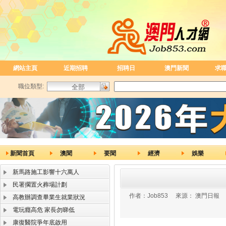
網站主頁
近期招聘
招聘日
澳門新聞
求
職位類型:
新聞首頁
澳聞
要聞
經濟
娛樂
新馬路施工影響十六萬人
民署擱置火葬場計劃
作者：
Job853
來源：
澳門日報
高教辦調查畢業生就業狀況
電玩癮高危 家長勿睇低
康復醫院爭年底啟用