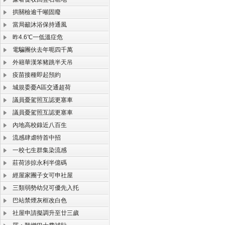
拱關檢逾千噸固廢
當局籲沐浴保持通風
昨4.6℃一低溫症危
電騙團伙去年呃四千萬
外籍華漢笨豬跳半天吊
疫苗接種即起預約
城規委憂A區交通超荷
議員憂駕照互認更塞車
議員憂駕照互認更塞車
內地高校錄近八百生
流感肆虐特首中招
一校七生群集染流感
莊荷涉掠永利半億碼
經屋家團子女可申社屋
三類弱勢幼兒可優先入托
巴站禁煙灰框改白色
社屋申請擬調升至廿三歲