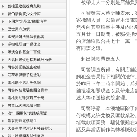
被帶走人士分別是店舖負責
舊樓重建擬稅惠鼓勵
司警發言人蔡昕暉表示，案
瞥伯涉偷窺少女沖涼
家機關人員，以偽冒本澳電
下周六“水晶魚”颱風演習
然後向其聲稱事主涉及內地
巴士周六加價
五月廿一日期間，被騙徒指
國安法研法律法規配套
的店舖匯款合共七十一萬一
馮撤職罰四年退休金
有同謀之嫌。
粵澳合作基金二百億
起出贓款帶走五人
天氣回暖蚊患指數飆升兩倍
司警涉受賄洩密被捕
司警調查所得，有關店舖沒
莊荷串謀妻子亂派彩
觸犯金管局轄下相關的法律
電槍劫匪逃坦洲落網
於昨日下午二時半開始，兵
司警拘疑電騙集團台骨幹
舖搜獲相關現金以及帶走店
述人等移送檢察院處理。
電槍男劫珠寶店三十萬
男童玩火機燒燬房間
司警呼籲，本澳地區除了銀
澳“一國兩制”實踐成果豐
何機構允許兌換及匯款業務
漁翁街爛尾樓翻生
堵截款項業務，騙徒很難在
大專生學習津貼月杪截登記
話及典當店舖作為轉移贓款
賀：體現國家關懷挺澳