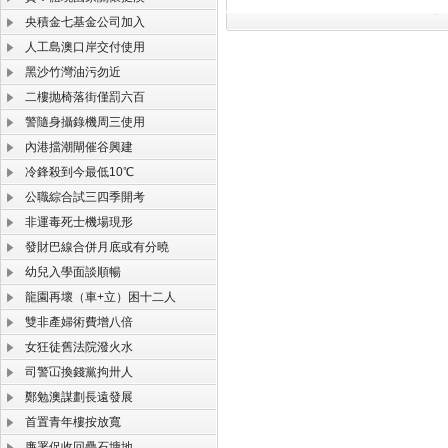
央積金七基金公司加入
人工島澳口岸交付使用
黑沙竹灣油污勿近
二樓抛椅落街僅罰六百
警隨身攝錄機周三使用
內港擋潮閘催谷興建
冷鋒殺到今最低10℃
公職綜合試三四季開考
非運毒死士機場現形
發財巴線合併月底或有分曉
幼兒入學面談順暢
龍園再壞（車+立）困十二人
雙非產婦術費增八倍
女狂徒舊法院潑火水
司警冚換錢黨拘卅人
鄭勉澳謀劃長遠發展
首置青年樓按放寬
廉署促收回疊石塘地