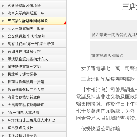
三店
火葬場擬設沙崗墳場
澳車入琴續期延至一年
三店涉助詐騙集團轉贓款
女大生墮電騙失十四萬
警方帶走一間店舖的店員
公交做得差 牛肉乾倍加
馬有禮促向“海一居”業主賠償
首四月住宅爆竊倍增
司警搜獲店舖贓款
粵澳破偷渡集團拘卅六人
澳扶黔脫貧簽三方約
女子遭電騙七十萬 司警
拱北明交通大調整
三店涉助詐騙集團轉贓款
拱商場換錢黑店一掃清
【本報消息】司警局調查一
假婚刑事化囚二至八年
電話及押店非法兌換及匯款
澳器官移植填補空白
騙集團接贓。遂於昨日下午
大馬廚師鞋底運毒斷正
七十多萬澳門元贓款，另外
“五一”旅客大軍湧澳
同金管局人員到場調查搜證
珠海推出珠三角最優人才新政
躁男疑虐兒被控
假扮快遞公司詐騙
印漢涉揮刀傷菲男