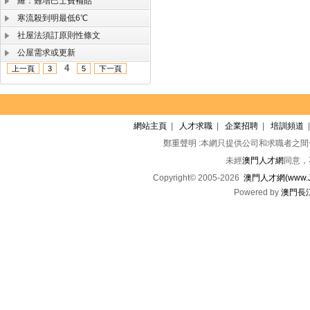
羅：難增巴士費補貼
寒流殺到明最低6℃
社屋法須訂原則性條文
公屋需求或更新
4
上一頁
3
5
下一頁
網站主頁
|
人才求職
|
企業招聘
|
培訓頻道
鄭重聲明 :本網只提供公司和求職者之
未經
澳門人才網
同意，
Copyright© 2005-2026
澳門人才網(www.Jo
Powered by
澳門長