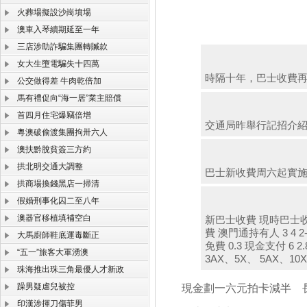
火葬場擬設沙崗墳場
澳車入琴續期延至一年
三店涉助詐騙集團轉贓款
女大生墮電騙失十四萬
時隔十年，巴士收費
公交做得差 牛肉乾倍加
馬有禮促向“海一居”業主賠償
首四月住宅爆竊倍增
交通局昨舉行記招介
粵澳破偷渡集團拘卅六人
澳扶黔脫貧簽三方約
拱北明交通大調整
巴士新收費周六起實
拱商場換錢黑店一掃清
假婚刑事化囚二至八年
澳器官移植填補空白
新巴士收費 現時巴士收
費 澳門通持有人 3 4 2
大馬廚師鞋底運毒斷正
免費 0.3 現金支付 6
“五一”旅客大軍湧澳
3AX、5X、 5AX、10
珠海推出珠三角最優人才新政
躁男疑虐兒被控
現金劃一六元拍卡減半 
印漢涉揮刀傷菲男