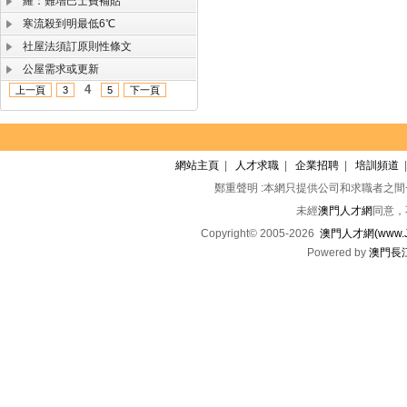
羅：難增巴士費補貼
寒流殺到明最低6℃
社屋法須訂原則性條文
公屋需求或更新
4
上一頁
3
5
下一頁
網站主頁
|
人才求職
|
企業招聘
|
培訓頻道
鄭重聲明 :本網只提供公司和求職者之
未經
澳門人才網
同意，
Copyright© 2005-2026
澳門人才網(www.Jo
Powered by
澳門長