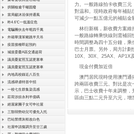
力。一般路線拍卡收費三元
拱關檢逾千噸固廢
對温和。現時政府每年補貼
當局籲沐浴保持通風
可減少一點五億元的補貼金
昨4.6℃一低溫症危
林衍新稱，新收費方案維持
電騙團伙去年呃四千萬
一般路線轉乘快線則需補回
外籍華漢笨豬跳半天吊
時間調整為四十五分鐘，乘
疫苗接種即起預約
巴士月票。另外，局方計劃快
城規委憂A區交通超荷
10X、30X、25AX、AP1X
議員憂駕照互認更塞車
現金付費加近倍
議員憂駕照互認更塞車
內地高校錄近八百生
澳門居民現時使用澳門通搭
流感肆虐特首中招
跨兩區收費三元。對比是次
一校七生群集染流感
示，巴士收費十年未調整，
莊荷涉掠永利半億碼
區由三點二元升至六元，增
經屋家團子女可申社屋
三類弱勢幼兒可優先入托
巴站禁煙灰框改白色
社屋申請擬調升至廿三歲