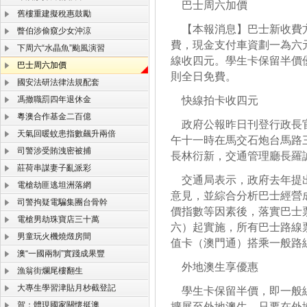
巴士周六加價
舊樓重建擬稅惠鼓勵
【本報消息】巴士新收費方
瞥伯涉偷窺少女沖涼
費，現金支付車資劃一為六
下周六“水晶魚”颱風演習
線收四元。學生卡保留半價
巴士周六加價
則全日免費。
國安法研法律法規配套
馮撤職罰四年退休金
快線拍卡收四元
粵澳合作基金二百億
政府公報昨日刊登行政長官
天氣回暖蚊患指數飆升兩倍
午十一時在馬交石炮台馬路
司警涉受賄洩密被捕
長林衍新，交通管理廳長羅
莊荷串謀妻子亂派彩
交通局表示，政府去年提出
電槍劫匪逃坦洲落網
意見，並綜合分析巴士經營
司警拘疑電騙集團台骨幹
價指數等因素後，落實巴士
電槍男劫珠寶店三十萬
六）起實施，所有巴士路線
男童玩火機燒燬房間
值卡（澳門通）搭乘一般路
澳“一國兩制”實踐成果豐
外地澳生享優惠
漁翁街爛尾樓翻生
大專生學習津貼月杪截登記
學生卡保留半價，即一般線
賀：體現國家關懷挺澳
擴展至外地澳生，只要在外