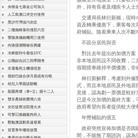
外，持有長者及殘疾卡人士
央積金七基金公司加入
人工島澳口岸交付使用
交通局長林衍新稱，現時本
黑沙竹灣油污勿近
資及轉乘優惠下，乘客每次
二樓抛椅落街僅罰六百
府補貼。隨着乘車人次不斷
警隨身攝錄機周三使用
不區分居民與否
內港擋潮閘催谷興建
冷鋒殺到今最低10℃
對比去年提出的加價方案，
非本地居民設不同收費，二
公職綜合試三四季開考
假期搭車維持半價優惠，非
非運毒死士機場現形
發財巴線合併月底或有分曉
林衍新解釋，考慮到外僱對
幼兒入學面談順暢
式，而且本地居民及外地居
龍園再壞（車+立）困十二人
見後，認為劃一票價是較好
雙非產婦術費增八倍
已是今次加價的最終方案，
政府希望向長者提供較大便
女狂徒舊法院潑火水
司警冚換錢黨拘卅人
年慳補貼約億五
鄭勉澳謀劃長遠發展
政府突然宣佈加價是否因財
首置青年樓按放寬
間，不能無了期諮詢，認為
廉署促收回疊石塘地