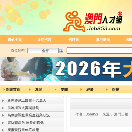
網站主頁
近期招聘
招聘日
澳門新聞
求
職位類型:
新聞首頁
澳聞
要聞
經濟
娛樂
新馬路施工影響十六萬人
民署擱置火葬場計劃
作者：
Job853
來源：
澳門日報
高教辦調查畢業生就業狀況
電玩癮高危 家長勿睇低
康復醫院爭年底啟用