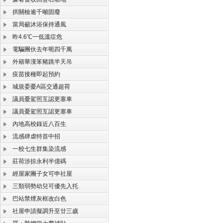
拱關檢逾千噸固廢
當局籲沐浴保持通風
昨4.6℃一低溫症危
電騙團伙去年呃四千萬
外籍華漢笨豬跳半天吊
疫苗接種即起預約
城規委憂A區交通超荷
議員憂駕照互認更塞車
議員憂駕照互認更塞車
內地高校錄近八百生
流感肆虐特首中招
一校七生群集染流感
莊荷涉掠永利半億碼
經屋家團子女可申社屋
三類弱勢幼兒可優先入托
巴站禁煙灰框改白色
社屋申請擬調升至廿三歲