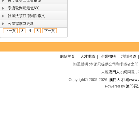
羅：難增巴士費補貼
寒流殺到明最低6℃
社屋法須訂原則性條文
公屋需求或更新
4
上一頁
3
5
下一頁
網站主頁
|
人才求職
|
企業招聘
|
培訓頻道
鄭重聲明 :本網只提供公司和求職者之
未經
澳門人才網
同意，
Copyright© 2005-2026
澳門人才網(www.Jo
Powered by
澳門長