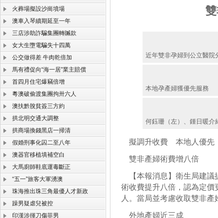
雙
火葬場擬設沙崗墳場
澳車入琴續期延至一年
三店涉助詐騙集團轉贓款
女大生墮電騙失十四萬
近年雙非孕婦到公立醫院
公交做得差 牛肉乾倍加
馬有禮促向“海一居”業主賠償
首四月住宅爆竊倍增
本地孕產婦獲優先服務
粵澳破偷渡集團拘卅六人
澳扶黔脫貧簽三方約
拱北明交通大調整
何鈺珊（左）、鍾日暖介
拱商場換錢黑店一掃清
擬調升收費 本地人優先
假婚刑事化囚二至八年
澳器官移植填補空白
雙非產婦術費增八倍
大馬廚師鞋底運毒斷正
【本報消息】衛生局建議提
“五一”旅客大軍湧澳
術收費提升八倍，認為定價
珠海推出珠三角最優人才新政
人。當局並考慮收取雙非產婦
躁男疑虐兒被控
外地產婦近三成
印漢涉揮刀傷菲男