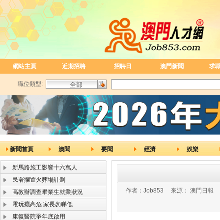
網站主頁
近期招聘
招聘日
澳門新聞
求
職位類型:
新聞首頁
澳聞
要聞
經濟
娛樂
新馬路施工影響十六萬人
民署擱置火葬場計劃
作者：
Job853
來源：
澳門日報
高教辦調查畢業生就業狀況
電玩癮高危 家長勿睇低
康復醫院爭年底啟用