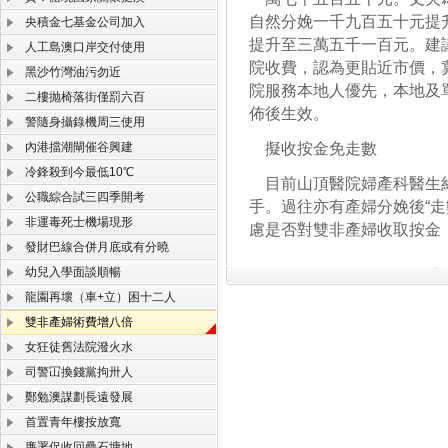
自然分娩一千九百五十元提
央積金七基金公司加入
提升至三萬五千一百元。建
人工島澳口岸交付使用
院收費，認為更貼近市價，
黑沙竹灣油污勿近
院服務本地人優先，本地及
二樓抛椅落街僅罰六百
佈後生效。
警隨身攝錄機周三使用
內港擋潮閘催谷興建
擬收按金免走數
冷鋒殺到今最低10℃
目前山頂醫院婦產科醫生約
公職綜合試三四季開考
手。過往亦有產婦分娩後“
非運毒死士機場現形
慮是否對雙非產婦收取按金
發財巴線合併月底或有分曉
幼兒入學面談順暢
龍園再壞（車+立）困十二人
雙非產婦術費增八倍
女狂徒舊法院潑火水
司警冚換錢黨拘卅人
鄭勉澳謀劃長遠發展
首置青年樓按放寬
廉署促收回疊石塘地