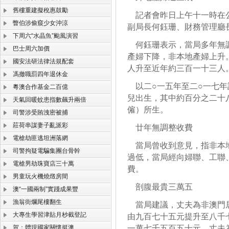
舊樓重建擬稅惠鼓勵
記者會昨日上午十一時在公
瞥伯涉偷窺少女沖涼
副局長何鈺珊、財務管理廳
下周六“水晶魚”颱風演習
何鈺珊表示，當局多年無調
巴士周六加價
產婦下降，非本地產婦上升
國安法研法律法規配套
人升至近年約三百一十三人
馮撤職罰四年退休金
以二○一五年至二○一七年
粵澳合作基金二百億
兒出生，其中約百分之二十
天氣回暖蚊患指數飆升兩倍
僱）所生。
司警涉受賄洩密被捕
莊荷串謀妻子亂派彩
廿年無調整收費
電槍劫匪逃坦洲落網
當局曾收到意見，指非本地
司警拘疑電騙集團台骨幹
過低，當局經向婦聯、工聯
電槍男劫珠寶店三十萬
費。
男童玩火機燒燬房間
剖腹最貴三萬五
澳“一國兩制”實踐成果豐
漁翁街爛尾樓翻生
當局建議，丈夫為非澳門居
大專生學習津貼月杪截登記
由九百七十五元提升至八千
賀：體現國家關懷挺澳
一萬七千五百五十元。丈夫