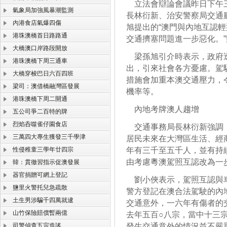
立法會辯論會議昨日下午三
氣象局加強風暴潮監測
長林衍新、治安警察局交通
內港食店氣爆四傷
旭提出的“澳門與內地互認
港珠澳橋首日路路通
交通擠塞問題進一步惡化。”
大橋澳口岸路段開放
梁孫旭引介時表示，政府透
港珠澳橋下周三通車
出，引來社會各方憂慮。駕
大橋穿梭巴日六百四班
措施會加重本澳交通壓力，
梁司：澳借橋融灣區發展
機率等。
港珠澳橋下周二開通
內地考牌澳人趨增
五公司爭二百特的牌
烈焰呑噬雀仔園食店
交通事務局長林衍新強調，
三萬四大專生獲發三千學津
居民未來在大灣區生活、經
性侵稚童三學年廿四宗
年有三千至五千人，並有持
由考慮粵澳駕照互認改為一
韓：貫徹習指示促澳發展
器官捐贈可網上登記
劉小俠表示，駕照互認與車
鹽里火警托兒急疏散
警方登記在澳合法駕駛的內
土生男涉騙千四萬就逮
交通意外，一六年有傷者的
山竹保險賠償暫兩億
去年五百○八宗，當中十三
司警偵查五宗造謠
發生交通意外的情況並不嚴