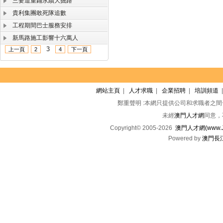
三要道重鋪永續大掘路
貴利集團敢死隊追數
工程期間巴士服務安排
新馬路施工影響十六萬人
3
上一頁
2
4
下一頁
網站主頁
|
人才求職
|
企業招聘
|
培訓頻道
鄭重聲明 :本網只提供公司和求職者之
未經
澳門人才網
同意，
Copyright© 2005-2026
澳門人才網(www.Jo
Powered by
澳門長