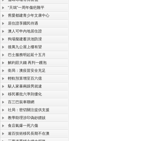
“天鴿”一周年傷疤難平
舊愛都建青少年文康中心
居住證享國民待遇
澳人可申內地居住證
狗場擬建蓄洪池防浸
後萬九公屋上樓有望
巴士服務明起延十五月
解約賠大錢 再判一鑊泡
衛局：澳疫苗安全充足
輕軌預算增至百六億
駭人家暴兩躁男就逮
移民審批六準則優化
百三巴裝車聯網
社局：密切關注提供支援
教學助理涉印偽鈔嫖妓
食店氣爆一死六傷
逾百技術移民長期不在澳