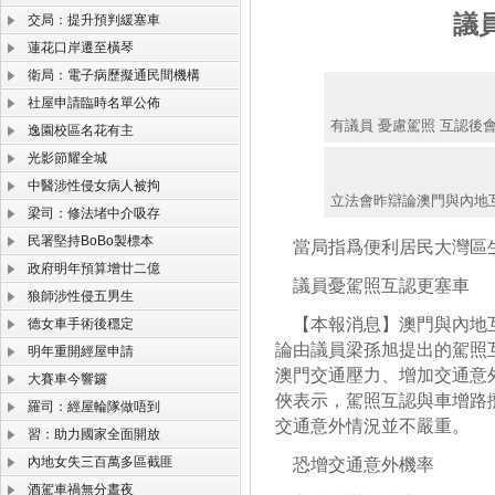
議
交局：提升預判緩塞車
蓮花口岸遷至橫琴
衛局：電子病歷擬通民間機構
社屋申請臨時名單公佈
有議員 憂慮駕照 互認後會
逸園校區名花有主
光影節耀全城
中醫涉性侵女病人被拘
立法會昨辯論澳門與內地
梁司：修法堵中介吸存
民署堅持BoBo製標本
當局指爲便利居民大灣區
政府明年預算增廿二億
議員憂駕照互認更塞車
狼師涉性侵五男生
【本報消息】澳門與內地互
德女車手術後穩定
論由議員梁孫旭提出的駕照
明年重開經屋申請
澳門交通壓力、增加交通意
大賽車今響鑼
俠表示，駕照互認與車增路
羅司：經屋輪隊做唔到
交通意外情況並不嚴重。
習：助力國家全面開放
內地女失三百萬多區截匪
恐增交通意外機率
酒駕車禍無分晝夜