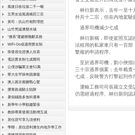
風後日收垃圾二千一噸
林衍新表示，去年一至十月
五男女追風過橋罰三百
外共十二宗，但在內地駕駛
黃司：抗山竹相對理想
過界司機減少七成
山竹兇猛澳變水城
“佛系”運建辦難辭其咎
林衍新稱，即使駕照互認後
WiFi-Go或適用實名制
法租用的私家車只有一百部
繁複的申請程序。
珠發居住證澳人欣喜
電話實名制七成贊同
至於過界司機，劉小俠指出
公僕涉騙業主會51萬
三十宗過界個案；去年截查
華大生罕病奇蹟康復
七成，反映警方打擊起到作
澳人困京都膽戰心驚
運輸工務司司長羅立文受訪
瀝青路成騎士陷阱
仍需經過程序。林衍新則認
暑假鋪路多煞科通車
新學年小學額趨緊張
教師專業發展活動增五成
居住證可享九項便利
學聯：居住證利澳生內地升學工作
蓮峰球場有得留低