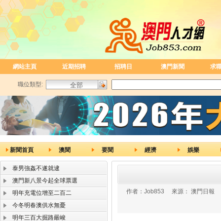
網站主頁
近期招聘
招聘日
澳門新聞
求
職位類型:
新聞首頁
澳聞
要聞
經濟
娛樂
泰男強姦不遂就逮
澳門新八景今起全球票選
作者：
Job853
來源：
澳門日報
明年充電位增至二百二
今冬明春澳供水無憂
明年三百大掘路嚴峻