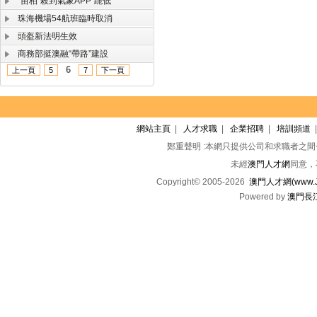
“苗柏”殺到氣象APP“跪低”
珠海機場54航班臨時取消
頭盔新法明生效
商務部挺澳融“帶路”建設
6
上一頁
5
7
下一頁
網站主頁
|
人才求職
|
企業招聘
|
培訓頻道
鄭重聲明 :本網只提供公司和求職者之
未經
澳門人才網
同意，
Copyright© 2005-2026
澳門人才網(www.Jo
Powered by
澳門長