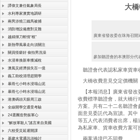
大橋
譚偉文兼任氣象局長
水利專家澳實地調研
兩男涉燒三鐵馬被捕
消防增設備應對災難
廣東省發改委在珠海召開
越婦揮刀斬情“根”
新熱帶風暴走向須關注
關員怪癖好 偷拍男洗澡
參加聽證會的本澳部分代
水浸車換新車獲減稅
澳風災經濟損失百一億
聽證會代表認私家車貨車
義工助校清理趕開學
大橋收費意見交定價機關
暴雨七小時水浸塌山泥
【本報消息】廣東省發改委
暴雨七小時水浸塌山泥
收費標準聽證會，就大橋行
港澳碼頭天眼周三啟
方案。共有二十二名聽證會
全線開學交通受考驗
面意見委託代為宣讀。其中
24選團造勢振軍心
等五人代表消費者出席，楊
“解放軍殺人”謠言來自美國
為私家車、貨車收費方案可
六校受災延遲開課
兩案過境巴不同費
基建水電通訊須檢討