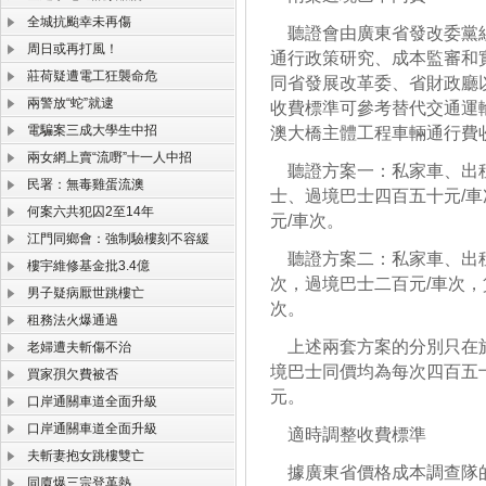
全城抗颱幸未再傷
聽證會由廣東省發改委黨組
周日或再打風！
通行政策研究、成本監審和
莊荷疑遭電工狂襲命危
同省發展改革委、省財政廳
兩警放“蛇”就逮
收費標準可參考替代交通運
電騙案三成大學生中招
澳大橋主體工程車輛通行費
兩女網上賣“流嘢”十一人中招
聽證方案一：私家車、出租
民署：無毒雞蛋流澳
士、過境巴士四百五十元/車
何案六共犯囚2至14年
元/車次。
江門同鄉會：強制驗樓刻不容緩
聽證方案二：私家車、出租
樓宇維修基金批3.4億
次，過境巴士二百元/車次，
男子疑病厭世跳樓亡
次。
租務法火爆通過
上述兩套方案的分別只在於
老婦遭夫斬傷不治
境巴士同價均為每次四百五
買家孭欠費被否
元。
口岸通關車道全面升級
口岸通關車道全面升級
適時調整收費標準
夫斬妻抱女跳樓雙亡
據廣東省價格成本調查隊的
同廈爆三宗登革熱