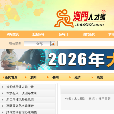
網站主頁
近期招聘
招聘日
澳門新聞
求
職位類型:
新聞首頁
澳聞
要聞
經濟
娛樂
漁船轉行運人蛇中伏
本澳冇入口澳洲毒生蠔
作者：
Job853
來源：
澳門日報
新口岸樓現外柱危情
軍團菌疑熱水爐播毒
譚偉文稱有信心兼兩職