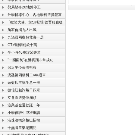
勞局勒令20地盤停工
升學輔導中心：內地學科選擇豐富
「微笑大使」詹Sir登場 德晉服務從「心」定義
施家倫攜九人出戰
九議員兩案解救海一居
CTM斷網罰款十萬
半小時40車誤闖專道
“一國兩制”在港實踐非常成功
習近平今蒞港視察
澳氹第四橋料二○年通車
頭盔店主稱生意一般
微信紅包詐騙日四宗
立會直選勢爭崩頭
漁業基金還款延一年
小學低班生或准重讀
港珠澳橋穿梭巴招標
十無牌童樂場關閉