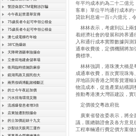
年平均成本約為二十二億元
警證偽冒CTM電郵涉詐騙
客車）單位平均通行成本約
今午夜起禁選舉宣傳
貸款利息逾一百○六億元，
75歲長者今起可申領公積金
林林表示，考慮到以上兩套
75歲長者今起可申領公積金
着經濟社會的發展和跨界通
澳七成電梯冇年檢
入和通行成本實際數據與測
38℃熱爆錶
通車收費後，定價機關將加
天降啤酒砸車險攞命
費標準。
立會前地建倉儲車場
林林強調，港珠澳大橋是粵
衛局臨時措施防麻疹
成通車收費，首次實現珠海
鏡湖馬路又掘民怨大
岸地區與香港之間客貨運輸
兩男假碼博亂賭檯斷正
物流成本，促進產業結構調
的士今午夜起加價
推動粵港澳大灣區建設，實
污水排海環境災難
定價後交粵政府批
流感爆發患者增3倍
店東險遭割頸攞命
廣東省發改委表示，將全面
的士加價起錶十九文
議，匯總聽證會及各方意見
沙梨頭天眼周三運作
工程車輛通行費定價方案做
軍事夏令營磨練澳生