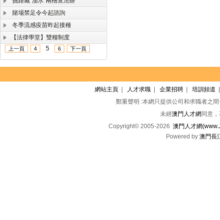
掘路藏“油水”兩稽查法辦
賭場禁足令今起諮詢
冬季流感疫苗昨起接種
【法律學堂】雙糧制度
5
上一頁
4
6
下一頁
網站主頁
|
人才求職
|
企業招聘
|
培訓頻道
鄭重聲明 :本網只提供公司和求職者之
未經
澳門人才網
同意，
Copyright© 2005-2026
澳門人才網(www.Jo
Powered by
澳門長