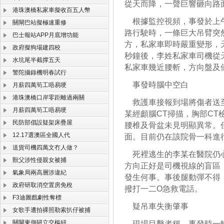
從天而降，一聲巨響砸向路
港珠澳橋私家車擬收百五人幣
根據監控視頻，事發於上午
關閘巴站擬極速重修
路行駛時，一條巨大吊臂突
巴士報站APP月底增功能
方，私家車即時嚴重變形，
政府擬狗場建四校
秒鐘後，李姓私家車司機從
水坑尾半截撑五天
私家車幾近腰斬，方向盤及
警陀攝錄機明春試行
事發時腦中空白
月薪四萬筍工唔易哽
港珠澳橋口岸零距離過兩關
救護車接報到場將傷者送至
月薪四萬筍工唔易哽
某經顱腦CT掃描，胸部CT
民防部倡設疑架床疊屋
腰椎及骨盆未見明顯異常。
12.17選澳區全國人代
面。目前仍在該院骨一科進
送貨司機四萬文冇人做？
死裡逃生的李某在醫院仍心
獸父涉性侵親女被捕
方向正好是司機視線的盲區
氣象局兩高層涉違紀
發生何事。事後腿動彈不得
政府研取消空置房免稅
撥打一二O急救電話。
F3迪圖戲劇性奪標
疑吊車失衡肇事
女歌手遭拍裸照勒索扒仔被捕
關閘東側研立交樞紐
現場目擊者稱，事發時一輛