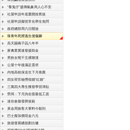
“養鬼仔”盛傳氣象局人心不安
社屋申請年底重開按舊規
社屋申請擬恆常化學生免問
政府總部周六日開放
珠青年死裡逃生僅傷腳
高天賜兩子囚八年半
家禽業冀速發援助金
男扮女呃千五裸聊漢
公屋十年後滿足需求
內地高校保送生下月推薦
四女荷官秘撈假婚“紅娘”
三萬四大專生獲發學習津貼
勞局：下月詢全面最低工資
迷你倉擬發牌規範
黃金周旅客大軍料今殺到
巴士擬加價現金六元
旅遊發展總規劃出爐