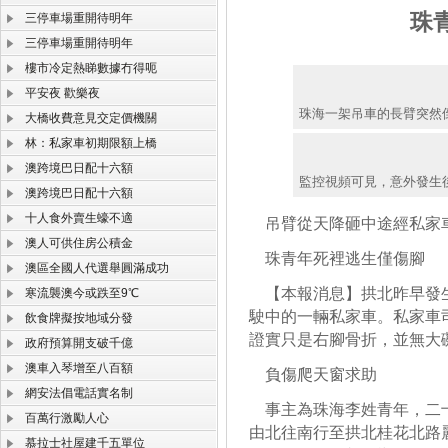
珠
三停車場重開待明年
三停車場重開待明年
樓市冷定熱睇數據冇得呃
平安夜 歡樂夜
珠海一架吊車的長臂突然
大橋收費意見交定價機關
林：私家車初期限額上橋
澳跨境巴日配十六額
監控視頻可見，意外發生
澳跨境巴日配十六額
十人食外賣生蠔不適
吊臂從天降砸中途經私家
澳人可供住房公積金
珠青年死裡逃生僅傷腳
澳區全國人代選舉圓滿成功
【本報消息】拱北昨早發生
寒流襲澳今或跌至9℃
駛中的一輛私家車。私家車
飲食牌擬按地域分發
證實只是右腳骨折，並無大
政府預算開支破千億
澳車入琴增至八百額
負傷爬天窗求助
網安法倡電話實名制
事主為珠海李姓青年，二十
百萬行激勵人心
由北往南行至拱北桂花北路
慕拉士社屋建千五單位