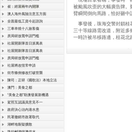
被颱風吹歪的大幅廣告牌。
崔：經屋兩年內開隊
臂瞬間倒向馬路，恰好砸中
澳人海外風險注意五方面
全面最低工資今起諮詢
事發後，珠海交警封鎖桂花
三車串燒十八旅客傷
三十等線路需改道，附近多
房局研放寬申請門檻
一時許被吊移路邊，桂花北
社屋開新隊首日派萬表
社屋開新隊首日派萬表
房局研放寬申請門檻
社屋將改恆常申請
街市條例修改打破世襲
陳司：正研《國歌法》本地立法
澳門：美食之都
“美食之都”助澳發展新機遇
駕照互認議員意見不一
政府決心治內港水患
民署撤銷市政署取代
湖畔地裂疑擴散
珠抗鹹潮保澳供水