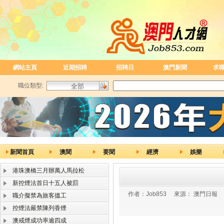
網站主頁
近期招聘
招聘日
澳門新聞
求
職位類型:
新聞首頁
澳聞
要聞
經濟
娛樂
港珠澳橋三月辦萬人馬拉松
新控煙法首日十五人被罰
作者：
Job853
來源：
澳門日報
職介擬禁為旅客搵工
控煙法嚴禁陳列香煙
澳戒煙成功率逾四成