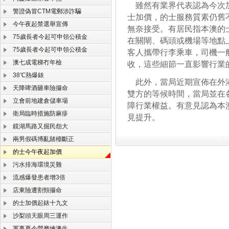
雖然有業界代表認為今次加
警證偽冒CTM電郵涉詐騙
士加價，的士服務質素仍舊
今午夜起禁選舉宣傳
無奈接受。有居民指本澳的
75歲長者今起可申領公積金
在關閘、碼頭或機場等地點
75歲長者今起可申領公積金
客人攜帶行李乘車，司機一
澳七成電梯冇年檢
收，這些細節一直影響行業
38℃熱爆錶
此外，當局近期宣佈在外港
天降啤酒砸車險攞命
雙方的等候時間，當局並在
立會前地建倉儲車場
障行業權益。有意見認為本
衛局臨時措施防麻疹
見提升。
鏡湖馬路又掘民怨大
兩男假碼博亂賭檯斷正
的士今午夜起加價
污水排海環境災難
流感爆發患者增3倍
店東險遭割頸攞命
的士加價起錶十九文
沙梨頭天眼周三運作
軍事夏令營磨練澳生