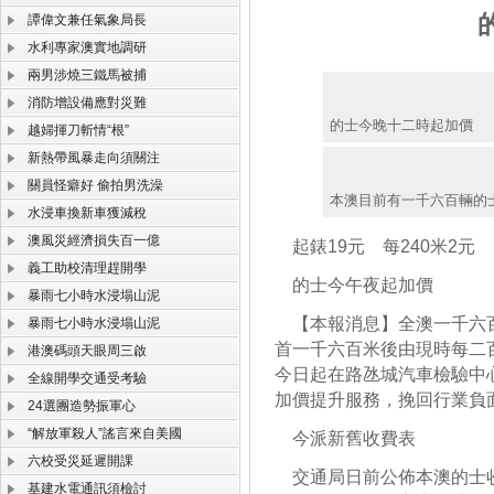
譚偉文兼任氣象局長
水利專家澳實地調研
兩男涉燒三鐵馬被捕
消防增設備應對災難
的士今晚十二時起加價
越婦揮刀斬情“根”
新熱帶風暴走向須關注
關員怪癖好 偷拍男洗澡
本澳目前有一千六百輛的
水浸車換新車獲減稅
澳風災經濟損失百一億
起錶19元 每240米2元
義工助校清理趕開學
的士今午夜起加價
暴雨七小時水浸塌山泥
【本報消息】全澳一千六百
暴雨七小時水浸塌山泥
首一千六百米後由現時每二
港澳碼頭天眼周三啟
今日起在路氹城汽車檢驗中
全線開學交通受考驗
加價提升服務，挽回行業負
24選團造勢振軍心
“解放軍殺人”謠言來自美國
今派新舊收費表
六校受災延遲開課
交通局日前公佈本澳的士收
基建水電通訊須檢討