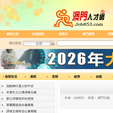
網站主頁
近期招聘
招聘日
澳門新聞
求
職位類型:
新聞首頁
澳聞
要聞
經濟
娛樂
漁船轉行運人蛇中伏
本澳冇入口澳洲毒生蠔
作者：
Job853
來源：
澳門日報
新口岸樓現外柱危情
軍團菌疑熱水爐播毒
譚偉文稱有信心兼兩職