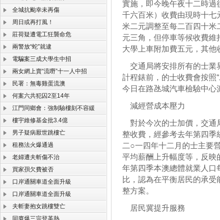
實施，即今晚午夜十二時過
全城抗颱幸未再傷
千六百米）收費由現時十七
周日或再打風！
米二元調整至每二百四十米
莊荷疑遭電工狂襲命危
元三角，但停車等候收費維
兩警放“蛇”就逮
大學上車附加費五元，其他
電騙案三成大學生中招
交通局將安排所有的士業界
兩女網上賣“流嘢”十一人中招
計程錶前，的士收費會按照“
民署：無毒雞蛋流澳
今日在路氹城汽車檢驗中心
何案六共犯囚2至14年
減經營成本壓力
江門同鄉會：強制驗樓刻不容緩
樓宇維修基金批3.4億
對於今次的士加價，交通局
男子疑病厭世跳樓亡
整收費，經參考去年第四季
租務法火爆通過
二○一四年十二月的士主要
平均薪酬上升幅度等，反映
老婦遭夫斬傷不治
年第四季本澳總體就業人口
買家孭欠費被否
比，認為在平衡居民的承受
口岸通關車道全面升級
整方案。
口岸通關車道全面升級
夫斬妻抱女跳樓雙亡
居民冀提升服務
同廈爆三宗登革熱