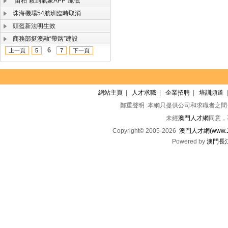
“苗柏”殺到氣象APP“跪低”
珠海機場54航班臨時取消
頭盔新法明生效
商務部挺澳融“帶路”建設
6
上一頁
5
7
下一頁
網站主頁
|
人才求職
|
企業招聘
|
培訓頻道
鄭重聲明 :本網只提供公司和求職者之
未經
澳門人才網
同意，
Copyright© 2005-2026
澳門人才網(www.Jo
Powered by
澳門長