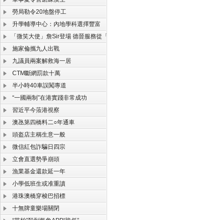
勞局勒令20地盤停工
升學輔導中心：內地學科選擇豐富
「微笑大使」詹Sir登場 德晉服務從「心」定義
施家倫攜九人出戰
九議員兩案解救海一居
CTM斷網罰款十萬
半小時40車誤闖專道
“一國兩制”在港實踐非常成功
習近平今蒞港視察
澳氹第四橋料二○年通車
頭盔店主稱生意一般
微信紅包詐騙日四宗
立會直選勢爭崩頭
漁業基金還款延一年
小學低班生或准重讀
港珠澳橋穿梭巴招標
十無牌童樂場關閉