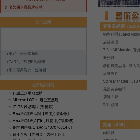
知名美國珠寶品牌招聘
澳門新聞
零售及經銷（1239
銷售顧問 (Sales Assoc
店舖經理
（東昇）辧公室助理
業務員
（PARA）酒吧助理經理
奢侈珠寶品牌 - 副店長
（東方專業洗衣）洗滌員
店舖主管
最新培訓課程
見習美容顧問
☆
代辦正規兩地生牌
店舖主管
☆
Microsoft Office 辦公室應用
客戶顧問
☆
IELTS 雅思英語 (學術類)
☆
Excel試算表進階【可用持續進修】
☆
Excel試算表入門(可以使用持續進修)
銷售（849）
☆
鋼琴初階班(1-3級) [2407070014-6]
銷售員
☆
百年名校【美國金門大學】碩士