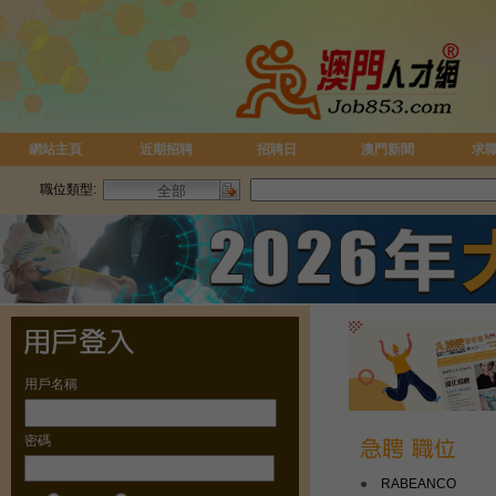
網站主頁
近期招聘
招聘日
澳門新聞
求
職位類型:
用戶名稱
密碼
●
RABEANCO