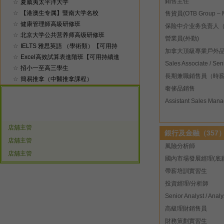
銷售主任
☆
夏威夷太平洋大学
☆
【港澳生专属】暨南大学名校
☆
健康管理師高級研修班
☆
北京大学公共营养师高级研修班
營業員(外勤)
☆
IELTS 雅思英語 （學術類）【可用持
☆
续进修】
Excel高效試算表進階班【可用持續進
☆
修】
招小一至高三學生
長期兼職銷售員（時薪
☆
簡易推拿（中醫推拿課程）
奢侈品銷售
Assistant Sales Mana
店舖主管
銀行及金融（357
店舖主管
風險分析師
店舖主管
帶薪培訓實習生
投資經理/分析師
高級理財銷售員
財務策劃實習生