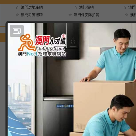
☆
澳門房地產網
☆
澳门招聘
☆
澳門
☆
澳門司警招聘
☆
澳門保安隊招聘
☆
澳
☆
澳門社會保障基金招聘
☆
澳門衛生局招聘
☆
澳門
網站主頁
|
人才求職
|
企業招聘
|
培訓頻道
鄭重聲明 :本網只提供公司和求職者之
未經
澳門人才網
同意，
Copyright© 2005-2026
澳門人才網(www.Jo
Powered by
澳門長