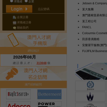
求職者
企業
●
Jebsen & Compan
忘記密碼
Limited
●
某大集團
●
澳門叢榕貿易有限
企業註冊
●
某工程公司
求職者註冊
●
FANCL
聯絡我們
●
Colourmix Cosmeti
Company Ltd.
●
田原香滴雞精
●
安樂屋宇服務(澳門
網站統計
公司
●
FUJIFILM Busines
2026年08月
Innovation Hong Kong
總 註 冊 人 才：
313048
個
Limited
澳門招聘顧問