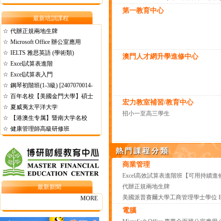
第一教育中心
最新培訓課程
☆
代辦正規兩地生牌
☆
Microsoft Office 辦公室應用
☆
IELTS 雅思英語 (學術類)
澳門人才網升學進修中心
☆
Excel試算表進階
☆
Excel試算表入門
☆
鋼琴初階班(1-3級) [2407070014-
☆
6]
百年名校【美國金門大學】碩士
宏力教室補習/教育中心
☆
夏威夷太平洋大学
招小一至高三學生
☆
【港澳生专属】暨南大学名校
☆
健康管理師高級研修班
商業管理
Excel高效試算表進階班【可用持續進
代辦正規兩地生牌
最新新聞
MORE
電腦