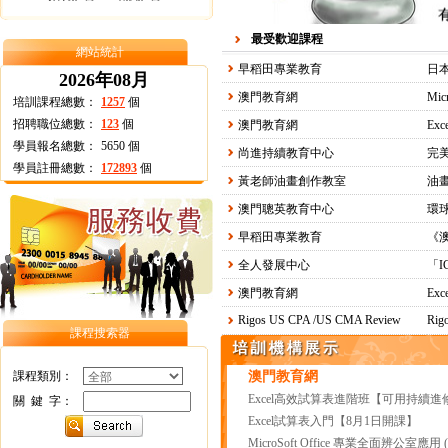
最受歡迎課程
網站統計
早稻田專業教育
日本
2026年08月
澳門教育網
培訓課程總數：
1257
個
招聘職位總數：
123
個
澳門教育網
學員報名總數：
5650
個
尚進持續教育中心
完
學員註冊總數：
172893
個
黃老師油畫創作教室
油
澳門聰英教育中心
早稻田專業教育
《
全人發展中心
澳門教育網
Ex
Rigos US CPA /US CMA Review
Rig
課程搜索器
課程類別：
澳門教育網
Excel高效試算表進階班【可用持續進
關 鍵 字：
Excel試算表入門【8月1日開課】
MicroSoft Office 專業全面辨公室應用