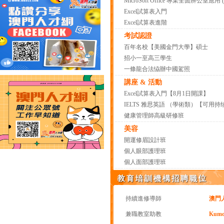
MicroSoft Office 專業全面辨公室應用
Excel試算表入門
Excel試算表進階
考試認證
百年名校【美國金門大學】碩士
招小一至高三學生
一條龍合法恊辦中國駕照
講座 & 活動
Excel試算表入門【8月1日開課】
IELTS 雅思英語 （學術類）【可用
健康管理師高級研修班
美容
開運修眉設計班
個人眼部護理班
個人面部護理班
持續進修導師
澳門
兼職教室助教
Kumon