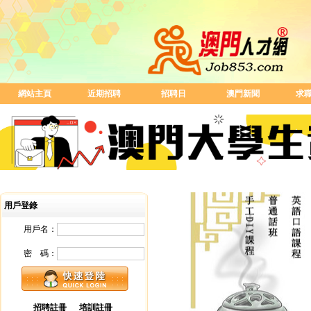
網站主頁
近期招聘
招聘日
澳門新聞
求
用戶登錄
用戶名：
密 碼：
招聘註冊
培訓註冊