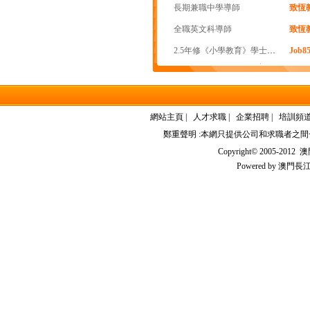
長期兼職中學導師
致恆
全職英文科導師
致恆
2.5年修《小學教育》學士學位
Job
網站主頁
|
人才求職
|
企業招聘
|
培訓頻
鄭重聲明 :本網只提供公司和求職者之
Copyright© 2005-2012
澳門
Powered by
澳門長